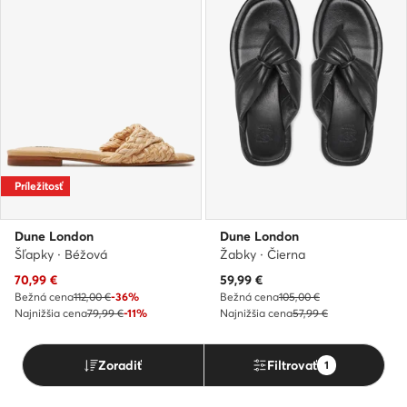
Príležitosť
Dune London
Dune London
Šľapky · Béžová
Žabky · Čierna
Aktuálna cena
Aktuálna cena
70,99
€
59,99
€
Bežná cena
112,00 €
-36%
Bežná cena
105,00 €
Najnižšia cena
79,99 €
-11%
Najnižšia cena
57,99 €
Zoradiť
Filtrovať
1