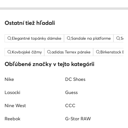
Ostatní tiež hľadali
Elegantné topánky dámske
Sandale na platforme
Sem
Kovbojské čižmy
adidas Terrex pánske
Birkenstock Bo
Obľúbené značky v tejto kategórii
Nike
DC Shoes
Lasocki
Guess
Nine West
CCC
Reebok
G-Star RAW