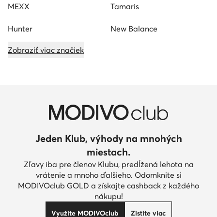
MEXX
Tamaris
Hunter
New Balance
Zobraziť viac značiek
Jeden Klub, výhody na mnohých
miestach.
Zľavy iba pre členov Klubu, predĺžená lehota na
vrátenie a mnoho ďalšieho. Odomknite si
MODIVOclub GOLD a získajte cashback z každého
nákupu!
Využite MODIVOclub
Zistite viac