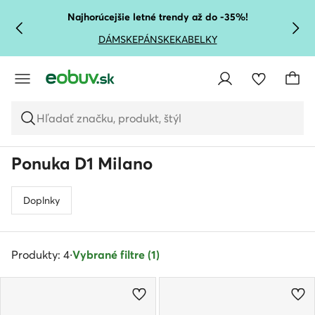
PREJSŤ NA HLAVNÝ OBSAH
PREJSŤ NA VYHĽADÁVANIE
Najhorúcejšie letné trendy až do -35%!
DÁMSKE
PÁNSKE
KABELKY
Hľadať značku, produkt, štýl
Ponuka D1 Milano
Doplnky
Produkty: 4
·
Vybrané filtre (1)