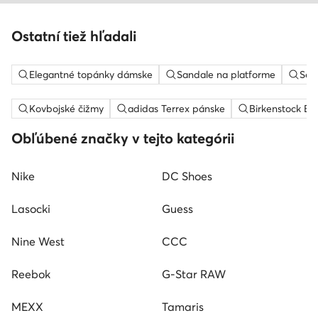
Ostatní tiež hľadali
Elegantné topánky dámske
Sandale na platforme
Sem
Kovbojské čižmy
adidas Terrex pánske
Birkenstock Bo
Obľúbené značky v tejto kategórii
Nike
DC Shoes
Lasocki
Guess
Nine West
CCC
Reebok
G-Star RAW
MEXX
Tamaris