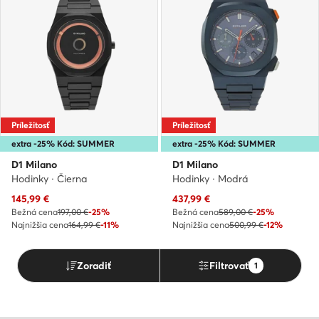
Príležitosť
Príležitosť
extra -25% Kód: SUMMER
extra -25% Kód: SUMMER
D1 Milano
D1 Milano
Hodinky · Čierna
Hodinky · Modrá
Aktuálna cena
Aktuálna cena
145,99
€
437,99
€
Bežná cena
197,00 €
-25%
Bežná cena
589,00 €
-25%
Najnižšia cena
164,99 €
-11%
Najnižšia cena
500,99 €
-12%
Zoradiť
Filtrovať
1