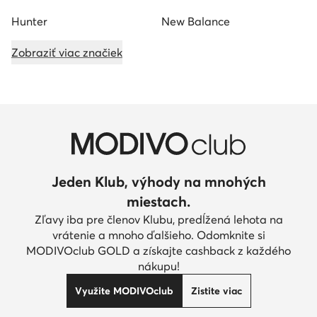
Hunter
New Balance
Zobraziť viac značiek
Jeden Klub, výhody na mnohých
miestach.
Zľavy iba pre členov Klubu, predĺžená lehota na
vrátenie a mnoho ďalšieho. Odomknite si
MODIVOclub GOLD a získajte cashback z každého
nákupu!
Využite MODIVOclub
Zistite viac