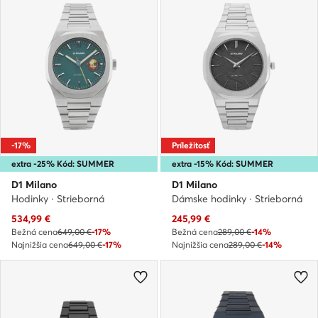
-17%
Príležitosť
extra -25% Kód: SUMMER
extra -15% Kód: SUMMER
D1 Milano
D1 Milano
Hodinky · Strieborná
Dámske hodinky · Strieborná
Aktuálna cena
Aktuálna cena
534,99
€
245,99
€
Bežná cena
649,00 €
-17%
Bežná cena
289,00 €
-14%
Najnižšia cena
649,00 €
-17%
Najnižšia cena
289,00 €
-14%