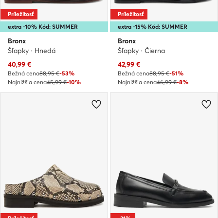
Príležitosť
Príležitosť
extra -10% Kód: SUMMER
extra -15% Kód: SUMMER
Bronx
Bronx
Šľapky · Hnedá
Šľapky · Čierna
Aktuálna cena
Aktuálna cena
40,99
€
42,99
€
Bežná cena
88,95 €
-53%
Bežná cena
88,95 €
-51%
Najnižšia cena
45,99 €
-10%
Najnižšia cena
46,99 €
-8%