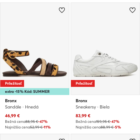
Príležitosť
Príležitosť
extra -15% Kód: SUMMER
Bronx
Bronx
Sandále · Hnedá
Sneakersy · Biela
Aktuálna cena
Aktuálna cena
46,99
€
83,99
€
Bežná cena
88,95 €
-47%
Bežná cena
159,95 €
-47%
Najnižšia cena
52,99 €
-11%
Najnižšia cena
88,99 €
-5%