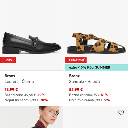
-20%
Príležitosť
extra -10% Kód: SUMMER
Bronx
Bronx
Loafers · Čierna
Sandále · Hnedá
Aktuálna cena
Aktuálna cena
73,99
€
55,99
€
Bežná cena
149,95 €
-50%
Bežná cena
114,95 €
-51%
Najnižšia cena
92,99 €
-20%
Najnižšia cena
61,99 €
-9%