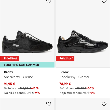
Príležitosť
Príležitosť
extra -15% Kód: SUMMER
Bronx
Bronx
Sneakersy · Čierna
Sneakersy · Čierna
Aktuálna cena
Aktuálna cena
91,95
€
78,99
€
Bežná cena
169,95 €
-45%
Bežná cena
159,95 €
-50%
Najnižšia cena
101,95 €
-9%
Najnižšia cena
86,95 €
-9%