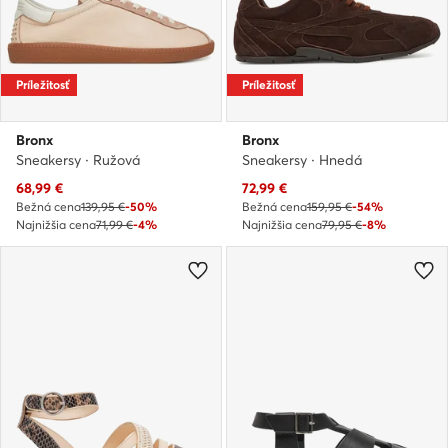
Príležitosť
Príležitosť
Bronx
Bronx
Sneakersy · Ružová
Sneakersy · Hnedá
Aktuálna cena
Aktuálna cena
68,99
€
72,99
€
Bežná cena
139,95 €
-50%
Bežná cena
159,95 €
-54%
Najnižšia cena
71,99 €
-4%
Najnižšia cena
79,95 €
-8%