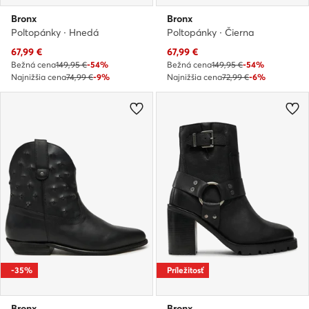
Bronx
Bronx
Poltopánky · Hnedá
Poltopánky · Čierna
Aktuálna cena
Aktuálna cena
67,99
€
67,99
€
Bežná cena
149,95 €
-54%
Bežná cena
149,95 €
-54%
Najnižšia cena
74,99 €
-9%
Najnižšia cena
72,99 €
-6%
-35%
Príležitosť
Bronx
Bronx