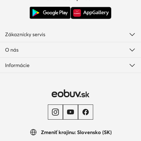
svojom. Vďaka tomu sú tieto topánky módne a zároveň
mimoriadne jedinečné. Zaobstarajte si pár podľa
vlastného výberu a pochopíte, o čom hovoríme!
Zákaznícky servis
O nás
Informácie
Zmeniť krajinu: Slovensko (SK)