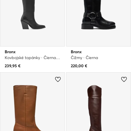
Bronx
Bronx
Kovbojské topánky · Čierna · 8 cm
Čižmy · Čierna
239,95
€
220,00
€