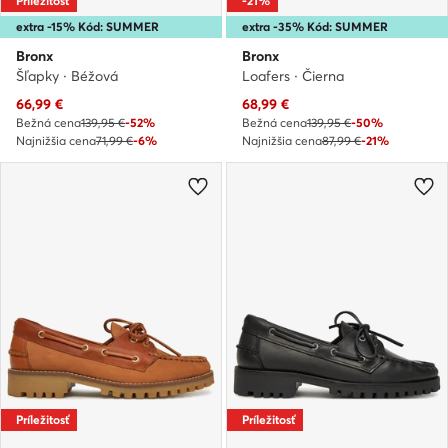
Príležitosť
-21%
extra -15% Kód: SUMMER
extra -35% Kód: SUMMER
Bronx
Bronx
Šľapky · Béžová
Loafers · Čierna
Aktuálna cena
Aktuálna cena
66,99
€
68,99
€
Bežná cena
139,95 €
-52%
Bežná cena
139,95 €
-50%
Najnižšia cena
71,99 €
-6%
Najnižšia cena
87,99 €
-21%
Príležitosť
Príležitosť