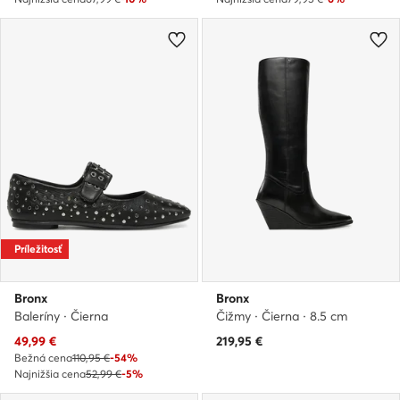
Príležitosť
Bronx
Bronx
Baleríny · Čierna
Čižmy · Čierna · 8.5 cm
Aktuálna cena
49,99
€
219,95
€
Bežná cena
110,95 €
-54%
Najnižšia cena
52,99 €
-5%