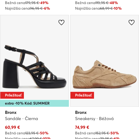
Bežná cena
179,95 €
-49%
Bežná cena
119,95 €
-48%
Najnižšia cena
96,95 €
-6%
Najnižšia cena
68,99 €
-10%
Príležitosť
Príležitosť
extra -10% Kód: SUMMER
Bronx
Bronx
Sandále · Čierna
Sneakersy · Béžová
Aktuálna cena
Aktuálna cena
60,99
€
74,99
€
Bežná cena
123,95 €
-50%
Bežná cena
152,95 €
-50%
Najnižšia cena
67,99 €
-10%
Najnižšia cena
79,95 €
-6%