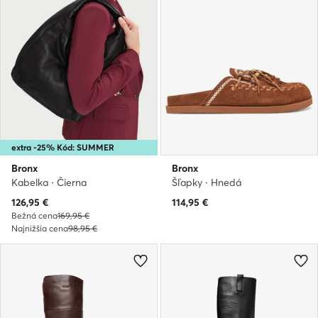
extra -25% Kód: SUMMER
Bronx
Bronx
Kabelka · Čierna
Šľapky · Hnedá
Aktuálna cena
126,95
€
114,95
€
Bežná cena
169,95 €
Najnižšia cena
98,95 €