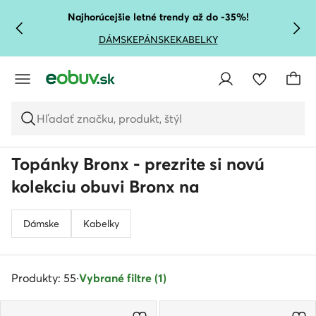
PREJSŤ NA HLAVNÝ OBSAH
PREJSŤ NA VYHĽADÁVANIE
Najhorúcejšie letné trendy až do -35%!
DÁMSKE
PÁNSKE
KABELKY
Hľadať značku, produkt, štýl
Topánky Bronx - prezrite si novú
kolekciu obuvi Bronx na
Dámske
Kabelky
Produkty: 55
·
Vybrané filtre (1)