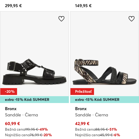
299,95
€
149,95
€
-20%
Príležitosť
extra -15% Kód: SUMMER
extra -15% Kód: SUMMER
Bronx
Bronx
Sandále · Čierna
Sandále · Čierna
Aktuálna cena
Aktuálna cena
60,99
€
42,99
€
Bežná cena
119,95 €
-49%
Bežná cena
88,95 €
-51%
Najnižšia cena
76,99 €
-20%
Najnižšia cena
45,99 €
-6%