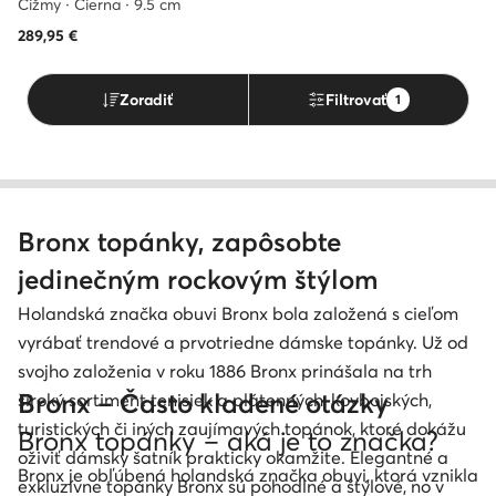
Čižmy · Čierna · 9.5 cm
289,95
€
Zoradiť
Filtrovať
1
Bronx topánky, zapôsobte
jedinečným rockovým štýlom
Holandská značka obuvi Bronx bola založená s cieľom
vyrábať trendové a prvotriedne dámske topánky. Už od
svojho založenia v roku 1886 Bronx prinášala na trh
Bronx – Často kladené otázky
široký sortiment tenisiek a plátenných, kovbojských,
turistických či iných zaujímavých topánok, ktoré dokážu
Bronx topánky – aká je to značka?
oživiť dámsky šatník prakticky okamžite. Elegantné a
Bronx je obľúbená holandská značka obuvi, ktorá vznikla
exkluzívne topánky Bronx sú pohodlné a štýlové, no v