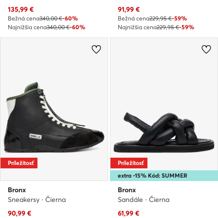
Aktuálna cena
Aktuálna cena
135,99
€
91,99
€
Bežná cena
340,00 €
-60%
Bežná cena
229,95 €
-59%
Najnižšia cena
340,00 €
-60%
Najnižšia cena
229,95 €
-59%
Príležitosť
Príležitosť
extra -15% Kód: SUMMER
Bronx
Bronx
Sneakersy · Čierna
Sandále · Čierna
Aktuálna cena
Aktuálna cena
90,99
€
61,99
€