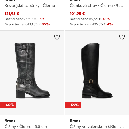
Kovbojské topánky · Čierna
Členková obuv · Čierna · 9.5 cm
Aktuálna cena
Aktuálna cena
121,95
€
101,95
€
Bežná cena
189,95 €
-35%
Bežná cena
179,95 €
-43%
Najnižšia cena
189,95 €
-35%
Najnižšia cena
106,95 €
-4%
-60%
-59%
Bronx
Bronx
Čižmy · Čierna · 5.5 cm
Čižmy vo vojenskom štýle · Čierna