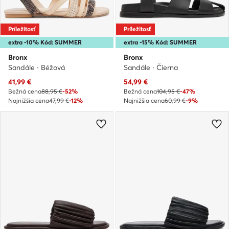
Príležitosť
Príležitosť
extra -10% Kód: SUMMER
extra -15% Kód: SUMMER
Bronx
Bronx
Sandále · Béžová
Sandále · Čierna
Aktuálna cena
Aktuálna cena
41,99
€
54,99
€
Bežná cena
88,95 €
-52%
Bežná cena
104,95 €
-47%
Najnižšia cena
47,99 €
-12%
Najnižšia cena
60,99 €
-9%