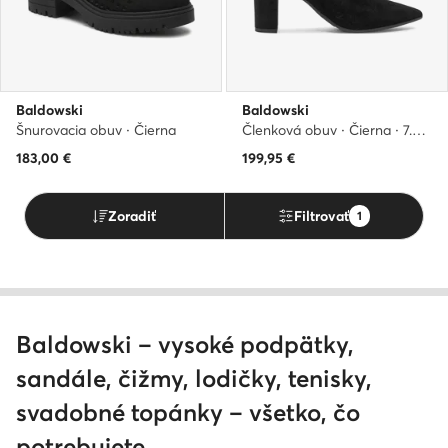
Baldowski
Baldowski
Šnurovacia obuv · Čierna
Členková obuv · Čierna · 7.5 cm
183,00
€
199,95
€
Zoradiť
Filtrovať
1
Baldowski – vysoké podpätky,
sandále, čižmy, lodičky, tenisky,
svadobné topánky – všetko, čo
potrebujete