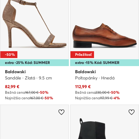
-50%
Príležitosť
extra -25% Kód: SUMMER
extra -15% Kód: SUMMER
Baldowski
Baldowski
Sandále · Zlatá · 9.5 cm
Poltopánky · Hnedá
Aktuálna cena
Aktuálna cena
82,99
€
112,99
€
Bežná cena
167,00 €
-50%
Bežná cena
230,00 €
-50%
Najnižšia cena
167,00 €
-50%
Najnižšia cena
117,99 €
-4%