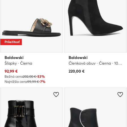
Príležitosť
Baldowski
Baldowski
Šľapky · Čierna
Členková obuv · Čierna · 10.5 cm
Aktuálna cena
92,99
€
220,00
€
Bežná cena
202,00 €
-53%
Najnižšia cena
99,99 €
-7%