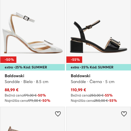
-50%
-55%
extra -25% Kód: SUMMER
extra -35% Kód: SUMMER
Baldowski
Baldowski
Sandále · Biela · 8.5 cm
Sandále · Čierna · 5 cm
Aktuálna cena
Aktuálna cena
88,99
€
110,99
€
Bežná cena
179,00 €
-50%
Bežná cena
250,00 €
-55%
Najnižšia cena
179,00 €
-50%
Najnižšia cena
250,00 €
-55%