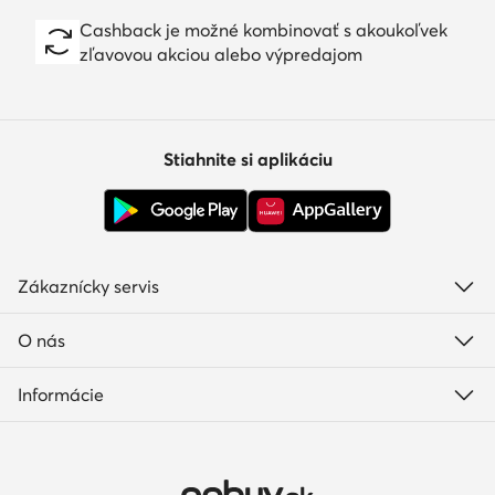
kolekcie i aktuálne akcie Baldowski nájdete pod jednou
Cashback je možné kombinovať s akoukoľvek
zľavovou akciou alebo výpredajom
strechou – vaše nové topánky sú tak vzdialené len pár
klikov!
Stiahnite si aplikáciu
Zákaznícky servis
O nás
Informácie