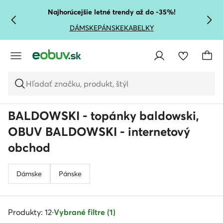
PREJSŤ NA HLAVNÝ OBSAH
PREJSŤ NA VYHĽADÁVANIE
Najhorúcejšie letné trendy až do -35%!
DÁMSKE
PÁNSKE
KABELKY
Hľadať značku, produkt, štýl
BALDOWSKI - topánky baldowski,
OBUV BALDOWSKI - internetový
obchod
Dámske
Pánske
Produkty: 12
·
Vybrané filtre (1)