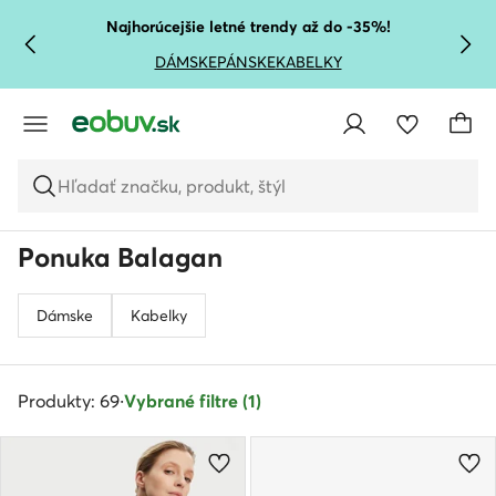
PREJSŤ NA HLAVNÝ OBSAH
PREJSŤ NA VYHĽADÁVANIE
Najhorúcejšie letné trendy až do -35%!
DÁMSKE
PÁNSKE
KABELKY
Hľadať značku, produkt, štýl
Ponuka Balagan
Dámske
Kabelky
Produkty: 69
·
Vybrané filtre (1)