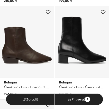
210,00
€
199,00
€
Balagan
Balagan
Členková obuv · Hnedá · 3.5 cm
Členková obuv · Čierna · 4 cm
194,95
€
199,95
€
Zoradiť
Filtrovať
1