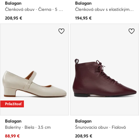
Balagan
Balagan
Členková obuv · Čierna · 5 cm
Členková obuv s elastickým prvkom · Čierna
208,95
€
194,95
€
Príležitosť
Balagan
Balagan
Baleríny · Biela · 3.5 cm
Šnurovacia obuv · Fialová
Aktuálna cena
88,99
€
208,95
€