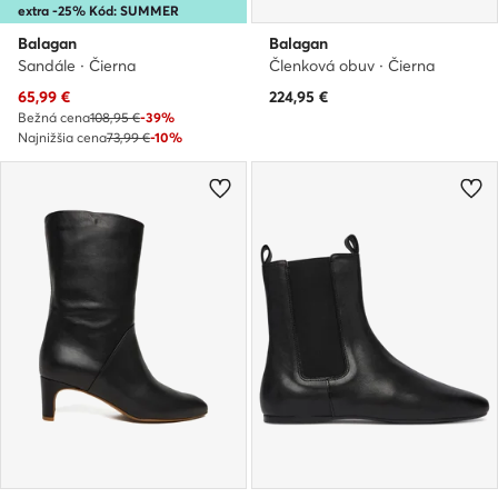
extra -25% Kód: SUMMER
Balagan
Balagan
Sandále · Čierna
Členková obuv · Čierna
Aktuálna cena
65,99
€
224,95
€
Bežná cena
108,95 €
-39%
Najnižšia cena
73,99 €
-10%