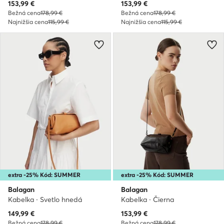
Aktuálna cena
Aktuálna cena
153,99
€
153,99
€
Bežná cena
178,99 €
Bežná cena
178,99 €
Najnižšia cena
115,99 €
Najnižšia cena
115,99 €
extra -25% Kód: SUMMER
extra -25% Kód: SUMMER
Balagan
Balagan
Kabelka · Svetlo hnedá
Kabelka · Čierna
Aktuálna cena
Aktuálna cena
149,99
€
153,99
€
Bežná cena
178,99 €
Bežná cena
178,99 €