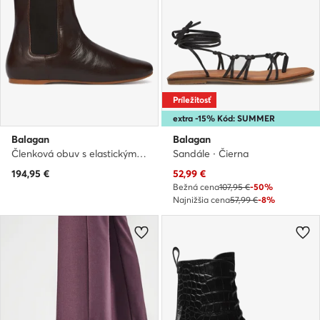
Príležitosť
extra -15% Kód: SUMMER
Balagan
Balagan
Členková obuv s elastickým prvkom · Hnedá
Sandále · Čierna
Aktuálna cena
194,95
€
52,99
€
Bežná cena
107,95 €
-50%
Najnižšia cena
57,99 €
-8%