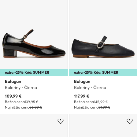
extra -25% Kód: SUMMER
extra -25% Kód: SUMMER
Balagan
Balagan
Baleríny · Čierna
Baleríny · Čierna
Aktuálna cena
Aktuálna cena
109,99
€
117,99
€
Bežná cena
139,95 €
Bežná cena
145,99 €
Najnižšia cena
86,99 €
Najnižšia cena
91,99 €