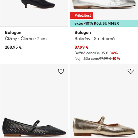
Príležitosť
extra -10% Kód: SUMMER
Balagan
Balagan
Čižmy · Čierna · 2 cm
Baleríny · Strieborná
Aktuálna cena
288,95
€
87,99
€
Bežná cena
134,95 €
-34%
Najnižšia cena
97,99 €
-10%