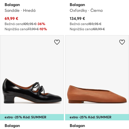
Balagan
Balagan
Sandále · Hnedá
Oxfordky · Čierna
Aktuálna cena
Aktuálna cena
69,99
€
134,99
€
Bežná cena
109,95 €
-36%
Bežná cena
159,95 €
Najnižšia cena
77,99 €
-10%
Najnižšia cena
101,99 €
extra -25% Kód: SUMMER
extra -25% Kód: SUMMER
Balagan
Balagan