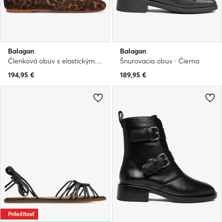
Balagan
Balagan
Členková obuv s elastickým prvkom · Hnedá
Šnurovacia obuv · Čierna
194,95
€
189,95
€
Príležitosť