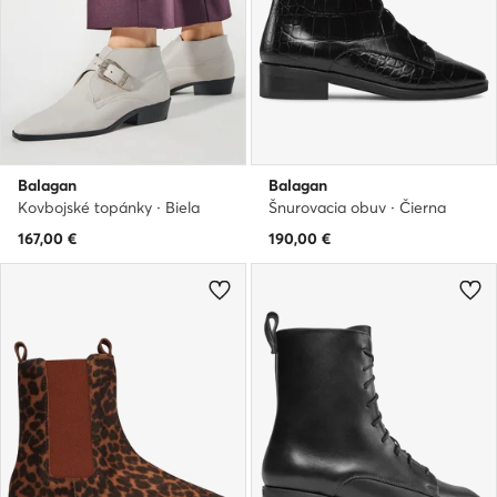
Balagan
Balagan
Kovbojské topánky · Biela
Šnurovacia obuv · Čierna
167,00
€
190,00
€