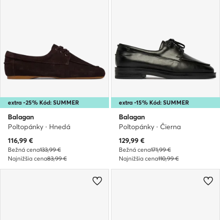
extra -25% Kód: SUMMER
extra -15% Kód: SUMMER
Balagan
Balagan
Poltopánky · Hnedá
Poltopánky · Čierna
Aktuálna cena
Aktuálna cena
116,99
€
129,99
€
Bežná cena
133,99 €
Bežná cena
171,99 €
Najnižšia cena
83,99 €
Najnižšia cena
110,99 €