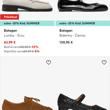
Príležitosť
extra -25% Kód: SUMMER
extra -25% Kód: SUMMER
Balagan
Balagan
Lordsy · Écru
Baleríny · Čierna
Aktuálna cena
63,99
€
130,95
€
Bežná cena
143,00 €
-55%
Najnižšia cena
69,99 €
-8%