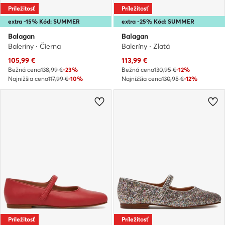
Príležitosť
Príležitosť
extra -15% Kód: SUMMER
extra -25% Kód: SUMMER
Balagan
Balagan
Baleríny · Čierna
Baleríny · Zlatá
Aktuálna cena
Aktuálna cena
105,99
€
113,99
€
Bežná cena
138,99 €
-23%
Bežná cena
130,95 €
-12%
Najnižšia cena
117,99 €
-10%
Najnižšia cena
130,95 €
-12%
Príležitosť
Príležitosť