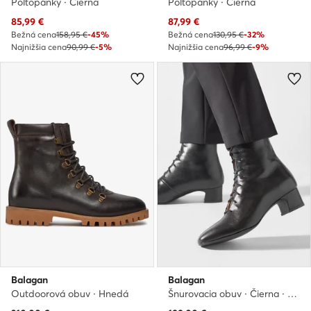
Poltopánky · Čierna
Poltopánky · Čierna
Aktuálna cena
Aktuálna cena
85,99
€
87,99
€
Bežná cena
158,95 €
-45%
Bežná cena
130,95 €
-32%
Najnižšia cena
90,99 €
-5%
Najnižšia cena
96,99 €
-9%
Balagan
Balagan
Outdoorová obuv · Hnedá
Šnurovacia obuv · Čierna · 4 cm