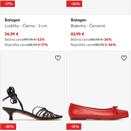
-17%
-36%
Balagan
Balagan
Lodičky · Čierna · 3 cm
Baleríny · Červená
Aktuálna cena
Aktuálna cena
56,99
€
82,99
€
Bežná cena
119,95 €
-52%
Bežná cena
130,95 €
-36%
Najnižšia cena
68,99 €
-17%
Najnižšia cena
130,95 €
-36%
-20%
-15%