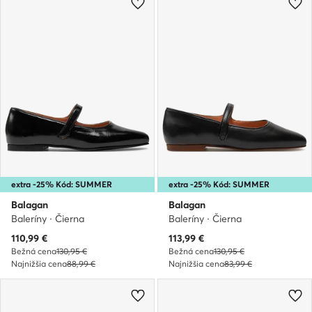
extra -25% Kód: SUMMER
extra -25% Kód: SUMMER
Balagan
Balagan
Baleríny · Čierna
Baleríny · Čierna
Aktuálna cena
Aktuálna cena
110,99
€
113,99
€
Bežná cena
130,95 €
Bežná cena
130,95 €
Najnižšia cena
88,99 €
Najnižšia cena
83,99 €