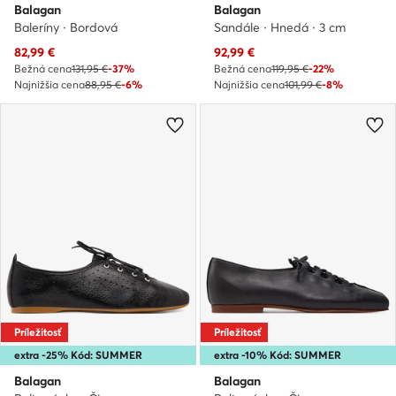
Balagan
Balagan
Baleríny · Bordová
Sandále · Hnedá · 3 cm
Aktuálna cena
Aktuálna cena
82,99
€
92,99
€
Bežná cena
131,95 €
-37%
Bežná cena
119,95 €
-22%
Najnižšia cena
88,95 €
-6%
Najnižšia cena
101,99 €
-8%
Príležitosť
Príležitosť
extra -25% Kód: SUMMER
extra -10% Kód: SUMMER
Balagan
Balagan