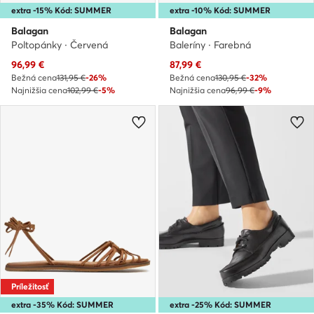
extra -15% Kód: SUMMER
extra -10% Kód: SUMMER
Balagan
Balagan
Poltopánky · Červená
Baleríny · Farebná
Aktuálna cena
Aktuálna cena
96,99
€
87,99
€
Bežná cena
131,95 €
-26%
Bežná cena
130,95 €
-32%
Najnižšia cena
102,99 €
-5%
Najnižšia cena
96,99 €
-9%
Príležitosť
extra -35% Kód: SUMMER
extra -25% Kód: SUMMER