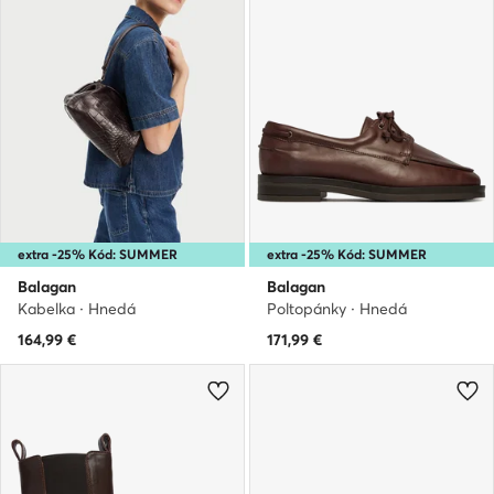
extra -25% Kód: SUMMER
extra -25% Kód: SUMMER
Balagan
Balagan
Kabelka · Hnedá
Poltopánky · Hnedá
164,99
€
171,99
€