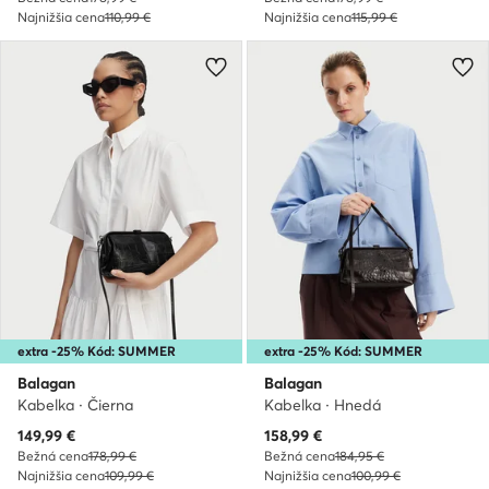
Najnižšia cena
110,99 €
Najnižšia cena
115,99 €
extra -25% Kód: SUMMER
extra -25% Kód: SUMMER
Balagan
Balagan
Kabelka · Čierna
Kabelka · Hnedá
Aktuálna cena
Aktuálna cena
149,99
€
158,99
€
Bežná cena
178,99 €
Bežná cena
184,95 €
Najnižšia cena
109,99 €
Najnižšia cena
100,99 €