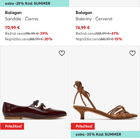
extra -25% Kód: SUMMER
Balagan
Balagan
Sandále · Čierna
Baleríny · Červená
Aktuálna cena
Aktuálna cena
70,99
€
74,99
€
Bežná cena
116,95 €
-39%
Bežná cena
128,99 €
-41%
Najnižšia cena
88,99 €
-20%
Najnižšia cena
88,99 €
-15%
Príležitosť
Príležitosť
extra -35% Kód: SUMMER