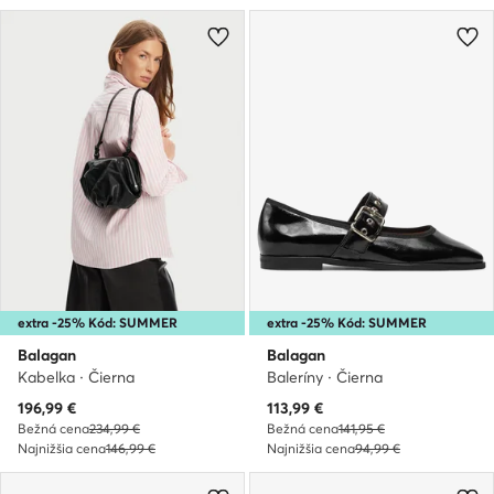
extra -25% Kód: SUMMER
extra -25% Kód: SUMMER
Balagan
Balagan
Kabelka · Čierna
Baleríny · Čierna
Aktuálna cena
Aktuálna cena
196,99
€
113,99
€
Bežná cena
234,99 €
Bežná cena
141,95 €
Najnižšia cena
146,99 €
Najnižšia cena
94,99 €