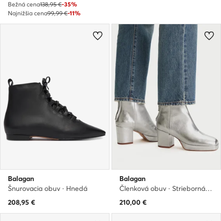
Bežná cena
138,95 €
-35%
Najnižšia cena
99,99 €
-11%
Balagan
Balagan
Šnurovacia obuv · Hnedá
Členková obuv · Strieborná · 7 cm
208,95
€
210,00
€