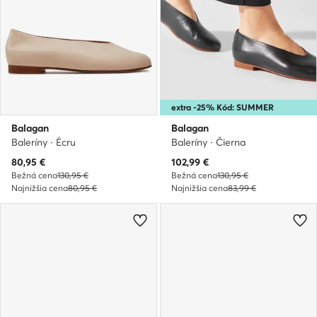
extra -25% Kód: SUMMER
Balagan
Balagan
Baleríny · Écru
Baleríny · Čierna
Aktuálna cena
Aktuálna cena
80,95
€
102,99
€
Bežná cena
130,95 €
Bežná cena
130,95 €
Najnižšia cena
80,95 €
Najnižšia cena
83,99 €