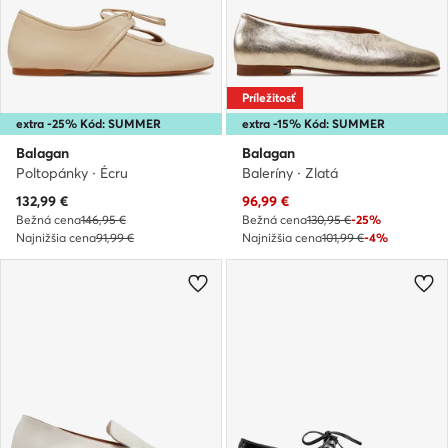
Príležitosť
extra -25% Kód: SUMMER
extra -15% Kód: SUMMER
Balagan
Balagan
Poltopánky · Écru
Baleríny · Zlatá
Aktuálna cena
Aktuálna cena
132,99
€
96,99
€
Bežná cena
146,95 €
Bežná cena
130,95 €
-25%
Najnižšia cena
91,99 €
Najnižšia cena
101,99 €
-4%