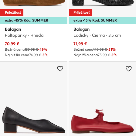
Príležitosť
Príležitosť
extra -15% Kód: SUMMER
extra -15% Kód: SUMMER
Balagan
Balagan
Poltopánky · Hnedá
Lodičky · Čierna · 3.5 cm
Aktuálna cena
Aktuálna cena
70,99
€
71,99
€
Bežná cena
139,95 €
-49%
Bežná cena
149,95 €
-51%
Najnižšia cena
74,99 €
-5%
Najnižšia cena
75,99 €
-5%