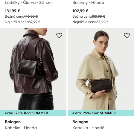
Lodičky · Čierna · 3.5 cm
Baleríny · Hnedá
Aktuálna cena
Aktuálna cena
131,99
€
102,99
€
Bežná cena
140,99 €
Bežná cena
130,95 €
Najnižšia cena
87,99 €
Najnižšia cena
88,99 €
extra -25% Kód: SUMMER
extra -25% Kód: SUMMER
Balagan
Balagan
Kabelka · Hnedá
Kabelka · Hnedá