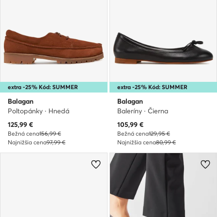
extra -25% Kód: SUMMER
extra -25% Kód: SUMMER
Balagan
Balagan
Poltopánky · Hnedá
Baleríny · Čierna
Aktuálna cena
Aktuálna cena
125,99
€
105,99
€
Bežná cena
156,99 €
Bežná cena
129,95 €
Najnižšia cena
97,99 €
Najnižšia cena
80,99 €