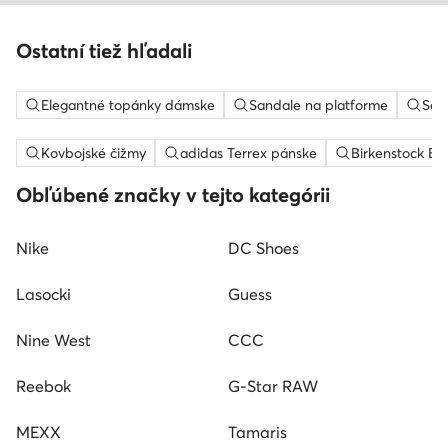
Ostatní tiež hľadali
Elegantné topánky dámske
Sandale na platforme
Sem
Kovbojské čižmy
adidas Terrex pánske
Birkenstock Bo
Obľúbené značky v tejto kategórii
Nike
DC Shoes
Lasocki
Guess
Nine West
CCC
Reebok
G-Star RAW
MEXX
Tamaris