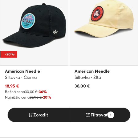
-20%
American Needle
American Needle
Šiltovka · Čierna
Šiltovka · Žltá
Aktuálna cena
18,95
€
38,00
€
Bežná cena
30,00 €
-36%
Najnižšia cena
23,95 €
-20%
Zoradiť
Filtrovať
1