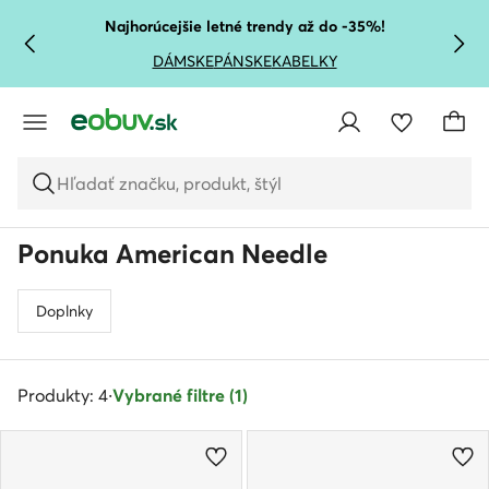
PREJSŤ NA HLAVNÝ OBSAH
PREJSŤ NA VYHĽADÁVANIE
Najhorúcejšie letné trendy až do -35%!
DÁMSKE
PÁNSKE
KABELKY
Hľadať značku, produkt, štýl
Ponuka American Needle
Doplnky
Produkty: 4
·
Vybrané filtre (1)