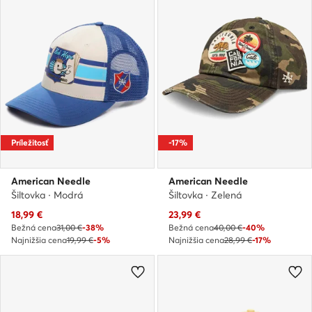
Príležitosť
-17%
American Needle
American Needle
Šiltovka · Modrá
Šiltovka · Zelená
Aktuálna cena
Aktuálna cena
18,99
€
23,99
€
Bežná cena
31,00 €
-38%
Bežná cena
40,00 €
-40%
Najnižšia cena
19,99 €
-5%
Najnižšia cena
28,99 €
-17%