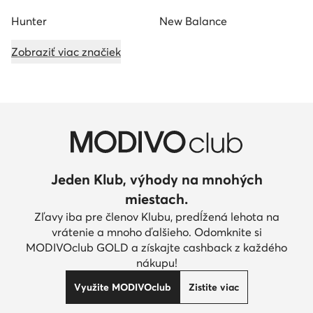
Hunter
New Balance
Zobraziť viac značiek
Jeden Klub, výhody na mnohých
miestach.
Zľavy iba pre členov Klubu, predĺžená lehota na
vrátenie a mnoho ďalšieho. Odomknite si
MODIVOclub GOLD a získajte cashback z každého
nákupu!
Využite MODIVOclub
Zistite viac