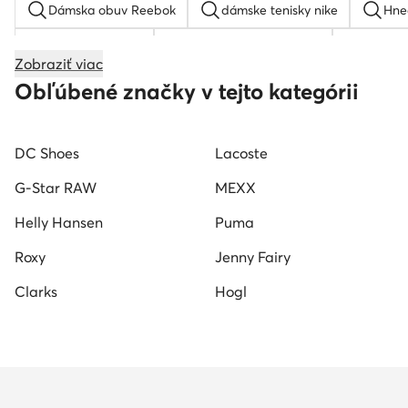
Dámska obuv Reebok
dámske tenisky nike
Hne
Tamaris sandale
Zelene dámske tenisky
Dámske
Zobraziť viac
Dámske sandále Nine West
Tamaris lodičky
Kar
Obľúbené značky v tejto kategórii
Dámske tenisky MEXX
Hoka tenisky dámske
Ho
DC Shoes
Lacoste
Tenisky lacoste dámske
Dámske tenisky Beverly Hills P
G-Star RAW
MEXX
Helly Hansen
Puma
Roxy
Jenny Fairy
Clarks
Hogl