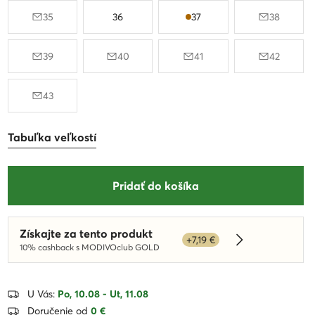
35
36
37
38
39
40
41
42
43
Tabuľka veľkostí
Pridať do košíka
Získajte za tento produkt
+7,19 €
Dowiedz się wi
10% cashback s MODIVOclub GOLD
U Vás:
Po, 10.08 - Ut, 11.08
Doručenie od
0 €