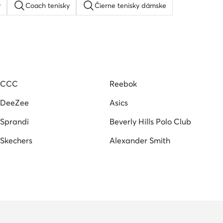
y
Coach tenisky
Čierne tenisky dámske
mska obuv Hunter
Hispanitas damska obuv
Kožené poltopánky dámske
Mustang tenisky dámske
CCC
Reebok
DeeZee
Asics
Sprandi
Beverly Hills Polo Club
Skechers
Alexander Smith