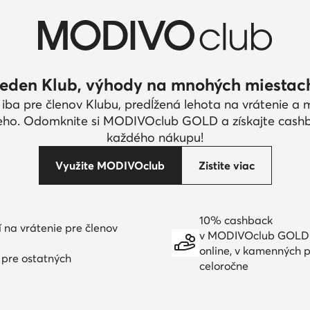
eden Klub, výhody na mnohých miestac
 iba pre členov Klubu, predĺžená lehota na vrátenie a
eho. Odomknite si MODIVOclub GOLD a získajte cash
každého nákupu!
Využite MODIVOclub
Zistite viac
10% cashback
í na vrátenie pre členov
v MODIVOclub GOLD
online, v kamenných p
í pre ostatných
celoročne