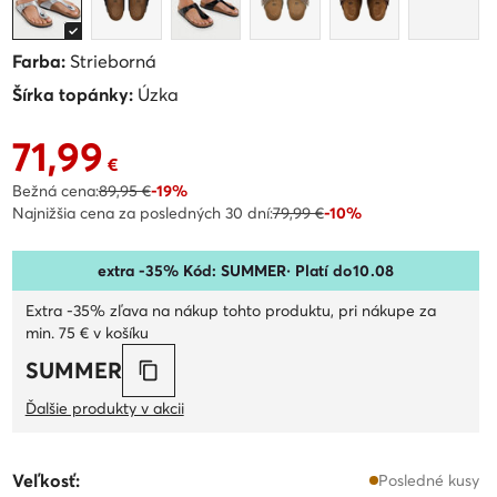
Farba:
Strieborná
Šírka topánky:
Úzka
71,99
Aktuálna cena 71,99 €
€
Bežná cena:
89,95 €
-19%
Najnižšia cena za posledných 30 dní:
79,99 €
-10%
extra -35% Kód: SUMMER
· Platí do
10
.
08
Extra -35% zľava na nákup tohto produktu, pri nákupe za
min. 75 € v košíku
SUMMER
Ďalšie produkty v akcii
Veľkosť:
Posledné kusy