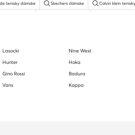
de tenisky dámske
Skechers dámske
Calvin klein tenisk
 tenisky Reebok
Gant slapky dámske
Guess sandale
l lagerfeld tenisky dámske
Dámske tenisky DC Shoes
Dá
gl lodičky
Steve Madden tenisky
Vans tenisky dámske
Lasocki
Nine West
olo Club
Converse tenisky dámske
Hunter
Hoka
Gino Rossi
Badura
Vans
Kappa