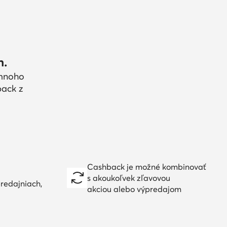
h.
 mnoho
back z
Cashback je možné kombinovať
s akoukoľvek zľavovou
redajniach,
akciou alebo výpredajom