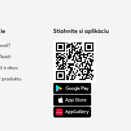
ie
Stiahnite si aplikáciu
ovať?
kostí
sť o obuv
 produktu