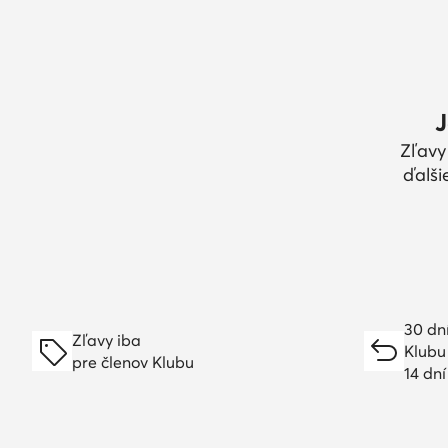
J
Zľavy
ďalši
30 dn
Zľavy iba
Klubu
pre členov Klubu
14 dn