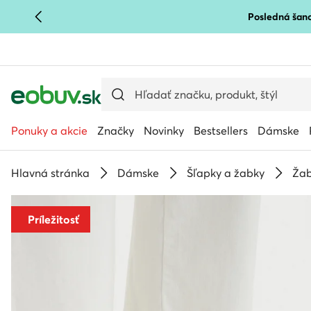
Posledná šanc
PREJSŤ NA HLAVNÝ OBSAH
PREJSŤ NA VYHĽADÁVANIE
Ponuky a akcie
Značky
Novinky
Bestsellers
Dámske
Hlavná stránka
Dámske
Šľapky a žabky
Ža
Príležitosť