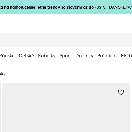
a na najhorúcejšie letné trendy so zľavami až do -35%!
DÁMSKE
PÁ
Pánske
Detské
Kabelky
Šport
Doplnky
Prémium
MOD
bky