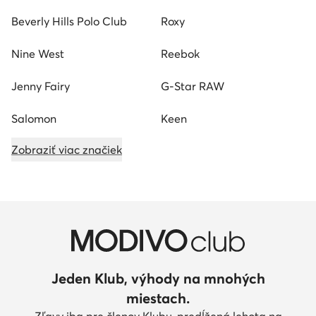
Beverly Hills Polo Club
Roxy
Nine West
Reebok
Jenny Fairy
G-Star RAW
Salomon
Keen
Zobraziť viac značiek
Jeden Klub, výhody na mnohých
miestach.
Zľavy iba pre členov Klubu, predĺžená lehota na