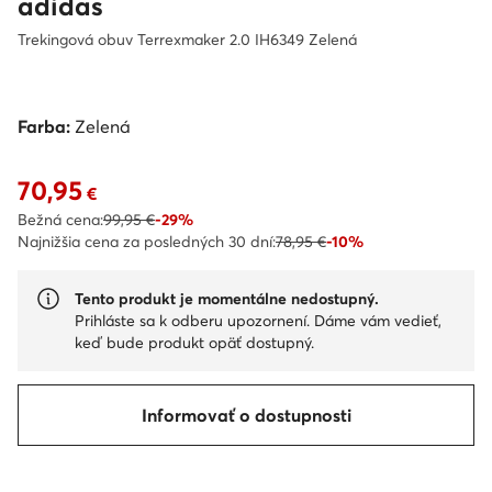
adidas
Trekingová obuv Terrexmaker 2.0 IH6349 Zelená
Farba:
Zelená
70,95
Aktuálna cena 70,95 €
€
Bežná cena:
99,95 €
-29%
Najnižšia cena za posledných 30 dní:
78,95 €
-10%
Tento produkt je momentálne nedostupný.
Prihláste sa k odberu upozornení. Dáme vám vedieť,
keď bude produkt opäť dostupný.
Informovať o dostupnosti