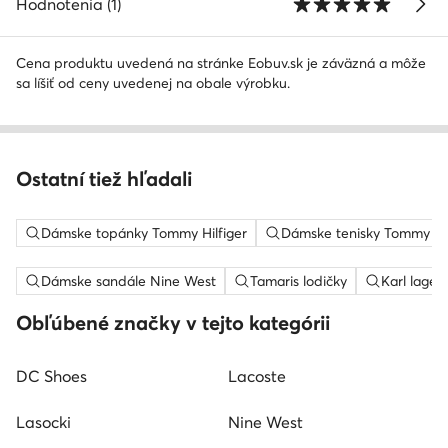
Hodnotenia (1)
Cena produktu uvedená na stránke Eobuv.sk je záväzná a môže
sa líšiť od ceny uvedenej na obale výrobku.
Ostatní tiež hľadali
Dámske topánky Tommy Hilfiger
Dámske tenisky Tommy Hil
Dámske sandále Nine West
Tamaris lodičky
Karl lager
Obľúbené značky v tejto kategórii
DC Shoes
Lacoste
Lasocki
Nine West