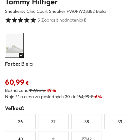
Tommy Hilfiger
Sneakersy Chic Court Sneaker FW0FW08382 Biela
Hodnotenie zákazníkov v škále od 1 do 5
5
⋅
Zobraziť hodnotenia
(1)
Farba:
Biela
60,99
Aktuálna cena 60,99 €
€
Bežná cena:
119,95 €
-49%
Najnižšia cena za posledných 30 dní:
64,99 €
-6%
Veľkosť:
36
37
38
39
40
41
42