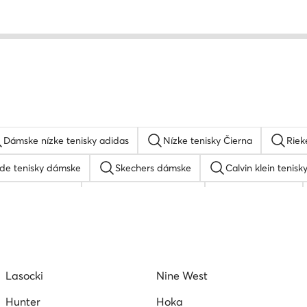
Dámske nízke tenisky adidas
Nízke tenisky Čierna
Riek
de tenisky dámske
Skechers dámske
Calvin klein tenisk
 tenisky Reebok
Gant slapky dámske
Guess sandale
ámske tenisky DC Shoes
Dámska obuv Hunter
Hispanit
n tenisky
Vans tenisky dámske
Kožené poltopánky dám
Lasocki
Nine West
olo Club
Converse tenisky dámske
Hunter
Hoka