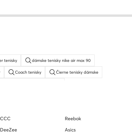
er tenisky
dámske tenisky nike air max 90
y
Coach tenisky
Čierne tenisky dámske
Dámske sandále Nine West
as damska obuv
Dámske tenisky MEXX
ske
Mustang tenisky dámske
CCC
Reebok
DeeZee
Asics