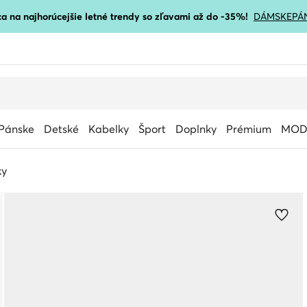
a na najhorúcejšie letné trendy so zľavami až do -35%!
DÁMSKE
PÁ
Pánske
Detské
Kabelky
Šport
Doplnky
Prémium
MOD
ky