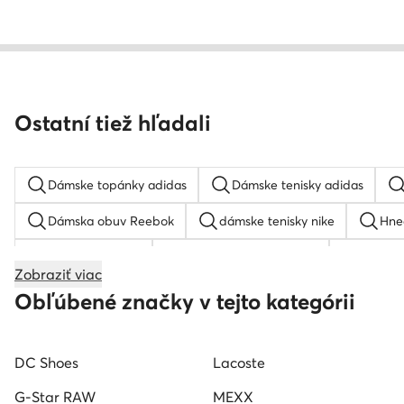
Ostatní tiež hľadali
Dámske topánky adidas
Dámske tenisky adidas
Dámska obuv Reebok
dámske tenisky nike
Hne
Tamaris sandale
Zelene dámske tenisky
Dámske
Zobraziť viac
Tamaris lodičky
Karl lagerfeld tenisky dámske
D
Obľúbené značky v tejto kategórii
Hoka tenisky dámske
Hogl lodičky
Steve Madde
DC Shoes
Lacoste
Tenisky lacoste dámske
Dámske tenisky Beverly Hills P
G-Star RAW
MEXX