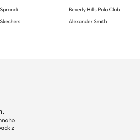
Sprandi
Beverly Hills Polo Club
Skechers
Alexander Smith
h.
 mnoho
back z