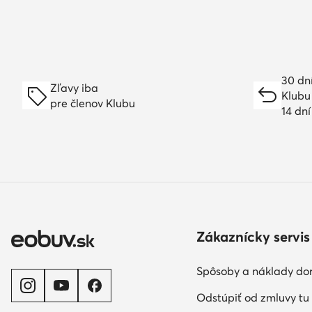
30 dn
Zľavy iba
Klubu
pre členov Klubu
14 dn
Zákaznícky servis
Spôsoby a náklady do
Odstúpiť od zmluvy tu