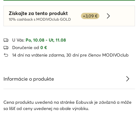
Získajte za tento produkt
+3,09 €
Dowiedz się w
10% cashback s MODIVOclub GOLD
U Vás:
Po, 10.08 - Ut, 11.08
Doručenie od
0 €
14 dní na vrátenie zdarma, 30 dní pre členov MODIVOclub
Informácie o produkte
Cena produktu uvedená na stránke Eobuv.sk je záväzná a môže
sa líšiť od ceny uvedenej na obale výrobku.