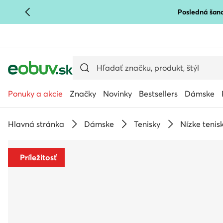
Posledná šanc
PREJSŤ NA HLAVNÝ OBSAH
PREJSŤ NA VYHĽADÁVANIE
Ponuky a akcie
Značky
Novinky
Bestsellers
Dámske
Hlavná stránka
Dámske
Tenisky
Nízke tenis
Príležitosť