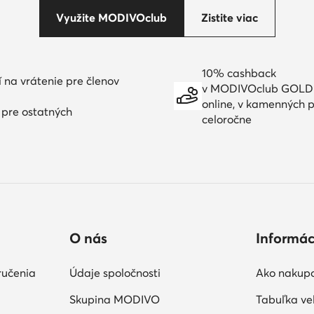
Využite MODIVOclub
Zistite viac
10% cashback
í na vrátenie pre členov
v MODIVOclub GOLD
online, v kamenných p
í pre ostatných
celoročne
O nás
Informác
ručenia
Údaje spoločnosti
Ako nakup
Skupina MODIVO
Tabuľka veľ