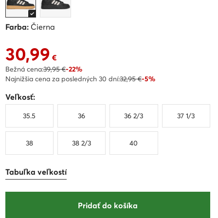
Farba:
Čierna
30,99
Aktuálna cena 30,99 €
€
Bežná cena:
39,95 €
-22%
Najnižšia cena za posledných 30 dní:
32,95 €
-5%
Veľkosť:
35.5
36
36 2/3
37 1/3
38
38 2/3
40
Tabuľka veľkostí
Pridať do košíka