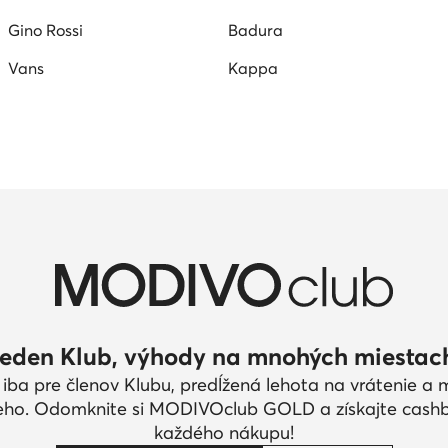
Gino Rossi
Badura
Vans
Kappa
eden Klub, výhody na mnohých miestac
 iba pre členov Klubu, predĺžená lehota na vrátenie a
eho. Odomknite si MODIVOclub GOLD a získajte cash
každého nákupu!