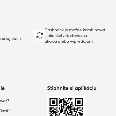
Cashback je možné kombinovať
s akoukoľvek zľavovou
redajniach,
akciou alebo výpredajom
ie
Stiahnite si aplikáciu
ovať?
kostí