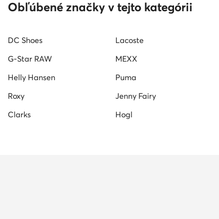
Tamaris lodičky
Karl lagerfeld tenisky dámske
D
Obľúbené značky v tejto kategórii
Hoka tenisky dámske
Hogl lodičky
Steve Madde
DC Shoes
Lacoste
Tenisky lacoste dámske
Dámske tenisky Beverly Hills P
G-Star RAW
MEXX
Helly Hansen
Puma
Roxy
Jenny Fairy
Clarks
Hogl