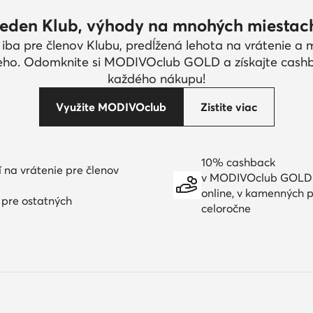
eden Klub, výhody na mnohých miestac
 iba pre členov Klubu, predĺžená lehota na vrátenie a
eho. Odomknite si MODIVOclub GOLD a získajte cash
každého nákupu!
Využite MODIVOclub
Zistite viac
10% cashback
í na vrátenie pre členov
v MODIVOclub GOLD
online, v kamenných p
í pre ostatných
celoročne