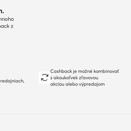
h.
 mnoho
back z
Cashback je možné kombinovať
s akoukoľvek zľavovou
redajniach,
akciou alebo výpredajom