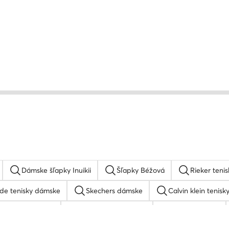
Dámske šľapky Inuikii
Šľapky Béžová
Rieker tenis
de tenisky dámske
Skechers dámske
Calvin klein tenisk
 tenisky Reebok
Gant slapky dámske
Guess sandale