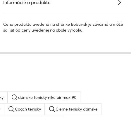
Informácie o produkte
Cena produktu uvedená na stránke Eobuv.sk je záväzná a môže
sa líšiť od ceny uvedenej na obale výrobku.
ky
dámske tenisky nike air max 90
y
Coach tenisky
Čierne tenisky dámske
Dámske sandále Nine West