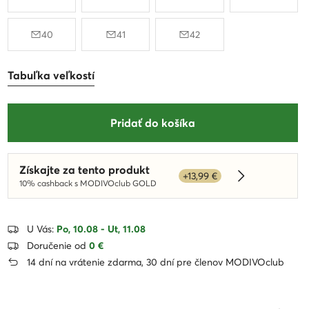
40
41
42
Tabuľka veľkostí
Pridať do košíka
Získajte za tento produkt
+13,99 €
Dowiedz się w
10% cashback s MODIVOclub GOLD
U Vás:
Po, 10.08 - Ut, 11.08
Doručenie od
0 €
14 dní na vrátenie zdarma, 30 dní pre členov MODIVOclub