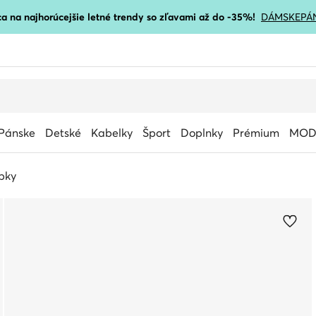
a na najhorúcejšie letné trendy so zľavami až do -35%!
DÁMSKE
PÁ
Pánske
Detské
Kabelky
Šport
Doplnky
Prémium
MOD
pky