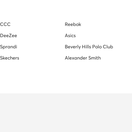
as damska obuv
Dámske tenisky MEXX
ske
Mustang tenisky dámske
CCC
Reebok
DeeZee
Asics
Sprandi
Beverly Hills Polo Club
Skechers
Alexander Smith