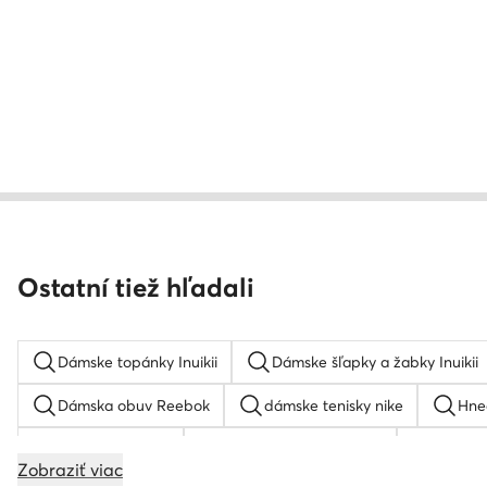
Ostatní tiež hľadali
Dámske topánky Inuikii
Dámske šľapky a žabky Inuikii
Dámska obuv Reebok
dámske tenisky nike
Hne
Tamaris sandale
Zelene dámske tenisky
Dámske
Zobraziť viac