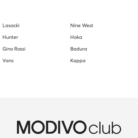
ámske tenisky DC Shoes
Dámska obuv Hunter
Hispanit
n tenisky
Vans tenisky dámske
Kožené poltopánky dám
Lasocki
Nine West
olo Club
Converse tenisky dámske
Hunter
Hoka
Gino Rossi
Badura
Vans
Kappa