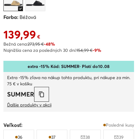
Farba:
Béžová
139,99
Aktuálna cena 139,99 €
€
Bežná cena:
273,95 €
-48%
Najnižšia cena za posledných 30 dní:
154,99 €
-9%
extra -15% Kód: SUMMER
· Platí do
10
.
08
Extra -15% zľava na nákup tohto produktu, pri nákupe za min.
75 € v košíku
SUMMER
Ďalšie produkty v akcii
Veľkosť:
Posledné kusy
36
37
38
39