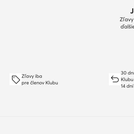
J
Zľavy
ďalši
30 dn
Zľavy iba
Klubu
pre členov Klubu
14 dn