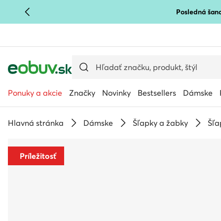
Posledná šanc
PREJSŤ NA HLAVNÝ OBSAH
PREJSŤ NA VYHĽADÁVANIE
Ponuky a akcie
Značky
Novinky
Bestsellers
Dámske
Hlavná stránka
Dámske
Šľapky a žabky
Šľa
Príležitosť