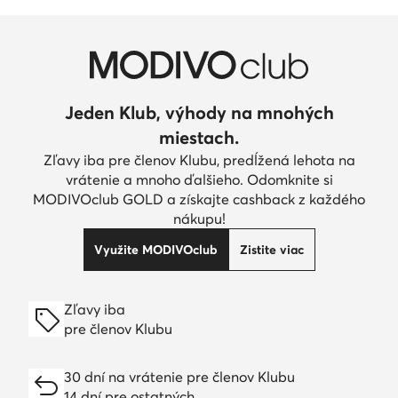
Jeden Klub, výhody na mnohých
miestach.
Zľavy iba pre členov Klubu, predĺžená lehota na
vrátenie a mnoho ďalšieho. Odomknite si
MODIVOclub GOLD a získajte cashback z každého
nákupu!
Využite MODIVOclub
Zistite viac
Zľavy iba
pre členov Klubu
30 dní na vrátenie pre členov Klubu
14 dní pre ostatných