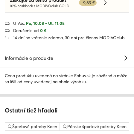
+9,89 €
Dowiedz się w
10% cashback s MODIVOclub GOLD
U Vás:
Po, 10.08 - Ut, 11.08
Doručenie od
0 €
14 dní na vrátenie zdarma, 30 dní pre členov MODIVOclub
Informácie o produkte
Cena produktu uvedená na stránke Eobuv.sk je záväzná a môže
sa líšiť od ceny uvedenej na obale výrobku.
Ostatní tiež hľadali
Športové potreby Keen
Pánske športové potreby Keen