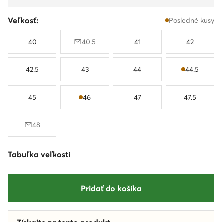
Veľkosť:
Posledné kusy
40
40.5
41
42
42.5
43
44
44.5
45
46
47
47.5
48
Tabuľka veľkostí
Pridať do košíka
Získajte za tento produkt