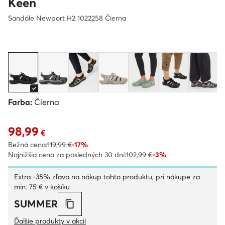
Keen
Sandále Newport H2 1022258 Čierna
Farba:
Čierna
98,99
Aktuálna cena 98,99 €
€
Bežná cena:
119,99 €
-17%
Najnižšia cena za posledných 30 dní:
102,99 €
-3%
Extra -35% zľava na nákup tohto produktu, pri nákupe za
min. 75 € v košíku
SUMMER
Ďalšie produkty v akcii