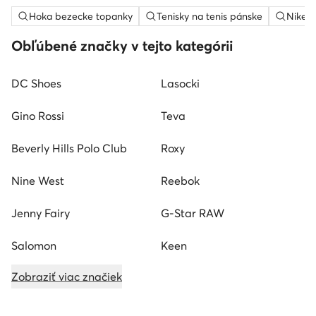
Hoka bezecke topanky
Tenisky na tenis pánske
Nike 
Obľúbené značky v tejto kategórii
DC Shoes
Lasocki
Gino Rossi
Teva
Beverly Hills Polo Club
Roxy
Nine West
Reebok
Jenny Fairy
G-Star RAW
Salomon
Keen
Zobraziť viac značiek