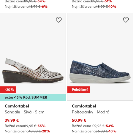
Bežná cena
89,95 €
-54%
Bežná cena
89,95 €
-51%
Najnižšia cena
43,99 €
-6%
Najnižšia cena
48,99 €
-10%
-20%
Príležitosť
extra -15% Kód: SUMMER
Comfortabel
Comfortabel
Sandále · Sivá · 5 cm
Poltopánky · Modrá
Aktuálna cena
Aktuálna cena
39,99
€
50,99
€
Bežná cena
89,95 €
-55%
Bežná cena
109,95 €
-53%
Najnižšia cena
49,99 €
-20%
Najnižšia cena
56,99 €
-10%