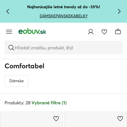
PREJSŤ NA HLAVNÝ OBSAH
PREJSŤ NA VYHĽADÁVANIE
Najhorúcejšie letné trendy až do -35%!
DÁMSKE
PÁNSKE
KABELKY
Hľadať značku, produkt, štýl
Comfortabel
Dámske
Produkty: 28
·
Vybrané filtre (1)