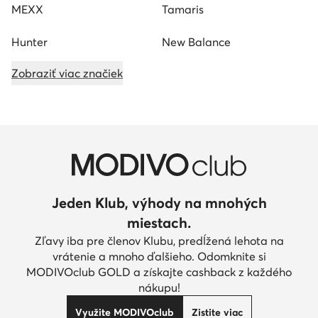
MEXX
Tamaris
Hunter
New Balance
Zobraziť viac značiek
Jeden Klub, výhody na mnohých
miestach.
Zľavy iba pre členov Klubu, predĺžená lehota na
vrátenie a mnoho ďalšieho. Odomknite si
MODIVOclub GOLD a získajte cashback z každého
nákupu!
Využite MODIVOclub
Zistite viac