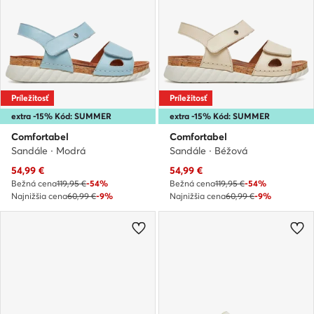
Príležitosť
Príležitosť
extra -15% Kód: SUMMER
extra -15% Kód: SUMMER
Comfortabel
Comfortabel
Sandále · Modrá
Sandále · Béžová
Aktuálna cena
Aktuálna cena
54,99
€
54,99
€
Bežná cena
119,95 €
-54%
Bežná cena
119,95 €
-54%
Najnižšia cena
60,99 €
-9%
Najnižšia cena
60,99 €
-9%