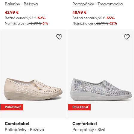
Baleríny · Béžová
Poltopánky · Tmavomodrá
Aktuálna cena
Aktuálna cena
42,99
€
48,99
€
Bežná cena
89,95 €
-52%
Bežná cena
109,95 €
-55%
Najnižšia cena
45,99 €
-6%
Najnižšia cena
62,99 €
-22%
Príležitosť
Príležitosť
Comfortabel
Comfortabel
Poltopánky · Béžová
Poltopánky · Sivá