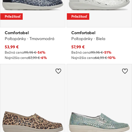
Príležitosť
Príležitosť
Comfortabel
Comfortabel
Poltopánky · Tmavomodrá
Poltopánky · Biela
Aktuálna cena
Aktuálna cena
53,99
€
57,99
€
Bežná cena
119,95 €
-54%
Bežná cena
119,95 €
-51%
Najnižšia cena
57,99 €
-6%
Najnižšia cena
64,99 €
-10%