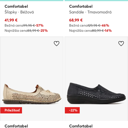
Comfortabel
Comfortabel
Šľapky · Béžová
Sandále · Tmavomodrá
Aktuálna cena
Aktuálna cena
41,99
€
68,99
€
Bežná cena
99,95 €
-57%
Bežná cena
129,95 €
-46%
Najnižšia cena
55,99 €
-25%
Najnižšia cena
80,99 €
-14%
Príležitosť
-22%
Comfortabel
Comfortabel