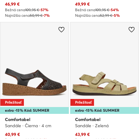
Aktuálna cena
Aktuálna cena
46,99
€
49,99
€
Bežná cena
109,95 €
-57%
Bežná cena
109,95 €
-54%
Najnižšia cena
50,99 €
-7%
Najnižšia cena
52,99 €
-5%
Príležitosť
Príležitosť
extra -15% Kód: SUMMER
extra -15% Kód: SUMMER
Comfortabel
Comfortabel
Sandále · Čierna · 4 cm
Sandále · Zelená
Aktuálna cena
Aktuálna cena
40,99
€
43,99
€