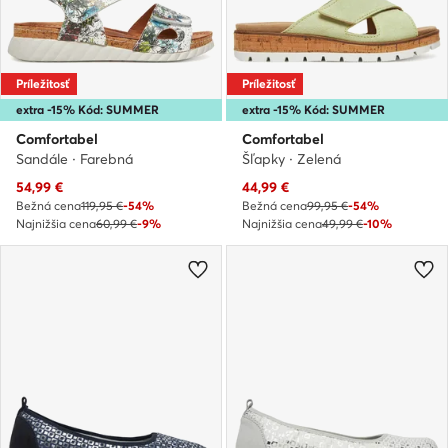
Príležitosť
Príležitosť
extra -15% Kód: SUMMER
extra -15% Kód: SUMMER
Comfortabel
Comfortabel
Sandále · Farebná
Šľapky · Zelená
Aktuálna cena
Aktuálna cena
54,99
€
44,99
€
Bežná cena
119,95 €
-54%
Bežná cena
99,95 €
-54%
Najnižšia cena
60,99 €
-9%
Najnižšia cena
49,99 €
-10%