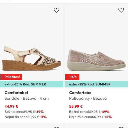
Príležitosť
-16%
extra -25% Kód: SUMMER
extra -25% Kód: SUMMER
Comfortabel
Comfortabel
Sandále · Béžová · 4 cm
Poltopánky · Béžová
Aktuálna cena
Aktuálna cena
44,99
€
55,99
€
Bežná cena
89,95 €
-49%
Bežná cena
109,95 €
-49%
Najnižšia cena
50,99 €
-11%
Najnižšia cena
66,99 €
-16%