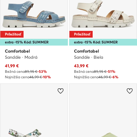
Príležitosť
Príležitosť
extra -15% Kód: SUMMER
extra -15% Kód: SUMMER
Comfortabel
Comfortabel
Sandále · Modrá
Sandále · Biela
Aktuálna cena
Aktuálna cena
41,99
€
43,99
€
Bežná cena
89,95 €
-53%
Bežná cena
89,95 €
-51%
Najnižšia cena
46,99 €
-10%
Najnižšia cena
46,99 €
-6%