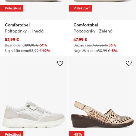
Príležitosť
Príležitosť
Comfortabel
Comfortabel
Poltopánky · Hnedá
Poltopánky · Zelená
Aktuálna cena
Aktuálna cena
52,99
€
47,99
€
Bežná cena
109,95 €
-51%
Bežná cena
109,95 €
-56%
Najnižšia cena
58,99 €
-10%
Najnižšia cena
50,99 €
-5%
Príležitosť
-15%