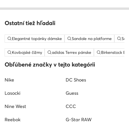
Ostatní tiež hľadali
Elegantné topánky dámske
Sandale na platforme
Sem
Kovbojské čižmy
adidas Terrex pánske
Birkenstock Bo
Obľúbené značky v tejto kategórii
Nike
DC Shoes
Lasocki
Guess
Nine West
CCC
Reebok
G-Star RAW