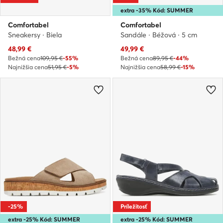
extra -35% Kód: SUMMER
Comfortabel
Comfortabel
Sneakersy · Biela
Sandále · Béžová · 5 cm
Aktuálna cena
Aktuálna cena
48,99
€
49,99
€
Bežná cena
109,95 €
-55%
Bežná cena
89,95 €
-44%
Najnižšia cena
51,95 €
-5%
Najnižšia cena
58,99 €
-15%
-25%
Príležitosť
extra -25% Kód: SUMMER
extra -25% Kód: SUMMER