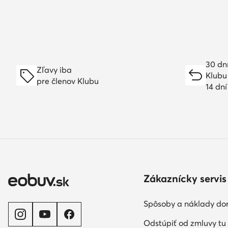
30 dn
Zľavy iba
Klubu
pre členov Klubu
14 dn
Zákaznícky servis
Spôsoby a náklady do
Odstúpiť od zmluvy tu