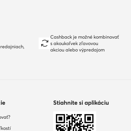
Cashback je možné kombinovať
s akoukoľvek zľavovou
redajniach,
akciou alebo výpredajom
ie
Stiahnite si aplikáciu
ovať?
kostí