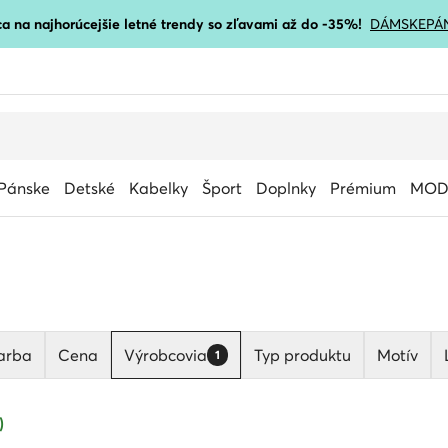
a na najhorúcejšie letné trendy so zľavami až do -35%!
DÁMSKE
PÁ
Pánske
Detské
Kabelky
Šport
Doplnky
Prémium
MOD
arba
Cena
Výrobcovia
Typ produktu
Motív
1
)