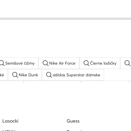
Semišové čižmy
Nike Air Force
Čierne lodičky
ké
Nike Dunk
adidas Superstar dámske
tock Boston
adidas gazelle dámske
New Balance 480
Balance 327
Skechers Arch fit
Lasocki
Guess