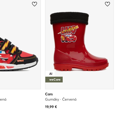
AI
weCare
Cars
vená
Gumáky · Červená
19,99
€