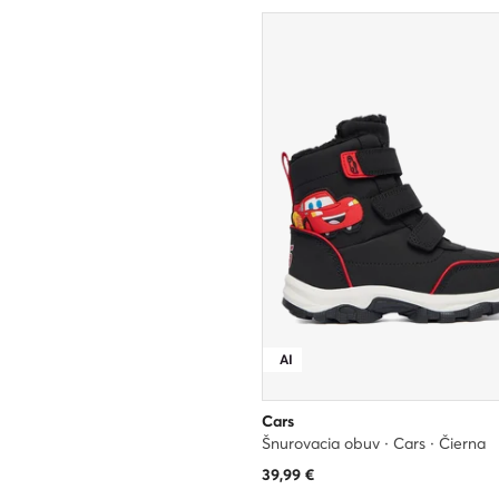
AI
Cars
Šnurovacia obuv · Cars · Čierna
39,99
€