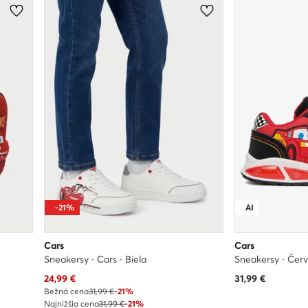
-21%
AI
Cars
Cars
Sneakersy · Cars · Biela
Sneakersy · Čer
Aktuálna cena
24,99
€
31,99
€
Bežná cena
31,99 €
-21%
Najnižšia cena
31,99 €
-21%