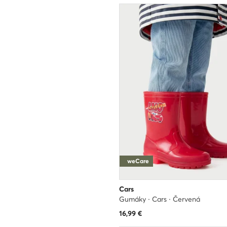
weCare
Cars
Gumáky · Cars · Červená
16,99
€