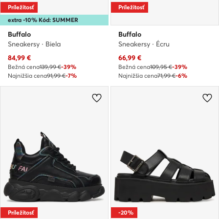
Príležitosť
Príležitosť
extra -10% Kód: SUMMER
Buffalo
Buffalo
Sneakersy · Biela
Sneakersy · Écru
Aktuálna cena
Aktuálna cena
84,99
€
66,99
€
Bežná cena
139,99 €
-39%
Bežná cena
109,95 €
-39%
Najnižšia cena
91,99 €
-7%
Najnižšia cena
71,99 €
-6%
Príležitosť
-20%