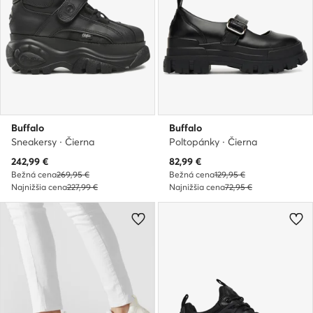
Buffalo
Buffalo
Sneakersy · Čierna
Poltopánky · Čierna
Aktuálna cena
Aktuálna cena
242,99
€
82,99
€
Bežná cena
269,95 €
Bežná cena
129,95 €
Najnižšia cena
227,99 €
Najnižšia cena
72,95 €