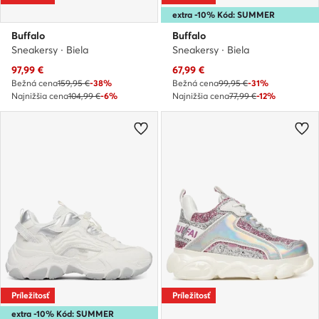
extra -10% Kód: SUMMER
Buffalo
Buffalo
Sneakersy · Biela
Sneakersy · Biela
Aktuálna cena
Aktuálna cena
97,99
€
67,99
€
Bežná cena
159,95 €
-38%
Bežná cena
99,95 €
-31%
Najnižšia cena
104,99 €
-6%
Najnižšia cena
77,99 €
-12%
Príležitosť
Príležitosť
extra -10% Kód: SUMMER