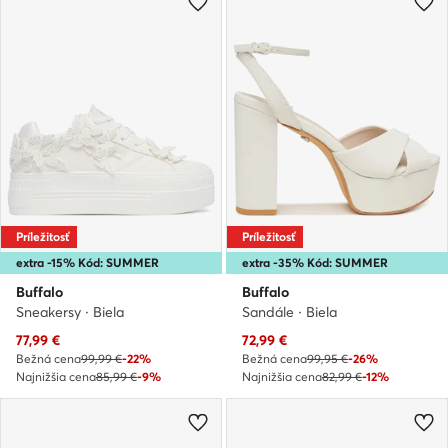
Príležitosť
Príležitosť
extra -15% Kód: SUMMER
extra -35% Kód: SUMMER
Buffalo
Buffalo
Sneakersy · Biela
Sandále · Biela
Aktuálna cena
Aktuálna cena
77,99
€
72,99
€
Bežná cena
99,99 €
-22%
Bežná cena
99,95 €
-26%
Najnižšia cena
85,99 €
-9%
Najnižšia cena
82,99 €
-12%