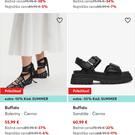
Bežná cena
79,95 €
-38%
Bežná cena
79,95 €
-34%
Najnižšia cena
51,99 €
-5%
Najnižšia cena
55,99 €
-7%
Príležitosť
Príležitosť
extra -10% Kód: SUMMER
extra -35% Kód: SUMMER
Buffalo
Buffalo
Baleríny · Čierna
Sandále · Čierna
Aktuálna cena
Aktuálna cena
55,99
€
60,99
€
Bežná cena
89,95 €
-37%
Bežná cena
79,95 €
-23%
Najnižšia cena
59,99 €
-6%
Najnižšia cena
68,99 €
-11%