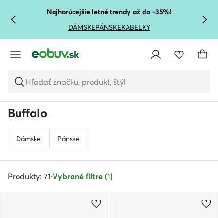
PREJSŤ NA HLAVNÝ OBSAH
PREJSŤ NA VYHĽADÁVANIE
Najhorúcejšie letné trendy až do -35%!
DÁMSKE
PÁNSKE
KABELKY
Hľadať značku, produkt, štýl
Buffalo
Dámske
Pánske
Produkty: 71
·
Vybrané filtre (1)