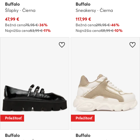
Buffalo
Buffalo
Šľapky · Čierna
Sneakersy · Čierna
Aktuálna cena
Aktuálna cena
47,99
€
117,99
€
Bežná cena
75,95 €
-36%
Bežná cena
219,95 €
-46%
Najnižšia cena
53,99 €
-11%
Najnižšia cena
131,99 €
-10%
Príležitosť
Príležitosť
Buffalo
Buffalo