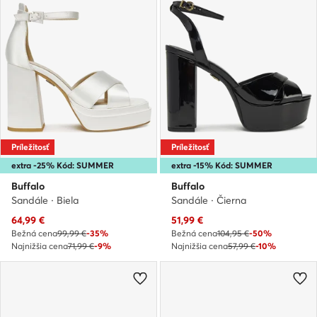
Príležitosť
Príležitosť
extra -25% Kód: SUMMER
extra -15% Kód: SUMMER
Buffalo
Buffalo
Sandále · Biela
Sandále · Čierna
Aktuálna cena
Aktuálna cena
64,99
€
51,99
€
Bežná cena
99,99 €
-35%
Bežná cena
104,95 €
-50%
Najnižšia cena
71,99 €
-9%
Najnižšia cena
57,99 €
-10%