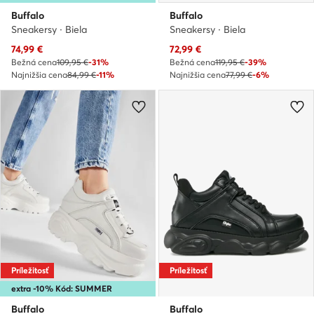
Buffalo
Buffalo
Sneakersy · Biela
Sneakersy · Biela
Aktuálna cena
Aktuálna cena
74,99
€
72,99
€
Bežná cena
109,95 €
-31%
Bežná cena
119,95 €
-39%
Najnižšia cena
84,99 €
-11%
Najnižšia cena
77,99 €
-6%
Príležitosť
Príležitosť
extra -10% Kód: SUMMER
Buffalo
Buffalo