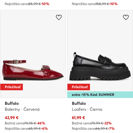
Najnižšia cena
85,99 €
-10%
Najnižšia cena
158,99 €
-10%
Príležitosť
Príležitosť
extra -15% Kód: SUMMER
Buffalo
Buffalo
Baleríny · Červená
Loafers · Čierna
Aktuálna cena
Aktuálna cena
42,99
€
61,99
€
Bežná cena
79,95 €
-46%
Bežná cena
79,99 €
-22%
Najnižšia cena
45,99 €
-6%
Najnižšia cena
66,99 €
-7%