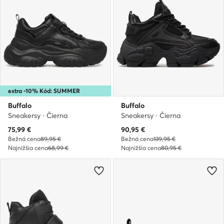
extra -10% Kód: SUMMER
Buffalo
Buffalo
Sneakersy · Čierna
Sneakersy · Čierna
Aktuálna cena
Aktuálna cena
75,99
€
90,95
€
Bežná cena
89,95 €
Bežná cena
139,95 €
Najnižšia cena
68,99 €
Najnižšia cena
80,95 €