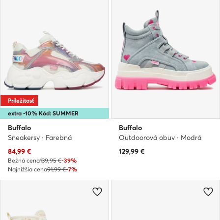
Príležitosť
extra -10% Kód: SUMMER
Buffalo
Buffalo
Sneakersy · Farebná
Outdoorová obuv · Modrá
Aktuálna cena
84,99
€
129,99
€
Bežná cena
139,95 €
-39%
Najnižšia cena
91,99 €
-7%