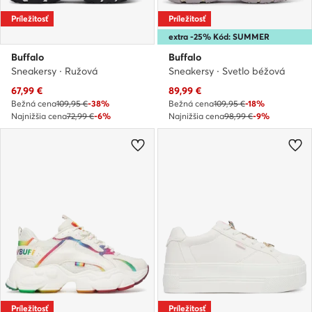
Príležitosť
Príležitosť
extra -25% Kód: SUMMER
Buffalo
Buffalo
Sneakersy · Ružová
Sneakersy · Svetlo béžová
Aktuálna cena
Aktuálna cena
67,99
€
89,99
€
Bežná cena
109,95 €
-38%
Bežná cena
109,95 €
-18%
Najnižšia cena
72,99 €
-6%
Najnižšia cena
98,99 €
-9%
Príležitosť
Príležitosť