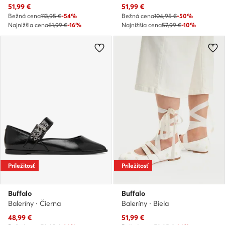
Aktuálna cena
Aktuálna cena
51,99
€
51,99
€
Bežná cena
113,95 €
-54%
Bežná cena
104,95 €
-50%
Najnižšia cena
61,99 €
-16%
Najnižšia cena
57,99 €
-10%
Príležitosť
Príležitosť
Buffalo
Buffalo
Baleríny · Čierna
Baleríny · Biela
Aktuálna cena
Aktuálna cena
48,99
€
51,99
€