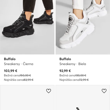
Buffalo
Buffalo
Sneakersy · Čierna
Sneakersy · Biela
Aktuálna cena
Aktuálna cena
103,99
€
92,99
€
Bežná cena
150,00 €
Bežná cena
130,00 €
Najnižšia cena
83,99 €
Najnižšia cena
72,99 €