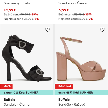
Sneakersy · Biela
Sneakersy · Čierna
Aktuálna cena
Aktuálna cena
121,99
€
77,99
€
Bežná cena
199,99 €
-39%
Bežná cena
119,99 €
-35%
Najnižšia cena
132,99 €
-8%
Najnižšia cena
85,99 €
-9%
-16%
Príležitosť
extra -10% Kód: SUMMER
extra -15% Kód: SUMMER
Buffalo
Buffalo
Sandále · Čierna
Sandále · Ružová