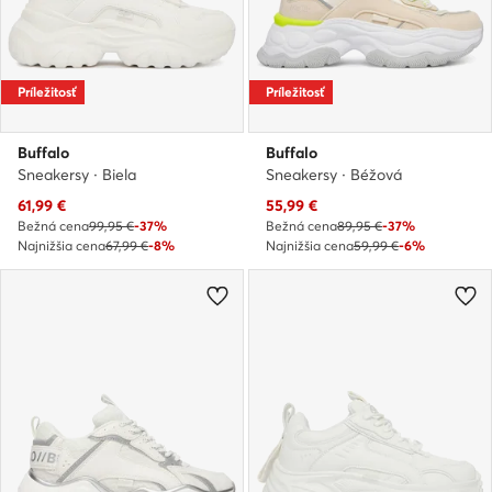
Príležitosť
Príležitosť
Buffalo
Buffalo
Sneakersy · Biela
Sneakersy · Béžová
Aktuálna cena
Aktuálna cena
61,99
€
55,99
€
Bežná cena
99,95 €
-37%
Bežná cena
89,95 €
-37%
Najnižšia cena
67,99 €
-8%
Najnižšia cena
59,99 €
-6%