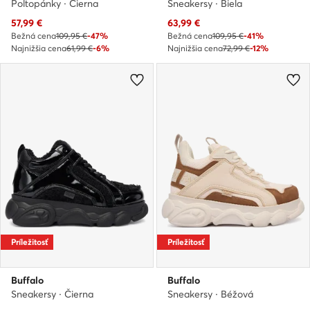
Poltopánky · Čierna
Sneakersy · Biela
Aktuálna cena
Aktuálna cena
57,99
€
63,99
€
Bežná cena
109,95 €
-47%
Bežná cena
109,95 €
-41%
Najnižšia cena
61,99 €
-6%
Najnižšia cena
72,99 €
-12%
Príležitosť
Príležitosť
Buffalo
Buffalo
Sneakersy · Čierna
Sneakersy · Béžová