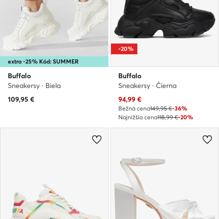
-20%
extra -25% Kód: SUMMER
Buffalo
Buffalo
Sneakersy · Biela
Sneakersy · Čierna
Aktuálna cena
109,95
€
94,99
€
Bežná cena
149,95 €
-36%
Najnižšia cena
118,99 €
-20%