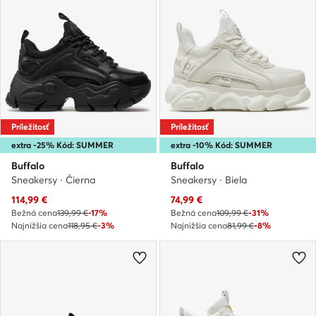
Príležitosť
Príležitosť
extra -25% Kód: SUMMER
extra -10% Kód: SUMMER
Buffalo
Buffalo
Sneakersy · Čierna
Sneakersy · Biela
Aktuálna cena
Aktuálna cena
114,99
€
74,99
€
Bežná cena
139,99 €
-17%
Bežná cena
109,99 €
-31%
Najnižšia cena
118,95 €
-3%
Najnižšia cena
81,99 €
-8%