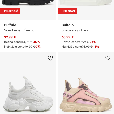
Príležitosť
Príležitosť
Buffalo
Buffalo
Sneakersy · Čierna
Sneakersy · Biela
Aktuálna cena
Aktuálna cena
92,99
€
65,99
€
Bežná cena
144,95 €
-35%
Bežná cena
99,99 €
-34%
Najnižšia cena
99,99 €
-7%
Najnižšia cena
76,99 €
-14%