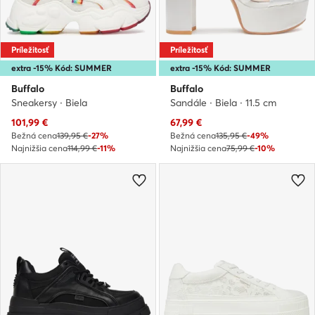
Príležitosť
Príležitosť
extra -15% Kód: SUMMER
extra -15% Kód: SUMMER
Buffalo
Buffalo
Sneakersy · Biela
Sandále · Biela · 11.5 cm
Aktuálna cena
Aktuálna cena
101,99
€
67,99
€
Bežná cena
139,95 €
-27%
Bežná cena
135,95 €
-49%
Najnižšia cena
114,99 €
-11%
Najnižšia cena
75,99 €
-10%