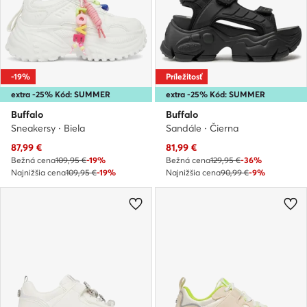
-19%
Príležitosť
extra -25% Kód: SUMMER
extra -25% Kód: SUMMER
Buffalo
Buffalo
Sneakersy · Biela
Sandále · Čierna
Aktuálna cena
Aktuálna cena
87,99
€
81,99
€
Bežná cena
109,95 €
-19%
Bežná cena
129,95 €
-36%
Najnižšia cena
109,95 €
-19%
Najnižšia cena
90,99 €
-9%