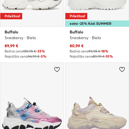
Príležitosť
Príležitosť
extra -25% Kód: SUMMER
Buffalo
Buffalo
Sneakersy · Biela
Sneakersy · Biela
Aktuálna cena
Aktuálna cena
89,99
€
80,99
€
Bežná cena
139,95 €
-35%
Bežná cena
99,95 €
-18%
Najnižšia cena
94,99 €
-5%
Najnižšia cena
89,99 €
-10%