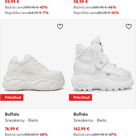
Aktuálna cena
Aktuálna cena
59,99
€
58,99
€
Bežná cena
109,95 €
-45%
Bežná cena
109,95 €
-46%
Najnižšia cena
64,99 €
-7%
Najnižšia cena
65,95 €
-10%
Príležitosť
Príležitosť
Buffalo
Buffalo
Sneakersy · Biela
Sneakersy · Biela
Aktuálna cena
Aktuálna cena
76,99
€
142,99
€
Bežná cena
150,00 €
-48%
Bežná cena
269,95 €
-47%