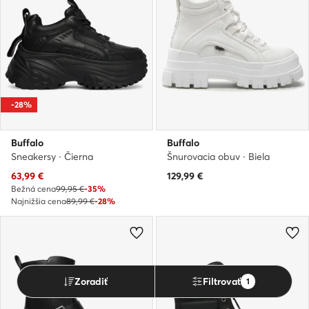
-28%
Buffalo
Buffalo
Sneakersy · Čierna
Šnurovacia obuv · Biela
Aktuálna cena
63,99
€
129,99
€
Bežná cena
99,95 €
-35%
Najnižšia cena
89,99 €
-28%
Zoradiť
Filtrovať
1