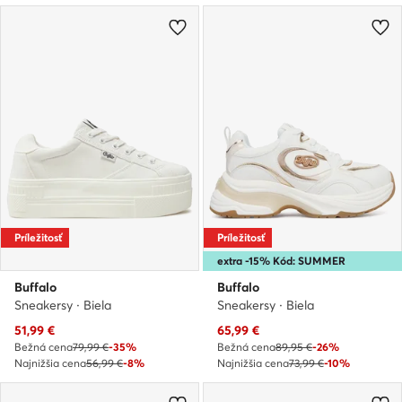
Príležitosť
Príležitosť
extra -15% Kód: SUMMER
Buffalo
Buffalo
Sneakersy · Biela
Sneakersy · Biela
Aktuálna cena
Aktuálna cena
51,99
€
65,99
€
Bežná cena
79,99 €
-35%
Bežná cena
89,95 €
-26%
Najnižšia cena
56,99 €
-8%
Najnižšia cena
73,99 €
-10%