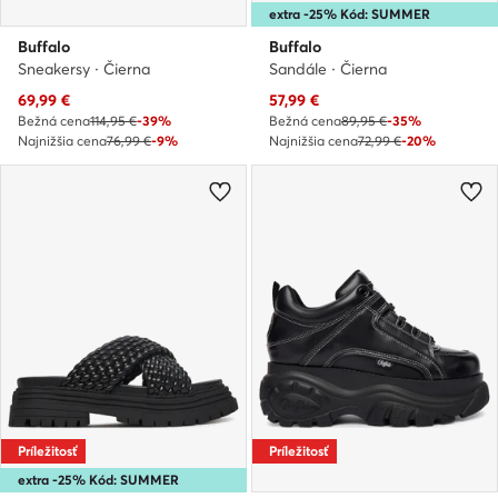
extra -25% Kód: SUMMER
Buffalo
Buffalo
Sneakersy · Čierna
Sandále · Čierna
Aktuálna cena
Aktuálna cena
69,99
€
57,99
€
Bežná cena
114,95 €
-39%
Bežná cena
89,95 €
-35%
Najnižšia cena
76,99 €
-9%
Najnižšia cena
72,99 €
-20%
Príležitosť
Príležitosť
extra -25% Kód: SUMMER