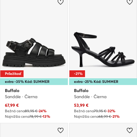
Príležitosť
-21%
extra -35% Kód: SUMMER
extra -25% Kód: SUMMER
Buffalo
Buffalo
Sandále · Čierna
Sandále · Čierna
Aktuálna cena
Aktuálna cena
67,99
€
53,99
€
Bežná cena
89,95 €
-24%
Bežná cena
79,95 €
-32%
Najnižšia cena
78,99 €
-13%
Najnižšia cena
68,99 €
-21%