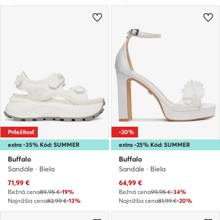
Príležitosť
-20%
extra -35% Kód: SUMMER
extra -25% Kód: SUMMER
Buffalo
Buffalo
Sandále · Biela
Sandále · Biela
Aktuálna cena
Aktuálna cena
71,99
€
64,99
€
Bežná cena
89,95 €
-19%
Bežná cena
99,95 €
-34%
Najnižšia cena
82,99 €
-13%
Najnižšia cena
81,99 €
-20%