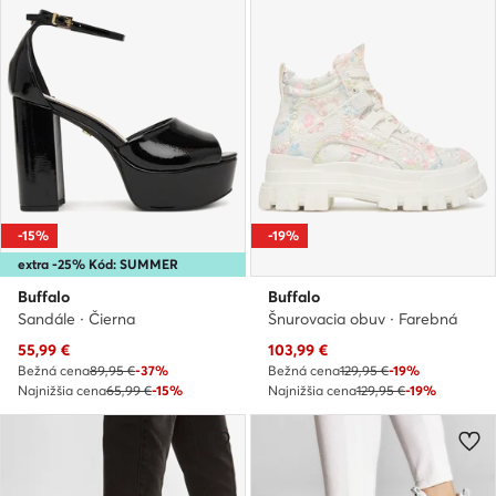
-15%
-19%
extra -25% Kód: SUMMER
Buffalo
Buffalo
Sandále · Čierna
Šnurovacia obuv · Farebná
Aktuálna cena
Aktuálna cena
55,99
€
103,99
€
Bežná cena
89,95 €
-37%
Bežná cena
129,95 €
-19%
Najnižšia cena
65,99 €
-15%
Najnižšia cena
129,95 €
-19%