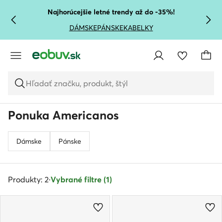
PREJSŤ NA HLAVNÝ OBSAH
PREJSŤ NA VYHĽADÁVANIE
Najhorúcejšie letné trendy až do -35%!
DÁMSKE
PÁNSKE
KABELKY
Hľadať značku, produkt, štýl
Ponuka Americanos
Dámske
Pánske
Produkty: 2
·
Vybrané filtre (1)