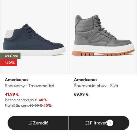
weCare
-40%
Americanos
Americanos
Sneakersy · Tmavomodrá
Šnurovacia obuv · Sivá
Aktuálna cena
41,99
€
69,99
€
Bežná cena
69,99 €
-40%
Najnižšia cena
69,99 €
-40%
Zoradiť
Filtrovať
1