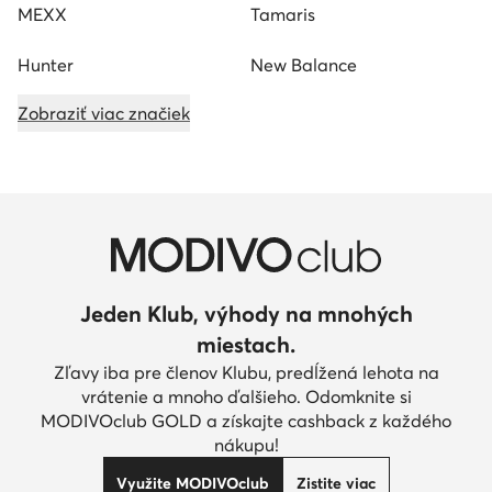
MEXX
Tamaris
Hunter
New Balance
Zobraziť viac značiek
Jeden Klub, výhody na mnohých
miestach.
Zľavy iba pre členov Klubu, predĺžená lehota na
vrátenie a mnoho ďalšieho. Odomknite si
MODIVOclub GOLD a získajte cashback z každého
nákupu!
Využite MODIVOclub
Zistite viac