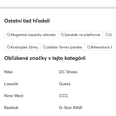
Ostatní tiež hľadali
Elegantné topánky dámske
Sandale na platforme
Sem
Kovbojské čižmy
adidas Terrex pánske
Birkenstock Bo
Obľúbené značky v tejto kategórii
Nike
DC Shoes
Lasocki
Guess
Nine West
CCC
Reebok
G-Star RAW