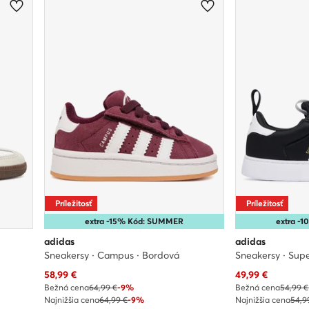
Príležitosť
Príležitosť
extra -15% Kód: SUMMER
extra -
adidas
adidas
Sneakersy · Campus · Bordová
Sneakersy · Supe
Aktuálna cena
Aktuálna cena
58,99
€
49,99
€
Bežná cena
64,99 €
-9%
Bežná cena
54,99 €
Najnižšia cena
64,99 €
-9%
Najnižšia cena
54,9