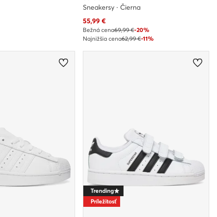
Sneakersy · Čierna
Aktuálna cena
55,99
€
Bežná cena
69,99 €
-20%
Najnižšia cena
62,99 €
-11%
Trending
Príležitosť