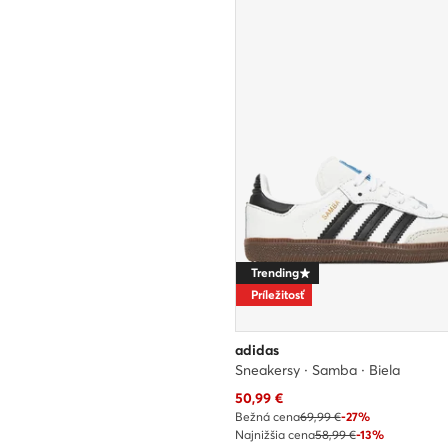
Trending
Príležitosť
adidas
Sneakersy · Samba · Biela
Aktuálna cena
50,99
€
Bežná cena
69,99 €
-27%
Najnižšia cena
58,99 €
-13%