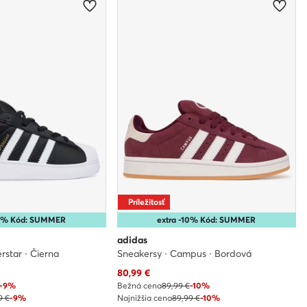
Príležitosť
10% Kód: SUMMER
extra -10% Kód: SUMMER
adidas
rstar · Čierna
Sneakersy · Campus · Bordová
Aktuálna cena
80,99
€
-9%
Bežná cena
89,99 €
-10%
9 €
-9%
Najnižšia cena
89,99 €
-10%