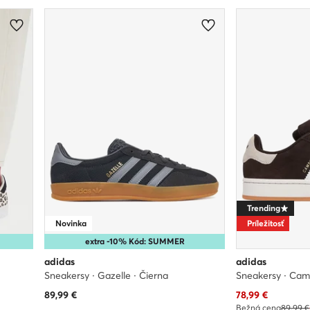
Trending
Novinka
Príležitosť
extra -10% Kód: SUMMER
adidas
adidas
Sneakersy · Gazelle · Čierna
Sneakersy · Ca
Aktuálna cena
89,99
€
78,99
€
Bežná cena
89,99 €