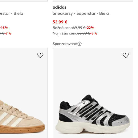
adidas
rstar · Biela
Sneakersy · Superstar · Biela
Aktuálna cena
53,99
€
-16%
Bežná cena
69,99 €
-22%
9 €
-7%
Najnižšia cena
58,99 €
-8%
Sponzorované