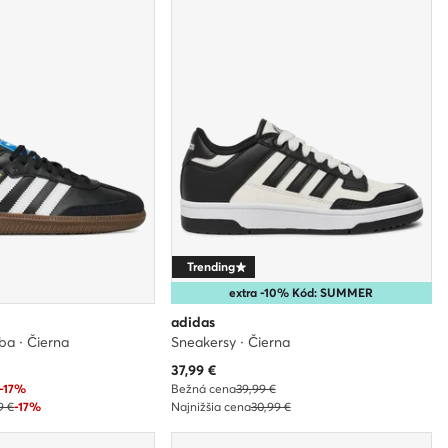
Trending
extra -10% Kód: SUMMER
adidas
ba · Čierna
Sneakersy · Čierna
Aktuálna cena
37,99
€
-17%
Bežná cena
39,99 €
9 €
-17%
Najnižšia cena
30,99 €