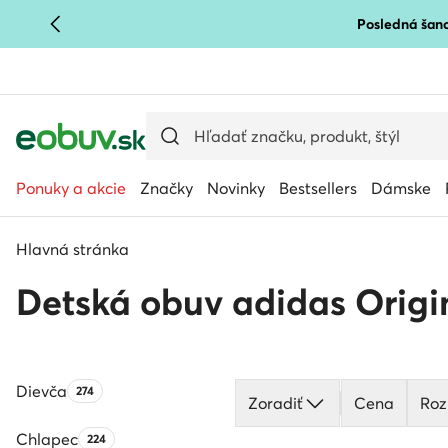
Posledná šanc
PREJSŤ NA HLAVNÝ OBSAH
PREJSŤ NA VYHĽADÁVANIE
Ponuky a akcie
Značky
Novinky
Bestsellers
Dámske
Hlavná stránka
Detská obuv adidas Origi
Dievča
Počet produktov:
274
Zoradiť
Cena
Roz
Chlapec
Počet produktov:
224