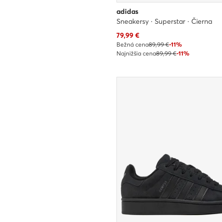
adidas
Sneakersy · Superstar · Čierna
Aktuálna cena
79,99
€
Bežná cena
89,99 €
-11%
Najnižšia cena
89,99 €
-11%