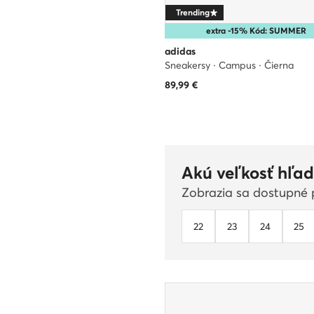
Trending
extra -15% Kód: SUMMER
adidas
Sneakersy · Campus · Čierna
89,99
€
Akú veľkosť hľad
Zobrazia sa dostupné p
22
23
24
25