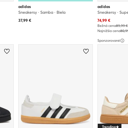
adidas
adidas
Sneakersy · Samba · Biela
Sneakersy · Supe
Aktuálna cena
37,99
€
74,99
€
Bežná cena
89,99 €
Najnižšia cena
80,9
Sponzorované
Trending