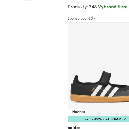
Produkty: 348
·
Vybrané filtre 
Sponzorované
Novinka
extra -15% Kód: SUMMER
adidas