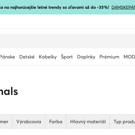
a na najhorúcejšie letné trendy so zľavami až do -35%!
DÁMSKE
PÁ
Pánske
Detské
Kabelky
Šport
Doplnky
Prémium
MOD
nals
mer
Výrobcovia
Farba
Hlavný materiál
Typ prod