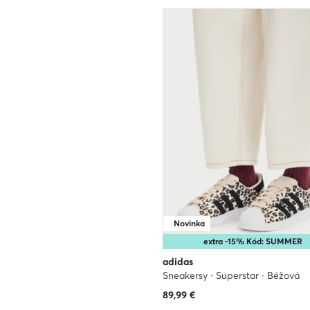
Novinka
extra -15% Kód: SUMMER
adidas
Sneakersy · Superstar · Béžová
89,99
€