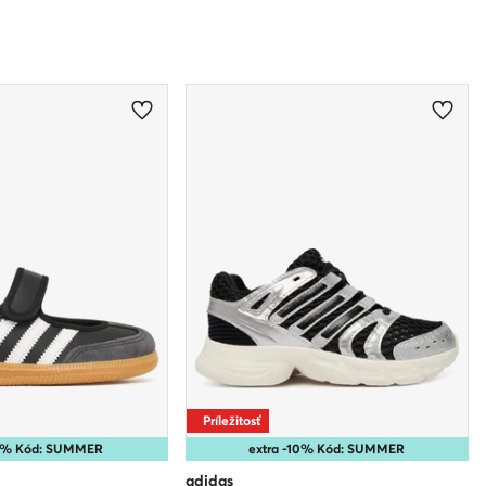
Príležitosť
15% Kód: SUMMER
extra -10% Kód: SUMMER
adidas