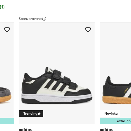
(1)
Sponzorované
Trending
Novinka
extra -
adidas
adidas