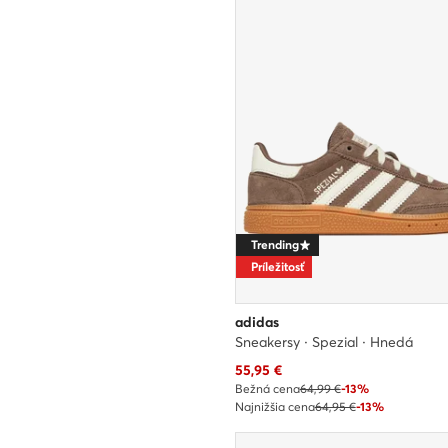
Trending
Príležitosť
adidas
Sneakersy · Spezial · Hnedá
Aktuálna cena
55,95
€
Bežná cena
64,99 €
-13%
Najnižšia cena
64,95 €
-13%