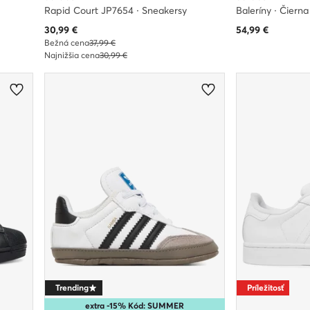
Rapid Court JP7654 · Sneakersy
Baleríny · Čierna
Aktuálna cena
30,99
€
54,99
€
Bežná cena
37,99 €
Najnižšia cena
30,99 €
Trending
Príležitosť
extra -15% Kód: SUMMER