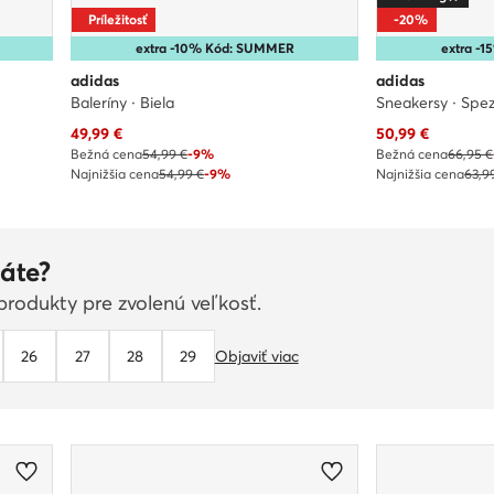
Príležitosť
-20%
extra -10% Kód: SUMMER
extra -
adidas
adidas
Baleríny · Biela
Sneakersy · Spez
Aktuálna cena
Aktuálna cena
49,99
€
50,99
€
Bežná cena
54,99 €
-9%
Bežná cena
66,95 €
Najnižšia cena
54,99 €
-9%
Najnižšia cena
63,9
áte?
rodukty pre zvolenú veľkosť.
26
27
28
29
Objaviť viac