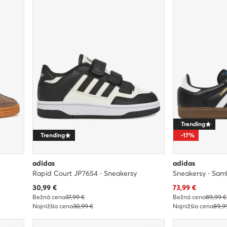
Trending
Trending
-17%
adidas
adidas
Rapid Court JP7654 · Sneakersy
Sneakersy · Sam
Aktuálna cena
Aktuálna cena
30,99
€
73,99
€
Bežná cena
37,99 €
Bežná cena
89,99 €
Najnižšia cena
30,99 €
Najnižšia cena
89,9