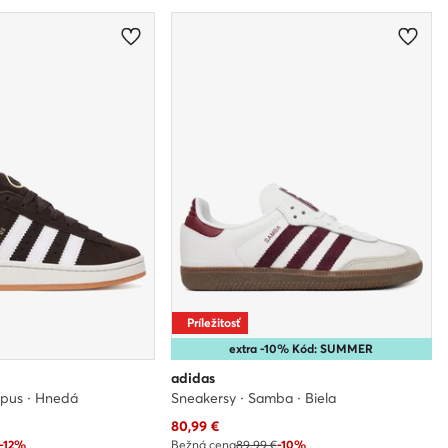
Príležitosť
extra -10% Kód: SUMMER
adidas
mpus · Hnedá
Sneakersy · Samba · Biela
Aktuálna cena
80,99
€
-12%
Bežná cena
89,99 €
-10%