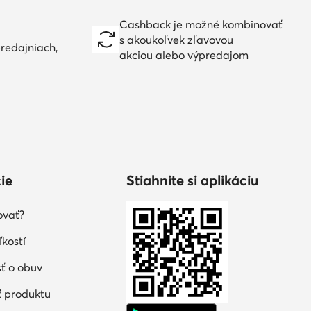
Cashback je možné kombinovať
s akoukoľvek zľavovou
redajniach,
akciou alebo výpredajom
ie
Stiahnite si aplikáciu
ovať?
kostí
sť o obuv
 produktu