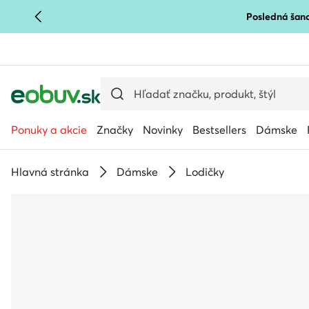
Posledná šanc
PREJSŤ NA HLAVNÝ OBSAH
PREJSŤ NA VYHĽADÁVANIE
Ponuky a akcie
Značky
Novinky
Bestsellers
Dámske
Hlavná stránka
Dámske
Lodičky