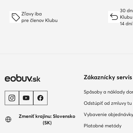
30 dn
Zľavy iba
Klubu
pre členov Klubu
14 dn
Zákaznícky servis
Spôsoby a náklady do
Odstúpiť od zmluvy tu
Vybavenie objednávk
Zmeniť krajinu: Slovensko
(SK)
Platobné metódy