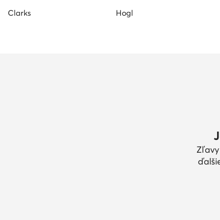
Clarks
Hogl
J
Zľavy
ďalši