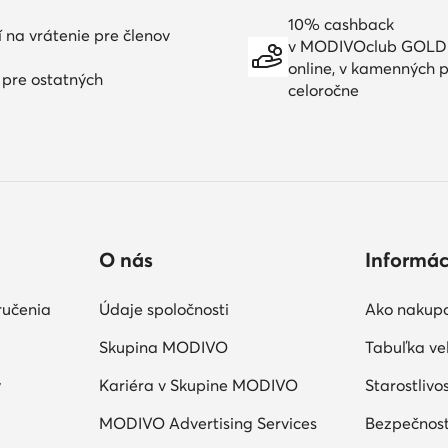
10% cashback
í na vrátenie pre členov
v MODIVOclub GOLD
online, v kamenných p
í pre ostatných
celoročne
O nás
Informác
ručenia
Údaje spoločnosti
Ako nakup
Skupina MODIVO
Tabuľka veľ
y
Kariéra v Skupine MODIVO
Starostlivo
MODIVO Advertising Services
Bezpečnosť