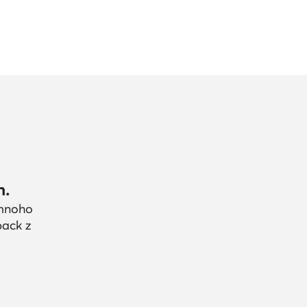
h.
 mnoho
back z