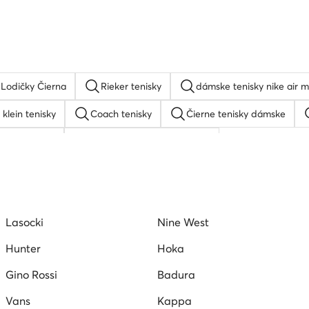
Lodičky Čierna
Rieker tenisky
dámske tenisky nike air 
 klein tenisky
Coach tenisky
Čierne tenisky dámske
uess sandale
Dámske sandále Nine West
ámske tenisky DC Shoes
Dámska obuv Hunter
Hispanit
n tenisky
Vans tenisky dámske
Kožené poltopánky dám
Lasocki
Nine West
olo Club
Converse tenisky dámske
Hunter
Hoka
Gino Rossi
Badura
Vans
Kappa