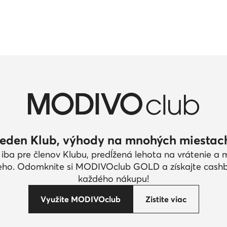
eden Klub, výhody na mnohých miestac
 iba pre členov Klubu, predĺžená lehota na vrátenie a
eho. Odomknite si MODIVOclub GOLD a získajte cash
každého nákupu!
Využite MODIVOclub
Zistite viac