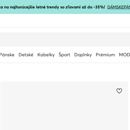
a na najhorúcejšie letné trendy so zľavami až do -35%!
DÁMSKE
PÁ
Pánske
Detské
Kabelky
Šport
Doplnky
Prémium
MOD