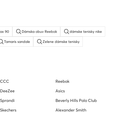
max 90
Dámska obuv Reebok
dámske tenisky nike
Tamaris sandale
Zelene dámske tenisky
as damska obuv
Dámske tenisky MEXX
ske
Mustang tenisky dámske
CCC
Reebok
DeeZee
Asics
Sprandi
Beverly Hills Polo Club
Skechers
Alexander Smith