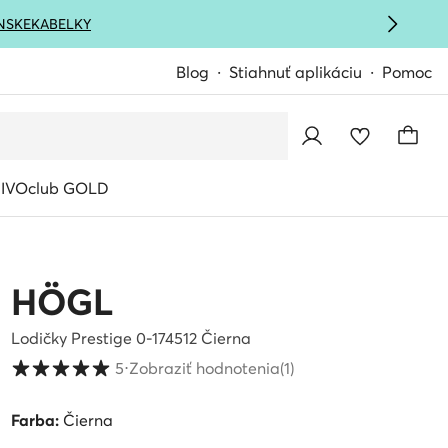
NSKE
KABELKY
Blog
Stiahnuť aplikáciu
Pomoc
IVOclub GOLD
HÖGL
Lodičky Prestige 0-174512 Čierna
Hodnotenie zákazníkov v škále od 1 do 5
5
⋅
Zobraziť hodnotenia
(1)
Farba:
Čierna