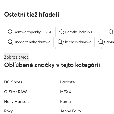
Ostatní tiež hľadali
Dámske topánky HÖGL
Dámske lodičky HÖGL
Hnede tenisky dámske
Skechers dámske
Calvin
Dámske tenisky Reebok
Gant slapky dámske
G
Zobraziť viac
Tamaris lodičky
Karl lagerfeld tenisky dámske
D
Obľúbené značky v tejto kategórii
Hoka tenisky dámske
Hogl lodičky
Steve Madde
DC Shoes
Lacoste
Tenisky lacoste dámske
Dámske tenisky Beverly Hills P
G-Star RAW
MEXX
Helly Hansen
Puma
Roxy
Jenny Fairy