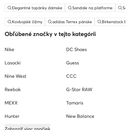
Elegantné topánky dámske
Sandale na platforme
Sem
Kovbojské čižmy
adidas Terrex pánske
Birkenstock Bo
Obľúbené značky v tejto kategórii
Nike
DC Shoes
Lasocki
Guess
Nine West
CCC
Reebok
G-Star RAW
MEXX
Tamaris
Hunter
New Balance
Zobraziť viac značiek