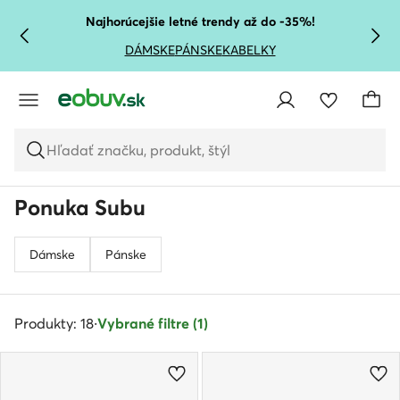
PREJSŤ NA HLAVNÝ OBSAH
PREJSŤ NA VYHĽADÁVANIE
Najhorúcejšie letné trendy až do -35%!
DÁMSKE
PÁNSKE
KABELKY
Hľadať značku, produkt, štýl
Ponuka Subu
Dámske
Pánske
Produkty: 18
·
Vybrané filtre (1)