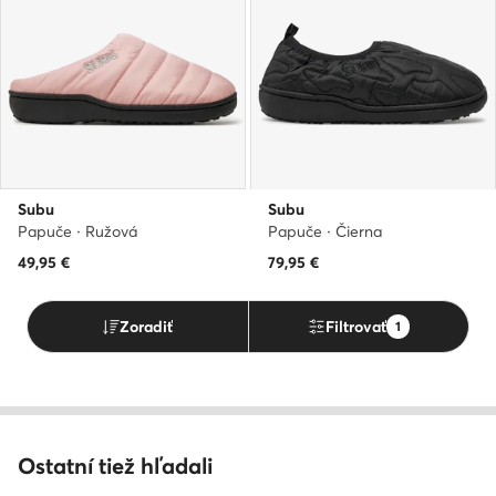
Subu
Subu
Papuče · Ružová
Papuče · Čierna
49,95
€
79,95
€
Zoradiť
Filtrovať
1
Ostatní tiež hľadali