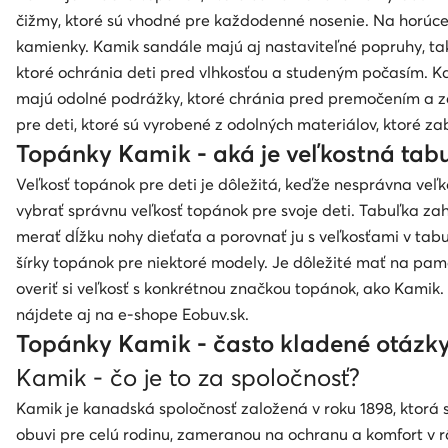
čižmy, ktoré sú vhodné pre každodenné nosenie. Na horúce
kamienky. Kamik sandále majú aj nastaviteľné popruhy, tak
ktoré ochránia deti pred vlhkosťou a studeným počasím. Kam
majú odolné podrážky, ktoré chránia pred premočením a za
pre deti, ktoré sú vyrobené z odolných materiálov, ktoré 
Topánky Kamik - aká je veľkostná tabu
Veľkosť topánok pre deti je dôležitá, keďže nesprávna ve
vybrať správnu veľkosť topánok pre svoje deti. Tabuľka zah
merať dĺžku nohy dieťaťa a porovnať ju s veľkosťami v tab
šírky topánok pre niektoré modely. Je dôležité mať na pamät
overiť si veľkosť s konkrétnou značkou topánok, ako Kamik
nájdete aj na e-shope Eobuv.sk.
Topánky Kamik - často kladené otázk
Kamik - čo je to za spoločnosť?
Kamik je kanadská spoločnosť založená v roku 1898, ktorá s
obuvi pre celú rodinu, zameranou na ochranu a komfort v r