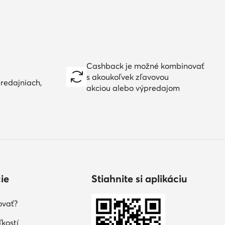
Cashback je možné kombinovať
s akoukoľvek zľavovou
redajniach,
akciou alebo výpredajom
ie
Stiahnite si aplikáciu
ovať?
kostí