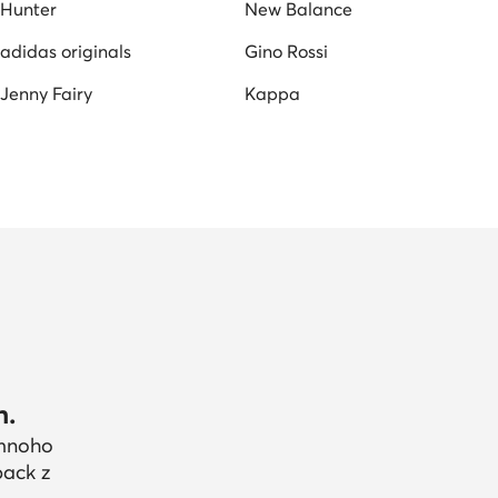
Hunter
New Balance
adidas originals
Gino Rossi
Jenny Fairy
Kappa
h.
 mnoho
back z