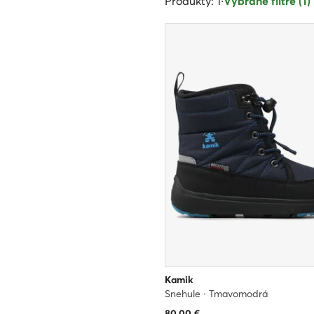
Produkty: 1
·
Vybrané filtre (1)
Kamik
Snehule · Tmavomodrá
80,00
€