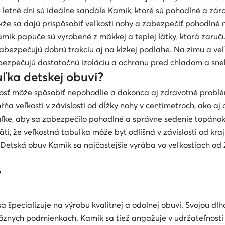
 letné dni sú ideálne sandále Kamik, ktoré sú pohodlné a zár
že sa dajú prispôsobiť veľkosti nohy a zabezpečiť pohodlné 
ik papuče sú vyrobené z mäkkej a teplej látky, ktorá zaručuj
bezpečujú dobrú trakciu aj na klzkej podlahe. Na zimu a veľ
zabezpečujú dostatočnú izoláciu a ochranu pred chladom a sn
ľka detskej obuvi?
ľkosť môže spôsobiť nepohodlie a dokonca aj zdravotné probl
ŕňa veľkosti v závislosti od dĺžky nohy v centimetroch, ako 
uľke, aby sa zabezpečilo pohodlné a správne sedenie topánok.
i, že veľkostná tabuľka môže byť odlišná v závislosti od kraj
. Detská obuv Kamik sa najčastejšie vyrába vo veľkostiach od
y
a špecializuje na výrobu kvalitnej a odolnej obuvi. Svojou dl
ôznych podmienkach. Kamik sa tiež angažuje v udržateľnosti 