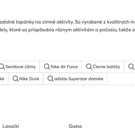
a odolné topánky na zimné aktivity. Sú vyrobené z kvalitných
, ktoré sa prispôsobia rôznym aktivitám a počasiu, takže sú
Semišové čižmy
Nike Air Force
Čierne lodičky
ké
Nike Dunk
adidas Superstar dámske
tock Boston
adidas gazelle dámske
New Balance 480
Balance 327
Skechers Arch fit
Lasocki
Guess