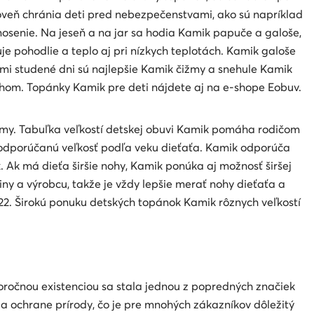
oveň chránia deti pred nebezpečenstvami, ako sú napríklad
nosenie. Na jeseň a na jar sa hodia Kamik papuče a galoše,
e pohodlie a teplo aj pri nízkych teplotách. Kamik galoše
mi studené dni sú najlepšie Kamik čižmy a snehule Kamik
ehom. Topánky Kamik pre deti nájdete aj na e-shope Eobuv.
émy. Tabuľka veľkostí detskej obuvi Kamik pomáha rodičom
aj odporúčanú veľkosť podľa veku dieťaťa. Kamik odporúča
 Ak má dieťa širšie nohy, Kamik ponúka aj možnosť širšej
iny a výrobcu, takže je vždy lepšie merať nohy dieťaťa a
 22. Širokú ponuku detských topánok Kamik rôznych veľkostí
horočnou existenciou sa stala jednou z popredných značiek
a ochrane prírody, čo je pre mnohých zákazníkov dôležitý