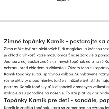
Zimné topánky Kamik - postarajte sa o
Zima môže byť pre niektorých ľudí magickou a krásnou se
je chlad a vlhkosť, ktoré môžu ohroziť naše zdravie a poho
Jednou z najlepších značiek zimných topánok na trhu sú Ka
ochranu pred chladom a vlhkosťou. Okrem toho sú topánky 
Kamik topánky sú tou správnou voľbou. Sú vybavené rôznymi
rôzne aktivity a podmienky, takže si môžete byť istí, že ná
potreby. Kamik topánky sú k dispozícii v mnohých veľkostia
izolácie a sú pohodlné na nosenie. To isté platí aj v prípa
Topánky Kamik pre deti - sandále, pa
Kamik je značka topánok, ktorá sa zameriava na výrobu kv