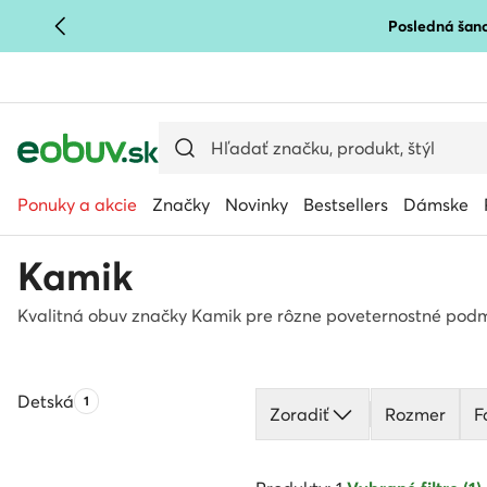
Posledná šanc
PREJSŤ NA HLAVNÝ OBSAH
PREJSŤ NA VYHĽADÁVANIE
Ponuky a akcie
Značky
Novinky
Bestsellers
Dámske
Kamik
Kvalitná obuv značky Kamik pre rôzne poveternostné podm
Detská
Počet produktov:
1
Zoradiť
Rozmer
F