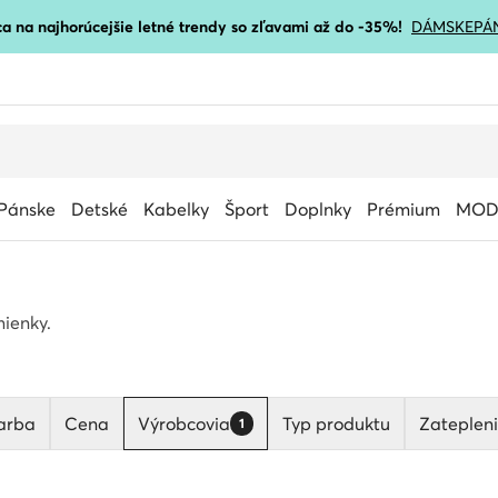
a na najhorúcejšie letné trendy so zľavami až do -35%!
DÁMSKE
PÁ
Pánske
Detské
Kabelky
Šport
Doplnky
Prémium
MOD
ienky.
arba
Cena
Výrobcovia
Typ produktu
Zateplen
1