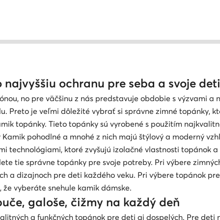
 najvyššiu ochranu pre seba a svoje det
zónou, no pre väčšinu z nás predstavuje obdobie s výzvami 
du. Preto je veľmi dôležité vybrať si správne zimné topánky, 
mik topánky. Tieto topánky sú vyrobené s použitím najkvalit
Kamik pohodlné a mnohé z nich majú štýlový a moderný vzhľa
 technológiami, ktoré zvyšujú izolačné vlastnosti topánok a 
jdete tie správne topánky pre svoje potreby. Pri výbere zimných
ch a dizajnoch pre deti každého veku. Pri výbere topánok pre
de, že vyberáte snehule kamik dámske.
puče, galoše, čižmy na každý deň
alitných a funkčných topánok pre deti aj dospelých. Pre det