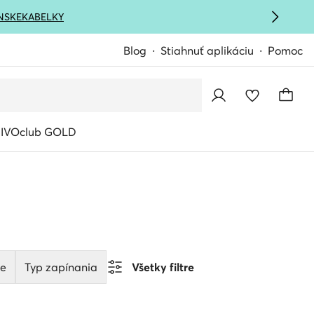
NSKE
KABELKY
Blog
Stiahnuť aplikáciu
Pomoc
IVOclub GOLD
ie
Typ zapínania
Všetky filtre