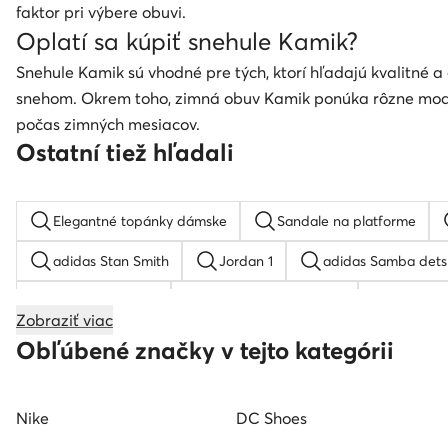
faktor pri výbere obuvi.
Oplatí sa kúpiť snehule Kamik?
Snehule Kamik sú vhodné pre tých, ktorí hľadajú kvalitné 
snehom. Okrem toho, zimná obuv Kamik ponúka rôzne modely
počas zimných mesiacov.
Ostatní tiež hľadali
Elegantné topánky dámske
Sandale na platforme
adidas Stan Smith
Jordan 1
adidas Samba dets
Kovbojské čižmy
adidas Terrex pánske
Birkens
Zobraziť viac
Nike air force pánske
adidas vl court bold
New 
Obľúbené značky v tejto kategórii
Nike
DC Shoes