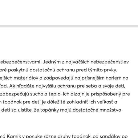
i
a nebezpečenstvami. Jedným z najväčších nebezpečenstiev
ktoré poskytnú dostatočnú ochranu pred týmito prvky.
nejších materiálov a zodpovedajú najprísnejším noriem na
d. Ak hľadáte najvyššiu ochranu pre seba a svoje deti,
zabezpečujú sucho a teplo. Ich dizajn je prispôsobený pre
 topánok pre deti je dôležité zohľadniť ich veľkosť a
 deti sa uistite, že topánky majú dostatočné množstvo
i má Kamik v ponuke rôzne druhy topánok, od sandálov po