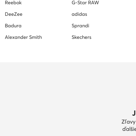
Reebok
G-Star RAW
DeeZee
adidas
Badura
Sprandi
Alexander Smith
Skechers
J
Zľavy
ďalši