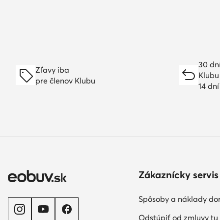
30 dn
Zľavy iba
Klubu
pre členov Klubu
14 dn
Zákaznícky servis
Spôsoby a náklady do
Odstúpiť od zmluvy tu