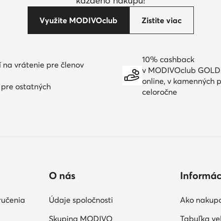
každého nákupu!
Využite MODIVOclub
Zistite viac
10% cashback
í na vrátenie pre členov
v MODIVOclub GOLD
online, v kamenných p
í pre ostatných
celoročne
O nás
Informác
ručenia
Údaje spoločnosti
Ako nakup
Skupina MODIVO
Tabuľka veľ