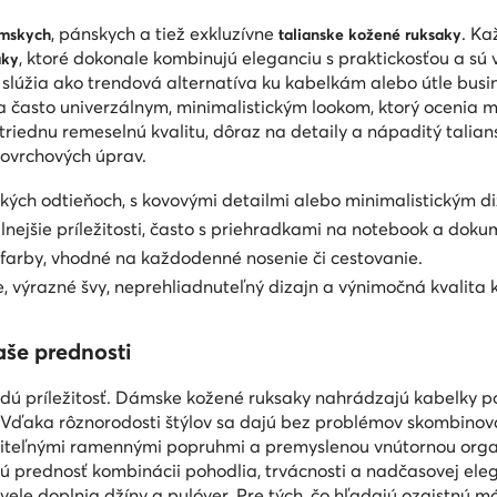
, pánskych a tiež exkluzívne
. Ka
ámskych
talianske kožené ruksaky
, ktoré dokonale kombinujú eleganciu s praktickosťou a sú
aky
 slúžia ako trendová alternatíva ku kabelkám alebo útle busi
často univerzálnym, minimalistickým lookom, ktorý ocenia mi
otriednu remeselnú kvalitu, dôraz na detaily a nápaditý talians
 povrchových úprav.
ckých odtieňoch, s kovovými detailmi alebo minimalistickým d
álnejšie príležitosti, často s priehradkami na notebook a doku
é farby, vhodné na každodenné nosenie či cestovanie.
e, výrazné švy, neprehliadnuteľný dizajn a výnimočná kvalita 
aše prednosti
dú príležitosť. Dámske kožené ruksaky nahrádzajú kabelky po
 Vďaka rôznorodosti štýlov sa dajú bez problémov skombinov
viteľnými ramennými popruhmi a premyslenou vnútornou orga
ú prednosť kombinácii pohodlia, trvácnosti a nadčasovej eleg
kvele doplnia džíny a pulóver. Pre tých, čo hľadajú ozajstnú 