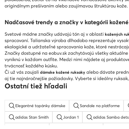
originálnym prešívaním alebo zaujímavou štruktúrou kože.
Nadčasové trendy a značky v kategórii kožené
Svetové módne značky udávajú tón aj v oblasti
kožených ru
spracovaní. Talianska výroba dlhodobo reprezentuje vysok
ekologické a udržateľné spracovania kože, ktoré nestrácajú
Značky dostupné na eobuv.sk zachytávajú všetky aktuálne 
vyniknú v každom outfite. Medzi nimi nájdete aj produktov
trvácnosť každého kúsku.
Či už vás zaujali
alebo dávate prednos
dámske kožené ruksaky
aj tie najnáročnejšie požiadavky. Vyberte si ideálny ruksa
Ostatní tiež hľadali
Elegantné topánky dámske
Sandale na platforme
adidas Stan Smith
Jordan 1
adidas Samba dets
Kovbojské čižmy
adidas Terrex pánske
Birkens