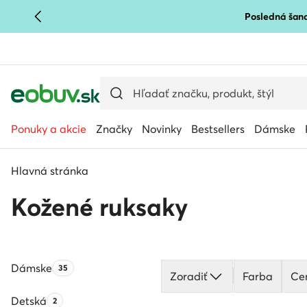
Posledná šanc
PREJSŤ NA HLAVNÝ OBSAH
PREJSŤ NA VYHĽADÁVANIE
Ponuky a akcie
Značky
Novinky
Bestsellers
Dámske
Hlavná stránka
Kožené ruksaky
Dámske
Počet produktov:
35
Zoradiť
Farba
Ce
Detská
Počet produktov:
2