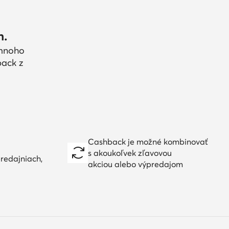
h.
 mnoho
back z
Cashback je možné kombinovať
s akoukoľvek zľavovou
redajniach,
akciou alebo výpredajom