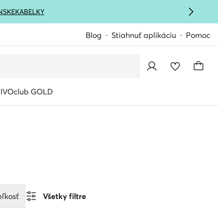
NSKE
KABELKY
Blog
Stiahnuť aplikáciu
Pomoc
IVOclub GOLD
eľkosť
Všetky filtre