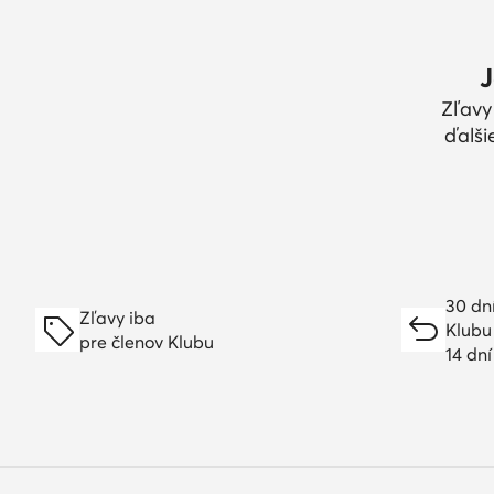
J
Zľavy
ďalši
30 dn
Zľavy iba
Klubu
pre členov Klubu
14 dn