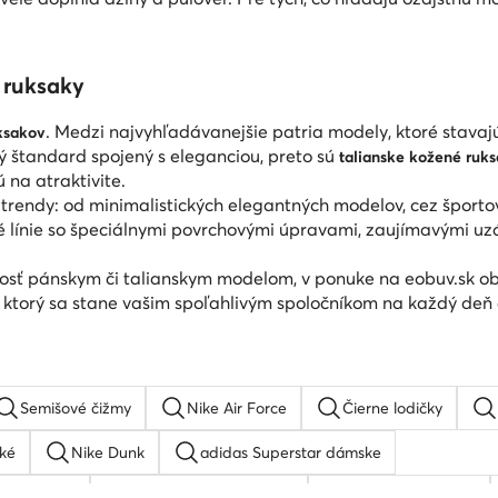
 ruksaky
. Medzi najvyhľadávanejšie patria modely, ktoré stavaj
ksakov
ý štandard spojený s eleganciou, preto sú
talianske kožené ruk
 na atraktivite.
trendy: od minimalistických elegantných modelov, cez športo
é línie so špeciálnymi povrchovými úpravami, zaujímavými uzá
ť pánskym či talianskym modelom, v ponuke na eobuv.sk objaví
k, ktorý sa stane vašim spoľahlivým spoločníkom na každý deň 
Semišové čižmy
Nike Air Force
Čierne lodičky
ké
Nike Dunk
adidas Superstar dámske
tock Boston
adidas gazelle dámske
New Balance 480