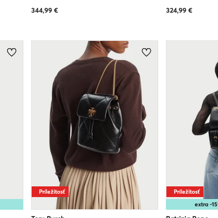
344,99
€
324,99
€
Príležitosť
Príležitosť
extra -