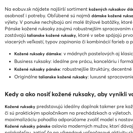
Na eobuv.sk nájdete najširší sortiment
kožených ruksakov d
osobnosť i potreby. Obľúbené sú najmä
dámske kožené ruks
výlety. V ponuke nechýbajú ani malé štýlové batôžky, ktoré
Pánske kožené ruksaky zaujmú robustnejším spracovaním a 
zostávajú
, ktoré v sebe spájajú prv
talianske kožené ruksaky
viacerých veľkostí, typov zapínania či kombinácií farieb a
: v módnych pastelových aj klasi
Kožené ruksaky dámske
Business ruksaky: ideálne pre prácu, kanceláriu i form
: robustnejšie štruktúry, decentn
Kožené ruksaky pánske
Originálne
: luxusné spracovani
talianske kožené ruksaky
Kedy a ako nosiť kožené ruksaky, aby vynikli v
predstavujú ideálny doplnok takmer pre kaž
Kožené ruksaky
či sú praktickým spoločníkom na prechádzkach a výletoch.
maximalizáciu pohodlia odporúčame zvoliť model s nasta
oslovia moderných mužov, ktorí dávaj
Kožené ruksaky pánske
polokošeľou, zatiaľ čo na víkendové voľnočasové aktivity s