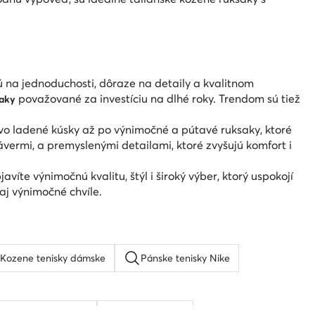
ú na jednoduchosti, dôraze na detaily a kvalitnom
považované za investíciu na dlhé roky. Trendom sú tiež
saky
vo ladené kúsky až po výnimočné a pútavé ruksaky, ktoré
vermi, a premyslenými detailami, ktoré zvyšujú komfort i
te výnimočnú kvalitu, štýl i široký výber, ktorý uspokojí
aj výnimočné chvíle.
Kozene tenisky dámske
Pánske tenisky Nike
Béžové lodičky
Guess tenisky