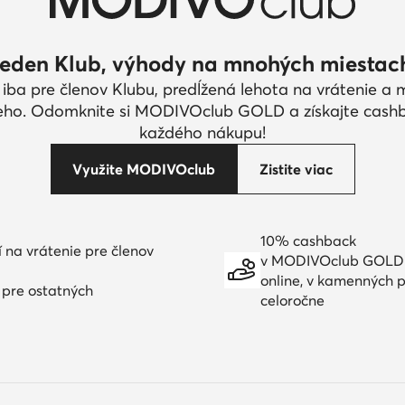
eden Klub, výhody na mnohých miestac
 iba pre členov Klubu, predĺžená lehota na vrátenie a
eho. Odomknite si MODIVOclub GOLD a získajte cash
každého nákupu!
Využite MODIVOclub
Zistite viac
10% cashback
í na vrátenie pre členov
v MODIVOclub GOLD
online, v kamenných p
í pre ostatných
celoročne