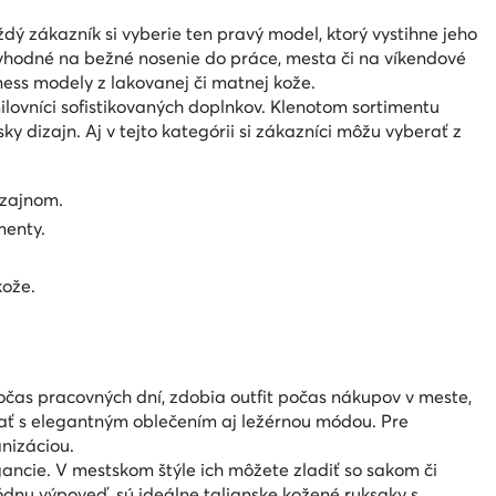
ždý zákazník si vyberie ten pravý model, ktorý vystihne jeho
 vhodné na bežné nosenie do práce, mesta či na víkendové
ness modely z lakovanej či matnej kože.
lovníci sofistikovaných doplnkov. Klenotom sortimentu
ky dizajn. Aj v tejto kategórii si zákazníci môžu vyberať z
izajnom.
menty.
kože.
čas pracovných dní, zdobia outfit počas nákupov v meste,
ať s elegantným oblečením aj ležérnou módou. Pre
nizáciou.
ancie. V mestskom štýle ich môžete zladiť so sakom či
módnu výpoveď, sú ideálne talianske kožené ruksaky s