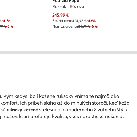
Patrizia Pepe
Ruksak · Béžová
Aktuálna cena
245,99
€
€
-41%
Bežná cena
424,95 €
-42%
99 €
-5%
Najnižšia cena
261,99 €
-6%
nu. Kým kedysi boli kožené ruksaky vnímané najmä ako
omfort. Ich príbeh siaha až do minulých storočí, keď koža
 sú
stelesnením moderného životného štýlu
ruksaky kožené
mužov, ktorí preferujú kvalitu, vkus i praktické riešenia.