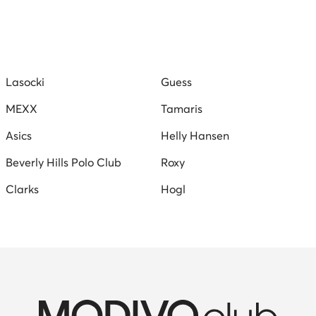
Balance 327
Skechers Arch fit
Lasocki
Guess
MEXX
Tamaris
Asics
Helly Hansen
Beverly Hills Polo Club
Roxy
Clarks
Hogl