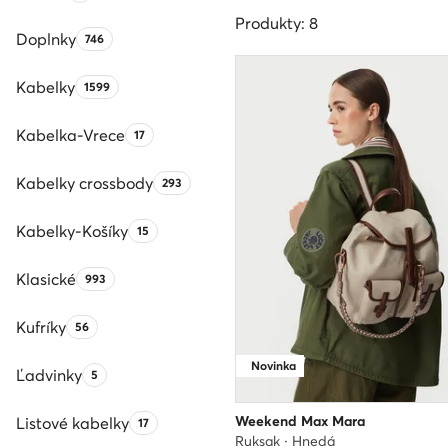
Produkty: 8
Doplnky
Počet produktov:
746
Kabelky
Počet produktov:
1599
Kabelka-Vrece
Počet produktov:
17
Kabelky crossbody
Počet produktov:
293
Kabelky-Košíky
Počet produktov:
15
Klasické
Počet produktov:
993
Kufríky
Počet produktov:
56
Novinka
Ľadvinky
Počet produktov:
5
Weekend Max Mara
Listové kabelky
Počet produktov:
17
Ruksak · Hnedá