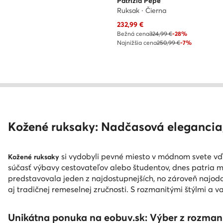
Patrizia Pepe
Ruksak · Čierna
Aktuálna cena
232,99
€
Bežná cena
324,99 €
-28%
Najnižšia cena
250,99 €
-7%
Kožené ruksaky: Nadčasová elegancia,
si vydobyli pevné miesto v módnom svete vďa
Kožené ruksaky
súčasť výbavy cestovateľov alebo študentov, dnes patria m
predstavovala jeden z najdostupnejších, no zároveň najodo
aj tradičnej remeselnej zručnosti. S rozmanitými štýlmi a var
Unikátna ponuka na eobuv.sk: Výber z rozman