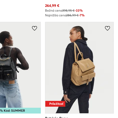
Aktuálna cena
264,99
€
Bežná cena
398,95 €
-33%
Najnižšia cena
286,99 €
-7%
Príležitosť
15% Kód: SUMMER