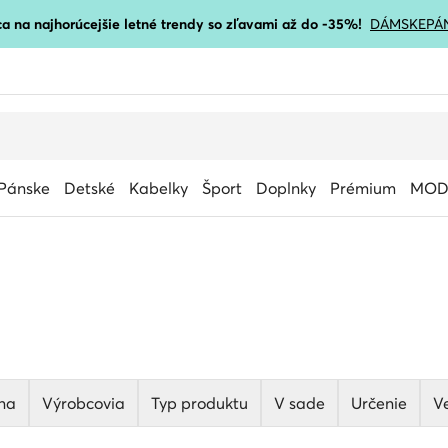
a na najhorúcejšie letné trendy so zľavami až do -35%!
DÁMSKE
PÁ
Pánske
Detské
Kabelky
Šport
Doplnky
Prémium
MOD
na
Výrobcovia
Typ produktu
V sade
Určenie
V