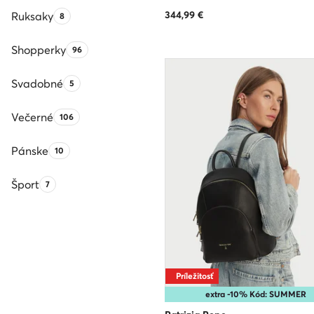
344,99
€
Ruksaky
Počet produktov:
8
Shopperky
Počet produktov:
96
Svadobné
Počet produktov:
5
Večerné
Počet produktov:
106
Pánske
Počet produktov:
10
Šport
Počet produktov:
7
Príležitosť
extra -10% Kód: SUMMER