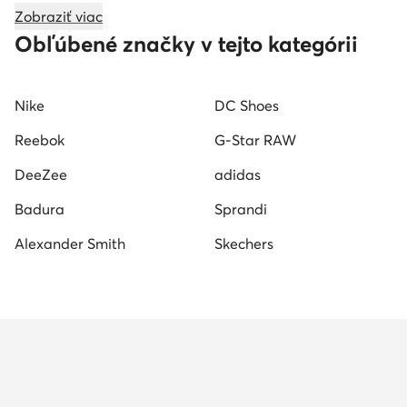
Zobraziť viac
Nike air force pánske
adidas vl court bold
New 
Obľúbené značky v tejto kategórii
Nike
DC Shoes
Reebok
G-Star RAW
DeeZee
adidas
Badura
Sprandi
Alexander Smith
Skechers