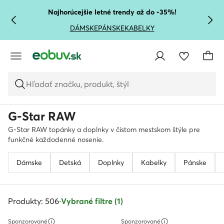
PREJSŤ NA HLAVNÝ OBSAH
PREJSŤ NA VYHĽADÁVANIE
Najhorúcejšie letné trendy až do -35%!
DÁMSKE
PÁNSKE
KABELKY
Hľadať značku, produkt, štýl
G-Star RAW
G-Star RAW topánky a doplnky v čistom mestskom štýle pre
funkčné každodenné nosenie.
Dámske
Detská
Doplnky
Kabelky
Pánske
Produkty: 506
·
Vybrané filtre (1)
Sponzorované
Sponzorované