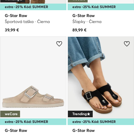
extra -25% Kód: SUMMER
extra -25% Kód: SUMMER
G-Star Raw
G-Star Raw
Športová taška · Čierna
Šľapky · Čierna
39,99
€
89,99
€
weCare
Trending
extra -25% Kód: SUMMER
extra -25% Kód: SUMMER
G-Star Raw
G-Star Raw