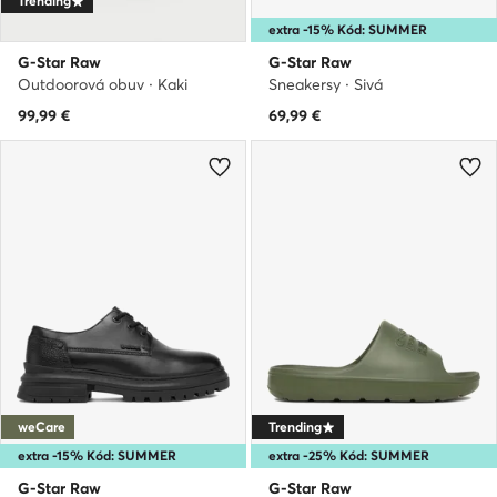
Trending
extra -15% Kód: SUMMER
G-Star Raw
G-Star Raw
Outdoorová obuv · Kaki
Sneakersy · Sivá
99,99
€
69,99
€
weCare
Trending
extra -15% Kód: SUMMER
extra -25% Kód: SUMMER
G-Star Raw
G-Star Raw