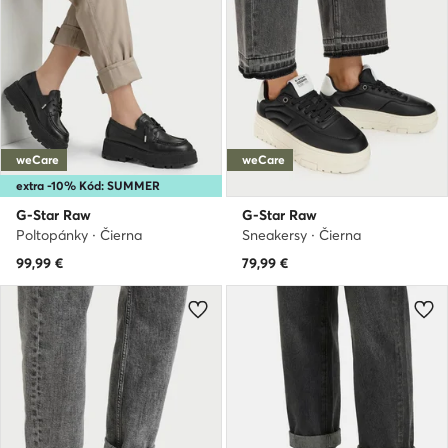
weCare
weCare
extra -10% Kód: SUMMER
G-Star Raw
G-Star Raw
Poltopánky · Čierna
Sneakersy · Čierna
99,99
€
79,99
€