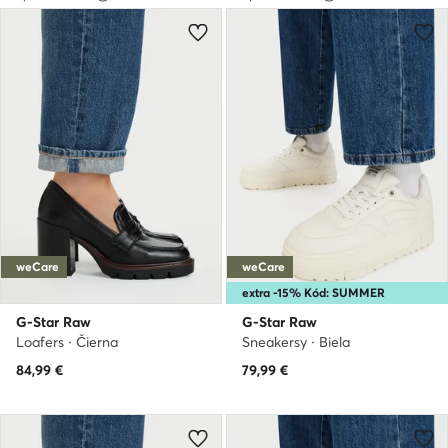
weCare
weCare
extra -15% Kód: SUMMER
G-Star Raw
G-Star Raw
Loafers · Čierna
Sneakersy · Biela
84,99
€
79,99
€