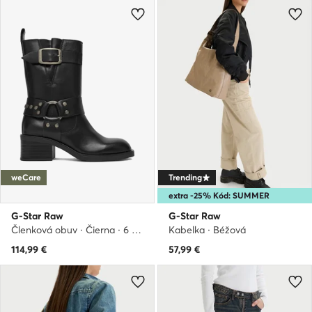
weCare
Trending
extra -25% Kód: SUMMER
G-Star Raw
G-Star Raw
Členková obuv · Čierna · 6 cm
Kabelka · Béžová
114,99
€
57,99
€