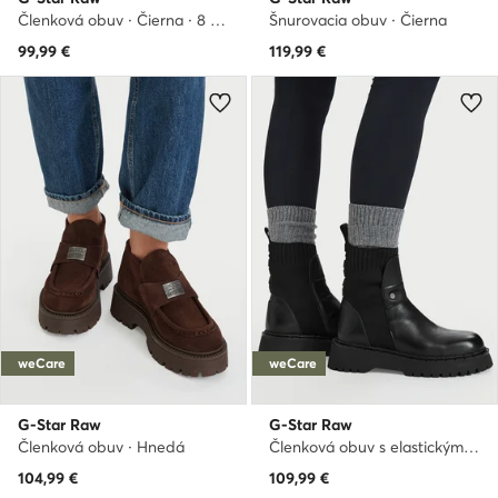
Členková obuv · Čierna · 8 cm
Šnurovacia obuv · Čierna
99,99
€
119,99
€
weCare
weCare
G-Star Raw
G-Star Raw
Členková obuv · Hnedá
Členková obuv s elastickým prvkom · Čierna
104,99
€
109,99
€