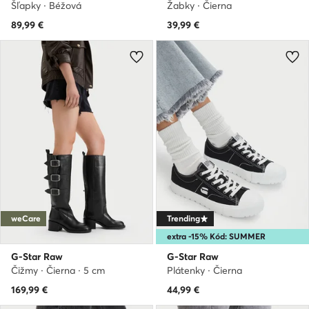
Šľapky · Béžová
Žabky · Čierna
89,99
€
39,99
€
weCare
Trending
extra -15% Kód: SUMMER
G-Star Raw
G-Star Raw
Čižmy · Čierna · 5 cm
Plátenky · Čierna
169,99
€
44,99
€