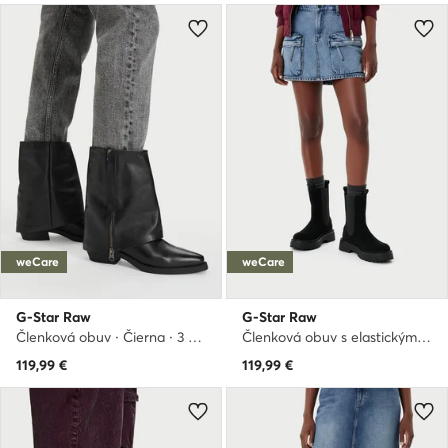
weCare
weCare
G-Star Raw
G-Star Raw
Členková obuv · Čierna · 3 cm
Členková obuv s elastickým prvkom · Čierna
119,99
€
119,99
€