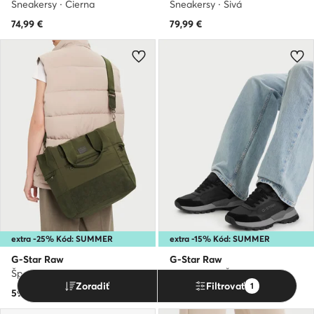
Sneakersy · Čierna
Sneakersy · Sivá
74,99
€
79,99
€
extra -25% Kód: SUMMER
extra -15% Kód: SUMMER
G-Star Raw
G-Star Raw
Športová taška · Kaki
Sneakersy · Čierna
Zoradiť
Filtrovať
1
59,99
€
69,99
€