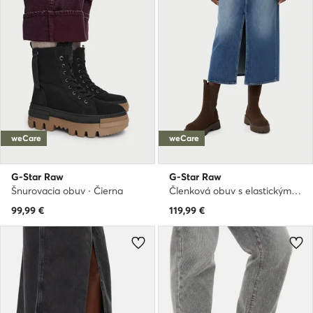
weCare
weCare
G-Star Raw
G-Star Raw
Šnurovacia obuv · Čierna
Členková obuv s elastickým prvkom · Hnedá
99,99
€
119,99
€