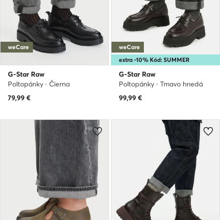
weCare
weCare
extra -10% Kód: SUMMER
G-Star Raw
G-Star Raw
Poltopánky · Čierna
Poltopánky · Tmavo hnedá
79,99
€
99,99
€