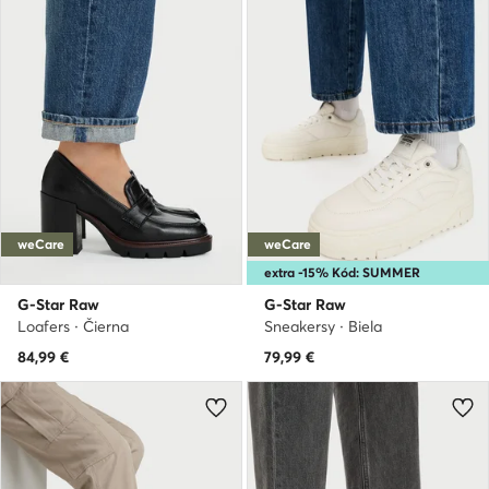
weCare
weCare
extra -15% Kód: SUMMER
G-Star Raw
G-Star Raw
Loafers · Čierna
Sneakersy · Biela
84,99
€
79,99
€