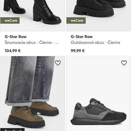
weCare
weCare
G-Star Raw
G-Star Raw
Šnurovacia obuv · Čierna · 9 cm
Outdoorová obuv · Čierna
104,99
€
99,99
€