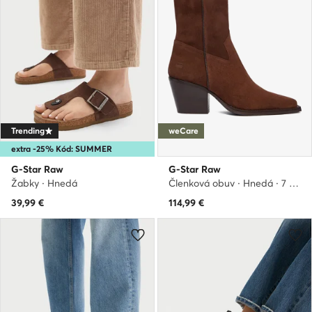
Trending
weCare
extra -25% Kód: SUMMER
G-Star Raw
G-Star Raw
Žabky · Hnedá
Členková obuv · Hnedá · 7 cm
39,99
€
114,99
€