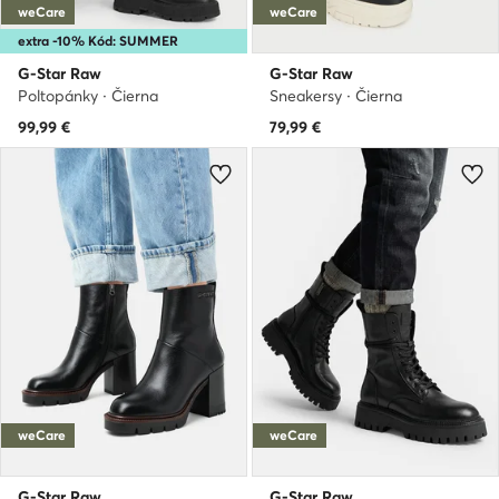
weCare
weCare
extra -10% Kód: SUMMER
G-Star Raw
G-Star Raw
Poltopánky · Čierna
Sneakersy · Čierna
99,99
€
79,99
€
weCare
weCare
G-Star Raw
G-Star Raw