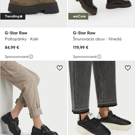
Trending
weCare
G-Star Raw
G-Star Raw
Poltopánky · Kaki
Šnurovacia obuv · Hnedá
84,99
€
119,99
€
Sponzorované
Sponzorované