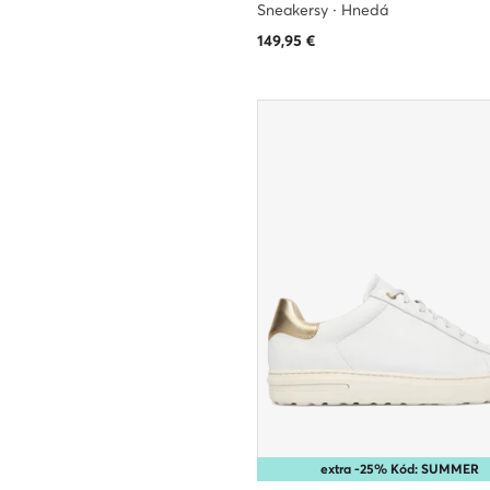
Sneakersy · Hnedá
149,95
€
extra -25% Kód: SUMMER