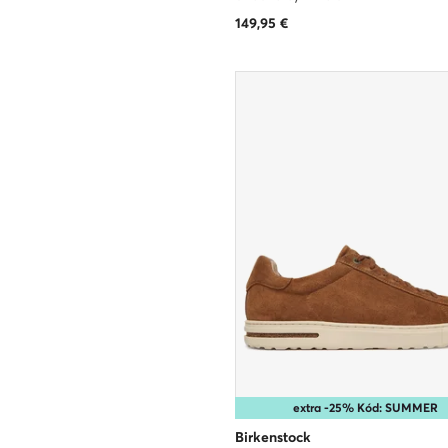
149,95
€
extra -25% Kód: SUMMER
Birkenstock