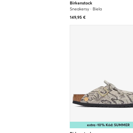
Birkenstock
Sneakersy · Biela
149,95
€
extra -10% Kód: SUMMER