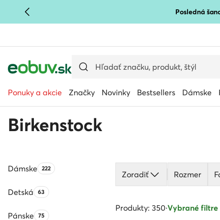
Posledná šanc
PREJSŤ NA HLAVNÝ OBSAH
PREJSŤ NA VYHĽADÁVANIE
Ponuky a akcie
Značky
Novinky
Bestsellers
Dámske
Birkenstock
Dámske
Počet produktov:
222
Zoradiť
Rozmer
F
Detská
Počet produktov:
63
Produkty: 350
·
Vybrané filtre 
Pánske
Počet produktov:
75