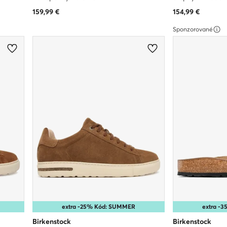
159,99
€
154,99
€
Sponzorované
extra -25% Kód: SUMMER
extra -
Birkenstock
Birkenstock