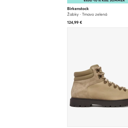
extra -10% Kód: SUMMER
Birkenstock
Žabky · Tmavo zelená
124,99
€