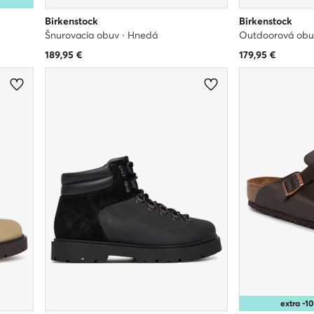
Birkenstock
Birkenstock
Šnurovacia obuv · Hnedá
Outdoorová obuv
189,95
€
179,95
€
extra -