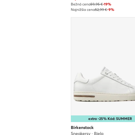
Bežná cena
59,95 €
-19%
Najnižšia cena
52,99 €
-9%
extra -25% Kód: SUMMER
Birkenstock
Sneakersy · Biela