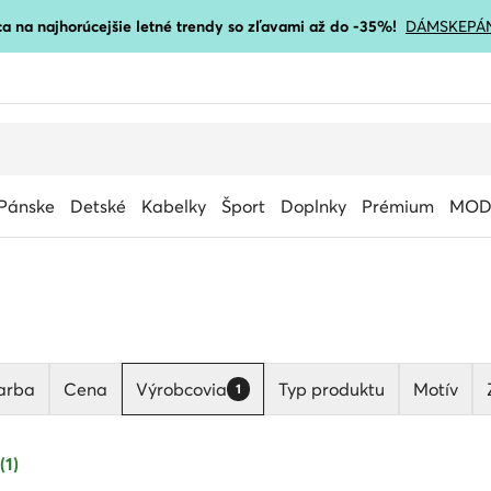
a na najhorúcejšie letné trendy so zľavami až do -35%!
DÁMSKE
PÁ
Pánske
Detské
Kabelky
Šport
Doplnky
Prémium
MOD
arba
Cena
Výrobcovia
Typ produktu
Motív
1
(1)