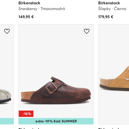
Birkenstock
Birkenstock
Sneakersy · Tmavomodrá
Šľapky · Čierna
149,95
€
179,95
€
-16%
extra -10% Kód: SUMMER