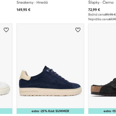
Sneakersy · Hnedá
Šľapky · Čierna
Aktuálna cena
149,95
€
72,99
€
Bežná cena
89,95 €
Najnižšia cena
67,9
extra -25% Kód: SUMMER
extra -