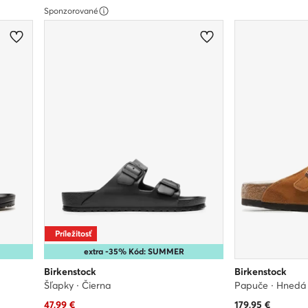
Sponzorované
Príležitosť
extra -35% Kód: SUMMER
Birkenstock
Birkenstock
Šľapky · Čierna
Papuče · Hnedá
Aktuálna cena
47,99
€
179,95
€