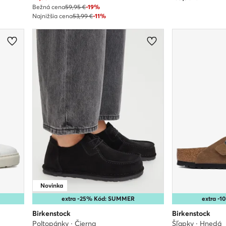
Bežná cena
59,95 €
-19%
Najnižšia cena
53,99 €
-11%
Novinka
extra -25% Kód: SUMMER
extra -
Birkenstock
Birkenstock
Poltopánky · Čierna
Šľapky · Hnedá