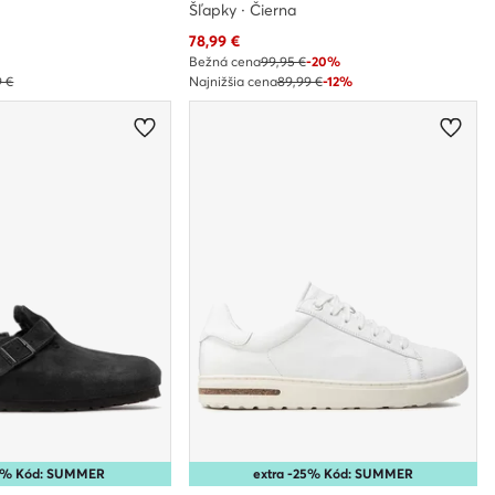
Šľapky · Čierna
Aktuálna cena
78,99
€
Bežná cena
99,95 €
-20%
9 €
Najnižšia cena
89,99 €
-12%
15% Kód: SUMMER
extra -25% Kód: SUMMER