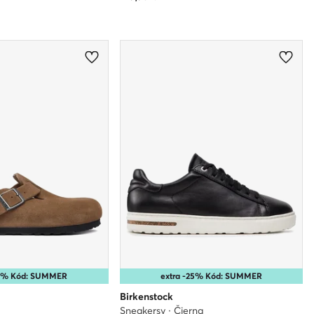
10% Kód: SUMMER
extra -25% Kód: SUMMER
Birkenstock
Sneakersy · Čierna