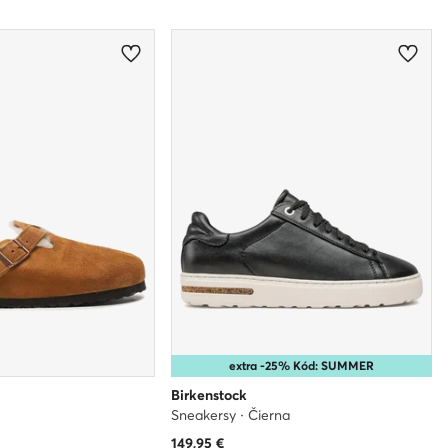
extra -25% Kód: SUMMER
Birkenstock
Sneakersy · Čierna
149,95
€