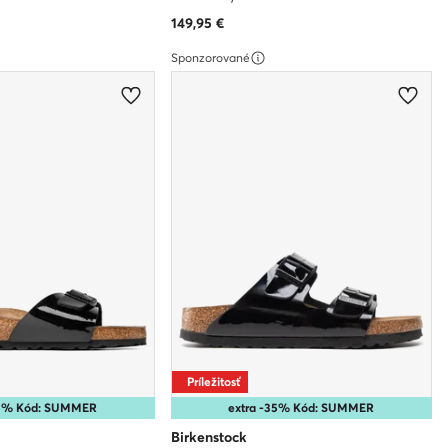
149,95
€
Sponzorované
Príležitosť
35% Kód: SUMMER
extra -35% Kód: SUMMER
Birkenstock