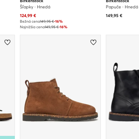
Birkenstock
Birkenstock
Šľapky · Hnedá
Papuče · Hnedá
Aktuálna cena
124,99
€
149,95
€
Bežná cena
149,95 €
-16%
Najnižšia cena
149,95 €
-16%