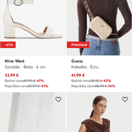
-41%
Príležitosť
Nine West
Guess
Sandále · Biela · 6 cm
Kabelka · Écru
Aktuálna cena
Aktuálna cena
33,99
€
41,99
€
Bežná cena
57,99 €
-41%
Bežná cena
74,95 €
-43%
Najnižšia cena
57,99 €
-41%
Najnižšia cena
48,99 €
-14%