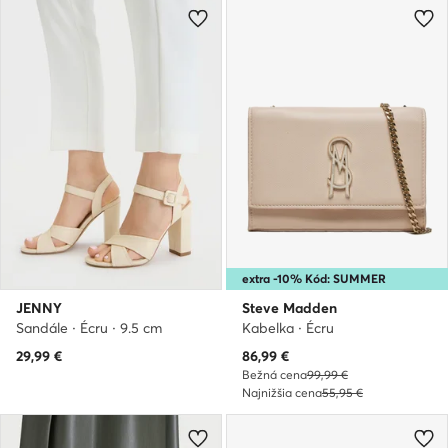
extra -10% Kód: SUMMER
JENNY
Steve Madden
Sandále · Écru · 9.5 cm
Kabelka · Écru
Aktuálna cena
29,99
€
86,99
€
Bežná cena
99,99 €
Najnižšia cena
55,95 €