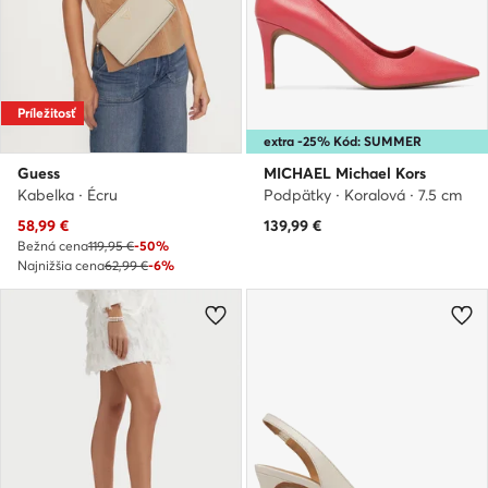
Príležitosť
extra -25% Kód: SUMMER
Guess
MICHAEL Michael Kors
Kabelka · Écru
Podpätky · Koralová · 7.5 cm
Aktuálna cena
58,99
€
139,99
€
Bežná cena
119,95 €
-50%
Najnižšia cena
62,99 €
-6%