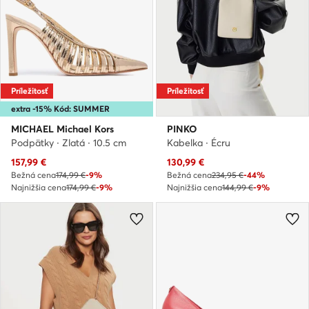
Príležitosť
Príležitosť
extra -15% Kód: SUMMER
MICHAEL Michael Kors
PINKO
Podpätky · Zlatá · 10.5 cm
Kabelka · Écru
Aktuálna cena
Aktuálna cena
157,99
€
130,99
€
Bežná cena
174,99 €
-9%
Bežná cena
234,95 €
-44%
Najnižšia cena
174,99 €
-9%
Najnižšia cena
144,99 €
-9%