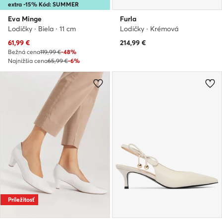
extra -15% Kód: SUMMER
Eva Minge
Furla
Lodičky · Biela · 11 cm
Lodičky · Krémová
Aktuálna cena
61,99
€
214,99
€
Bežná cena
119,99 €
-48%
Najnižšia cena
65,99 €
-6%
Príležitosť