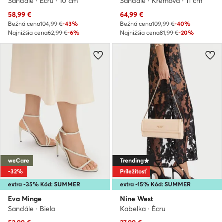
Sandále · Écru · 10 cm
Sandále · Krémová · 11 cm
Aktuálna cena
Aktuálna cena
58,99
€
64,99
€
Bežná cena
104,99 €
-43%
Bežná cena
109,99 €
-40%
Najnižšia cena
62,99 €
-6%
Najnižšia cena
81,99 €
-20%
weCare
Trending
-32%
Príležitosť
extra -35% Kód: SUMMER
extra -15% Kód: SUMMER
Eva Minge
Nine West
Sandále · Biela
Kabelka · Écru
Aktuálna cena
Aktuálna cena