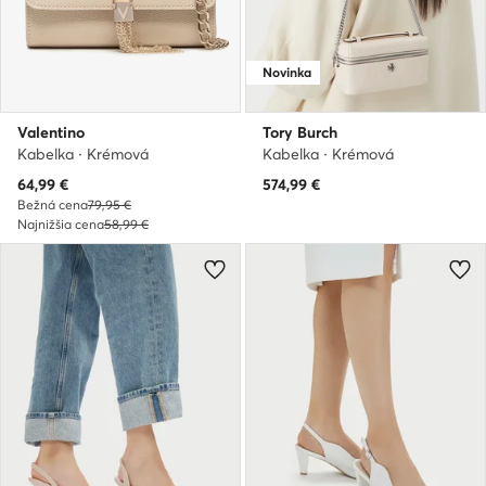
Novinka
Valentino
Tory Burch
Kabelka · Krémová
Kabelka · Krémová
Aktuálna cena
64,99
€
574,99
€
Bežná cena
79,95 €
Najnižšia cena
58,99 €