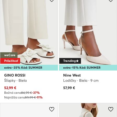
weCare
Príležitosť
Trending
extra -35% Kód: SUMMER
extra -15% Kód: SUMMER
GINO ROSSI
Nine West
Šľapky · Biela
Lodičky · Biela · 9 cm
Aktuálna cena
52,99
€
57,99
€
Bežná cena
84,99 €
-37%
Najnižšia cena
59,99 €
-11%