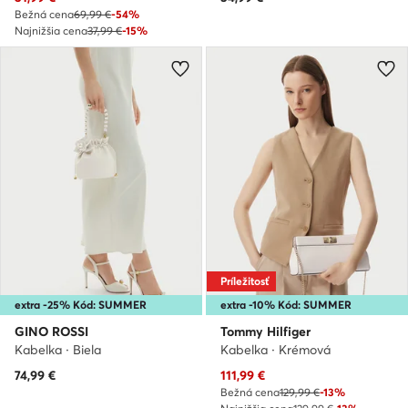
Bežná cena
69,99 €
-54%
Najnižšia cena
37,99 €
-15%
Príležitosť
extra -25% Kód: SUMMER
extra -10% Kód: SUMMER
GINO ROSSI
Tommy Hilfiger
Kabelka · Biela
Kabelka · Krémová
Aktuálna cena
74,99
€
111,99
€
Bežná cena
129,99 €
-13%