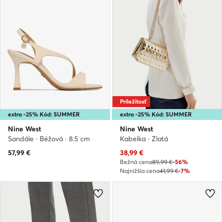
Príležitosť
extra -25% Kód: SUMMER
extra -25% Kód: SUMMER
Nine West
Nine West
Sandále · Béžová · 8.5 cm
Kabelka · Zlatá
Aktuálna cena
57,99
€
38,99
€
Bežná cena
89,99 €
-56%
Najnižšia cena
41,99 €
-7%