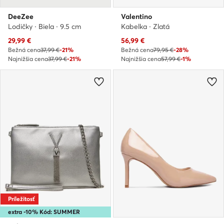
DeeZee
Valentino
Lodičky · Biela · 9.5 cm
Kabelka · Zlatá
Aktuálna cena
Aktuálna cena
29,99
€
56,99
€
Bežná cena
37,99 €
-21%
Bežná cena
79,95 €
-28%
Najnižšia cena
37,99 €
-21%
Najnižšia cena
57,99 €
-1%
Príležitosť
extra -10% Kód: SUMMER