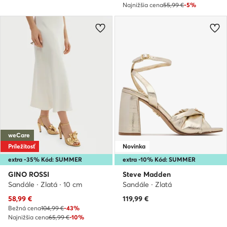
Najnižšia cena
55,99 €
-5%
weCare
Príležitosť
Novinka
extra -35% Kód: SUMMER
extra -10% Kód: SUMMER
GINO ROSSI
Steve Madden
Sandále · Zlatá · 10 cm
Sandále · Zlatá
Aktuálna cena
58,99
€
119,99
€
Bežná cena
104,99 €
-43%
Najnižšia cena
65,99 €
-10%