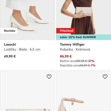
Novinka
Príležitosť
extra -25% Kód: SUMMER
Lasocki
Tommy Hilfiger
Lodičky · Biela · 6.5 cm
Kabelka · Krémová
Aktuálna cena
49,99
€
86,99
€
Bežná cena
139,95 €
-37%
Najnižšia cena
93,99 €
-7%