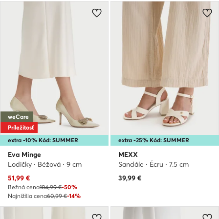
weCare
Príležitosť
extra -10% Kód: SUMMER
extra -25% Kód: SUMMER
Eva Minge
MEXX
Lodičky · Béžová · 9 cm
Sandále · Écru · 7.5 cm
Aktuálna cena
51,99
€
39,99
€
Bežná cena
104,99 €
-50%
Najnižšia cena
60,99 €
-14%