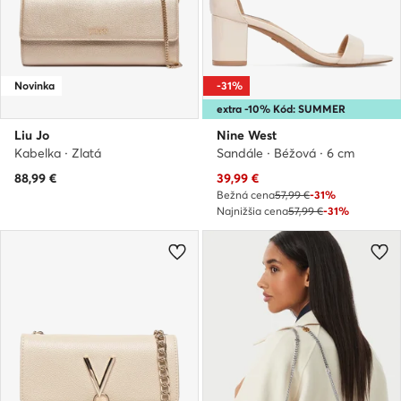
Novinka
-31%
extra -10% Kód: SUMMER
Liu Jo
Nine West
Kabelka · Zlatá
Sandále · Béžová · 6 cm
Aktuálna cena
88,99
€
39,99
€
Bežná cena
57,99 €
-31%
Najnižšia cena
57,99 €
-31%