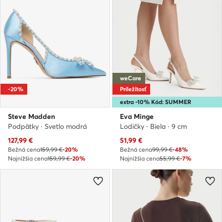
weCare
-20%
Príležitosť
extra -10% Kód: SUMMER
Steve Madden
Eva Minge
Podpätky · Svetlo modrá
Lodičky · Biela · 9 cm
Aktuálna cena
Aktuálna cena
127,99
€
51,99
€
Bežná cena
159,99 €
-20%
Bežná cena
99,99 €
-48%
Najnižšia cena
159,99 €
-20%
Najnižšia cena
55,99 €
-7%