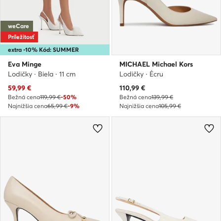
weCare
Príležitosť
extra -10% Kód: SUMMER
Eva Minge
MICHAEL Michael Kors
Lodičky · Biela · 11 cm
Lodičky · Écru
Aktuálna cena
Aktuálna cena
59,99
€
110,99
€
Bežná cena
119,99 €
-50%
Bežná cena
139,99 €
Najnižšia cena
65,99 €
-9%
Najnižšia cena
105,99 €