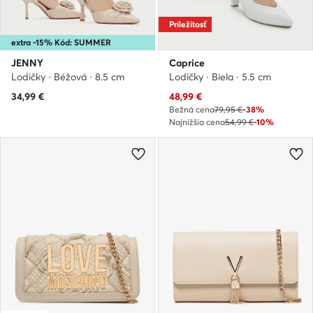
Príležitosť
extra -15% Kód: SUMMER
JENNY
Caprice
Lodičky · Béžová · 8.5 cm
Lodičky · Biela · 5.5 cm
Aktuálna cena
34,99
€
48,99
€
Bežná cena
79,95 €
-38%
Najnižšia cena
54,99 €
-10%