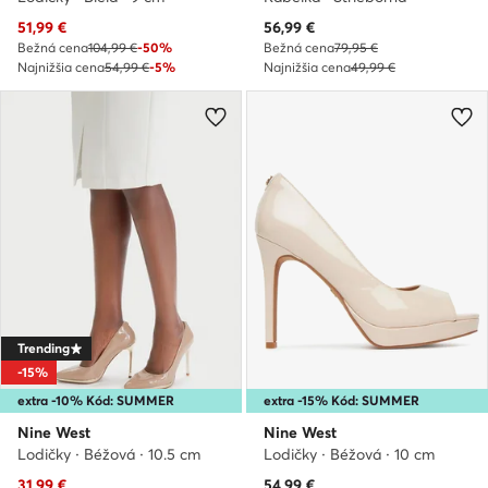
Aktuálna cena
Aktuálna cena
51,99
€
56,99
€
Bežná cena
104,99 €
-50%
Bežná cena
79,95 €
Najnižšia cena
54,99 €
-5%
Najnižšia cena
49,99 €
Trending
-15%
extra -10% Kód: SUMMER
extra -15% Kód: SUMMER
Nine West
Nine West
Lodičky · Béžová · 10.5 cm
Lodičky · Béžová · 10 cm
Aktuálna cena
31,99
€
54,99
€