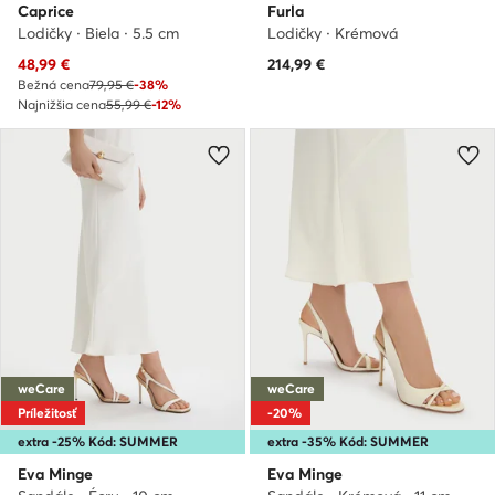
Caprice
Furla
Lodičky · Biela · 5.5 cm
Lodičky · Krémová
Aktuálna cena
48,99
€
214,99
€
Bežná cena
79,95 €
-38%
Najnižšia cena
55,99 €
-12%
weCare
weCare
Príležitosť
-20%
extra -25% Kód: SUMMER
extra -35% Kód: SUMMER
Eva Minge
Eva Minge