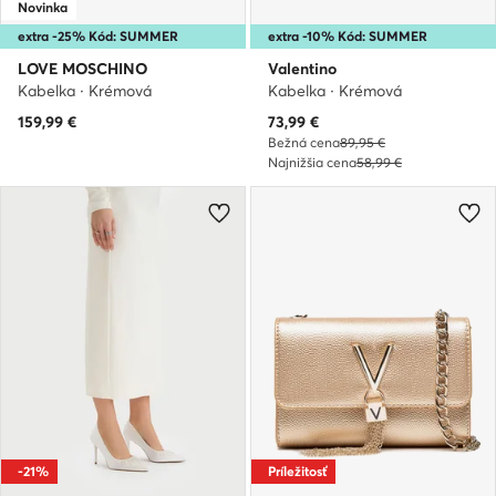
Novinka
extra -25% Kód: SUMMER
extra -10% Kód: SUMMER
LOVE MOSCHINO
Valentino
Kabelka · Krémová
Kabelka · Krémová
Aktuálna cena
159,99
€
73,99
€
Bežná cena
89,95 €
Najnižšia cena
58,99 €
-21%
Príležitosť