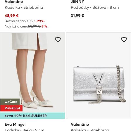
Valentino
JENNY
Kabelka · Strieborná
Podpätky · Béžová · 8 cm
Aktuálna cena
48,99
€
31,99
€
Bežná cena
69,95 €
-29%
Najnižšia cena
50,99 €
-3%
weCare
Príležitosť
extra -10% Kód: SUMMER
Eva Minge
Valentino
Lodičky · Biela · 9 cm
Kabelka · Strieborná