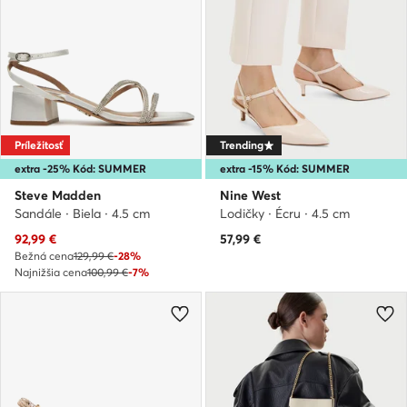
Príležitosť
Trending
extra -25% Kód: SUMMER
extra -15% Kód: SUMMER
Steve Madden
Nine West
Sandále · Biela · 4.5 cm
Lodičky · Écru · 4.5 cm
Aktuálna cena
92,99
€
57,99
€
Bežná cena
129,99 €
-28%
Najnižšia cena
100,99 €
-7%