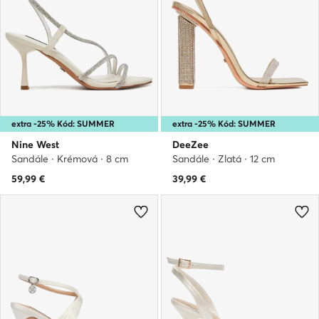
extra -25% Kód: SUMMER
extra -25% Kód: SUMMER
Nine West
DeeZee
Sandále · Krémová · 8 cm
Sandále · Zlatá · 12 cm
59,99
€
39,99
€