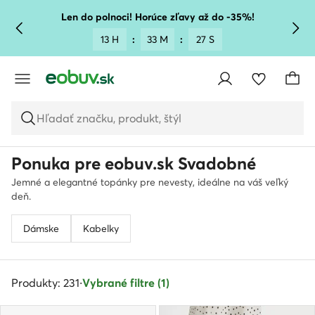
PREJSŤ NA HLAVNÝ OBSAH
PREJSŤ NA VYHĽADÁVANIE
Len do polnoci! Horúce zľavy až do -35%!
13 H
:
33 M
:
25 S
Hľadať značku, produkt, štýl
Ponuka pre eobuv.sk Svadobné
Jemné a elegantné topánky pre nevesty, ideálne na váš veľký
deň.
Dámske
Kabelky
Produkty: 231
·
Vybrané filtre (1)