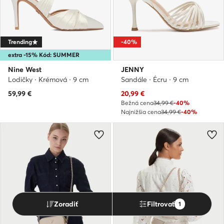
Trending
-40%
extra -15% Kód: SUMMER
Nine West
JENNY
Lodičky · Krémová · 9 cm
Sandále · Écru · 9 cm
Aktuálna cena
59,99
€
20,99
€
Bežná cena
34,99 €
-40%
Najnižšia cena
34,99 €
-40%
Zoradiť
Filtrovať
1