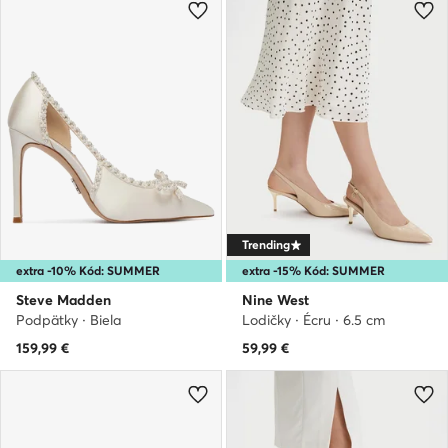
Trending
extra -10% Kód: SUMMER
extra -15% Kód: SUMMER
Steve Madden
Nine West
Podpätky · Biela
Lodičky · Écru · 6.5 cm
159,99
€
59,99
€