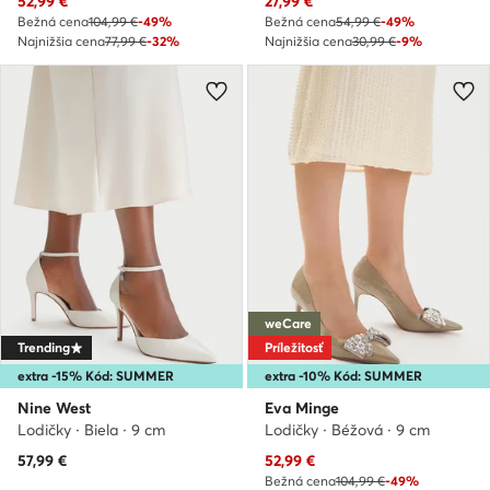
52,99
€
27,99
€
Bežná cena
104,99 €
-49%
Bežná cena
54,99 €
-49%
Najnižšia cena
77,99 €
-32%
Najnižšia cena
30,99 €
-9%
weCare
Trending
Príležitosť
extra -15% Kód: SUMMER
extra -10% Kód: SUMMER
Nine West
Eva Minge
Lodičky · Biela · 9 cm
Lodičky · Béžová · 9 cm
Aktuálna cena
57,99
€
52,99
€
Bežná cena
104,99 €
-49%