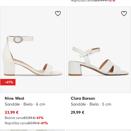
Najnižšia cena
129,99 €
-13%
-41%
Nine West
Clara Barson
Sandále · Biela · 6 cm
Sandále · Biela · 5 cm
Aktuálna cena
33,99
€
29,99
€
Bežná cena
57,99 €
-41%
Najnižšia cena
57,99 €
-41%