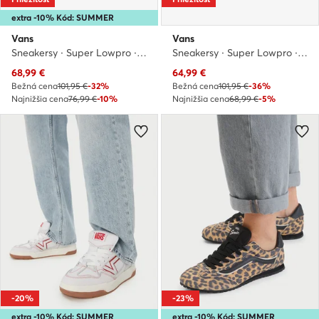
extra -10% Kód: SUMMER
Vans
Vans
Sneakersy · Super Lowpro · Krémová
Sneakersy · Super Lowpro · Tmavo zelená
Aktuálna cena
Aktuálna cena
68,99
€
64,99
€
Bežná cena
101,95 €
-32%
Bežná cena
101,95 €
-36%
Najnižšia cena
76,99 €
-10%
Najnižšia cena
68,99 €
-5%
-20%
-23%
extra -10% Kód: SUMMER
extra -10% Kód: SUMMER