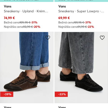
Vans
Vans
Sneakersy · Upland · Krémová
Sneakersy · Super Lowpro · Hnedá
Aktuálna cena
Aktuálna cena
74,99
€
69,99
€
Bežná cena
109,95 €
-31%
Bežná cena
101,95 €
-31%
Najnižšia cena
93,99 €
-20%
Najnižšia cena
91,99 €
-23%
-39%
-33%
Vans
Vans