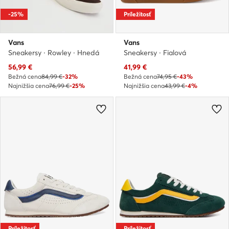
-25%
Príležitosť
Vans
Vans
Sneakersy · Rowley · Hnedá
Sneakersy · Fialová
Aktuálna cena
Aktuálna cena
56,99
€
41,99
€
Bežná cena
84,99 €
-32%
Bežná cena
74,95 €
-43%
Najnižšia cena
76,99 €
-25%
Najnižšia cena
43,99 €
-4%
Príležitosť
Príležitosť