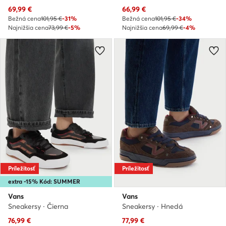
Aktuálna cena
Aktuálna cena
69,99
€
66,99
€
Bežná cena
101,95 €
-31%
Bežná cena
101,95 €
-34%
Najnižšia cena
73,99 €
-5%
Najnižšia cena
69,99 €
-4%
Príležitosť
Príležitosť
extra -15% Kód: SUMMER
Vans
Vans
Sneakersy · Čierna
Sneakersy · Hnedá
Aktuálna cena
Aktuálna cena
76,99
€
77,99
€