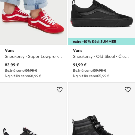
extra -10% Kód: SUMMER
Vans
Vans
Sneakersy · Super Lowpro · Červená
Sneakersy · Old Skool · Čierna
Aktuálna cena
Aktuálna cena
83,99
€
91,99
€
Bežná cena
101,95 €
Bežná cena
109,95 €
Najnižšia cena
68,99 €
Najnižšia cena
65,99 €