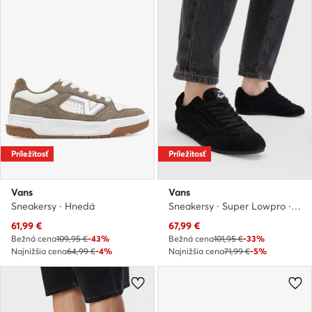
Príležitosť
Príležitosť
Vans
Vans
Sneakersy · Hnedá
Sneakersy · Super Lowpro · Čierna
Aktuálna cena
Aktuálna cena
61,99
€
67,99
€
Bežná cena
109,95 €
-43%
Bežná cena
101,95 €
-33%
Najnižšia cena
64,99 €
-4%
Najnižšia cena
71,99 €
-5%