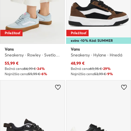
Príležitosť
Príležitosť
extra -10% Kód: SUMMER
Vans
Vans
Sneakersy · Rowley · Svetlo modrá
Sneakersy · Hylane · Hnedá
Aktuálna cena
Aktuálna cena
55,99
€
48,99
€
Bežná cena
84,99 €
-34%
Bežná cena
69,95 €
-29%
Najnižšia cena
59,99 €
-6%
Najnižšia cena
53,99 €
-9%