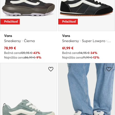
Príležitosť
Príležitosť
Vans
Vans
Sneakersy · Čierna
Sneakersy · Super Lowpro · Čierna
Aktuálna cena
Aktuálna cena
78,99
€
61,99
€
Bežná cena
139,95 €
-43%
Bežná cena
94,95 €
-34%
Najnižšia cena
86,99 €
-9%
Najnižšia cena
71,99 €
-13%