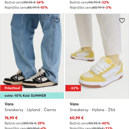
Bežná cena
101,95 €
-24%
Bežná cena
114,99 €
-32%
Najnižšia cena
85,99 €
-10%
Najnižšia cena
80,99 €
-3%
Príležitosť
-33%
extra -10% Kód: SUMMER
Vans
Vans
Sneakersy · Upland · Čierna
Sneakersy · Hylane · Žltá
Aktuálna cena
Aktuálna cena
76,99
€
60,99
€
Bežná cena
109,95 €
-29%
Bežná cena
101,95 €
-40%
Najnižšia cena
80,99 €
-4%
Najnižšia cena
91,99 €
-33%