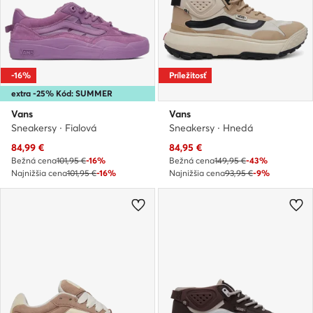
-16%
Príležitosť
extra -25% Kód: SUMMER
Vans
Vans
Sneakersy · Fialová
Sneakersy · Hnedá
Aktuálna cena
Aktuálna cena
84,99
€
84,95
€
Bežná cena
101,95 €
-16%
Bežná cena
149,95 €
-43%
Najnižšia cena
101,95 €
-16%
Najnižšia cena
93,95 €
-9%