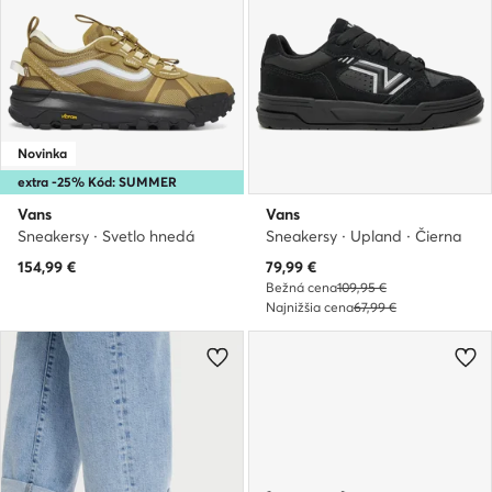
Novinka
extra -25% Kód: SUMMER
Vans
Vans
Sneakersy · Svetlo hnedá
Sneakersy · Upland · Čierna
Aktuálna cena
154,99
€
79,99
€
Bežná cena
109,95 €
Najnižšia cena
67,99 €