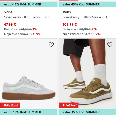
extra -15% Kód: SUMMER
extra -15% Kód: SUMMER
Vans
Vans
Sneakersy · Knu Skool · Farebná
Sneakersy · UltraRange · Hnedá
Aktuálna cena
Aktuálna cena
67,99
€
103,99
€
Bežná cena
74,99 €
-9%
Bežná cena
114,99 €
-9%
Najnižšia cena
74,99 €
-9%
Najnižšia cena
114,99 €
-9%
Príležitosť
Príležitosť
extra -15% Kód: SUMMER
extra -15% Kód: SUMMER