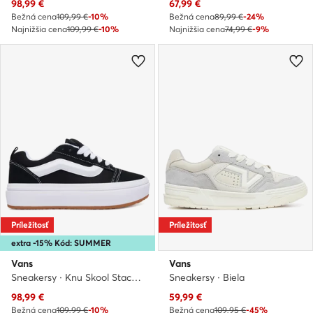
Aktuálna cena
Aktuálna cena
98,99
€
67,99
€
Bežná cena
109,99 €
-10%
Bežná cena
89,99 €
-24%
Najnižšia cena
109,99 €
-10%
Najnižšia cena
74,99 €
-9%
Príležitosť
Príležitosť
extra -15% Kód: SUMMER
Vans
Vans
Sneakersy · Knu Skool Stack · Čierna
Sneakersy · Biela
Aktuálna cena
Aktuálna cena
98,99
€
59,99
€
Bežná cena
109,99 €
-10%
Bežná cena
109,95 €
-45%