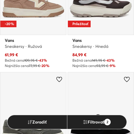
-20%
Príležitosť
Vans
Vans
Sneakersy · Ružová
Sneakersy · Hnedá
Aktuálna cena
Aktuálna cena
61,99
€
84,99
€
Bežná cena
109,95 €
-43%
Bežná cena
149,95 €
-43%
Najnižšia cena
77,99 €
-20%
Najnižšia cena
93,99 €
-9%
Zoradiť
Filtrovať
2