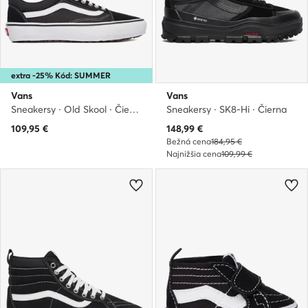
extra -25% Kód: SUMMER
Vans
Vans
Sneakersy · Old Skool · Čierna
Sneakersy · SK8-Hi · Čierna
Aktuálna cena
109,95
€
148,99
€
Bežná cena
184,95 €
Najnižšia cena
109,99 €