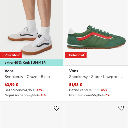
Príležitosť
Príležitosť
extra -10% Kód: SUMMER
Vans
Vans
Sneakersy · Cruze · Biela
Sneakersy · Super Lowpro · Zelená
Aktuálna cena
Aktuálna cena
63,99
€
51,95
€
Bežná cena
94,95 €
-32%
Bežná cena
94,95 €
-45%
Najnižšia cena
66,99 €
-4%
Najnižšia cena
55,95 €
-7%