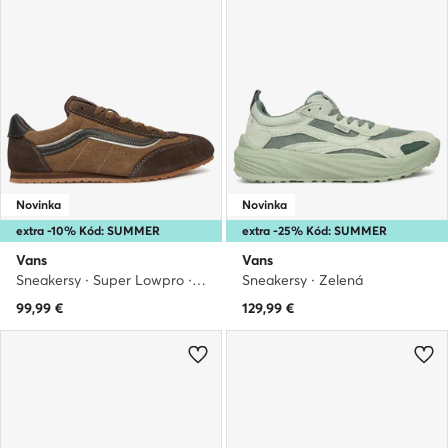
Novinka
Novinka
extra -10% Kód: SUMMER
extra -25% Kód: SUMMER
Vans
Vans
Sneakersy · Super Lowpro · Hnedá
Sneakersy · Zelená
99,99
€
129,99
€