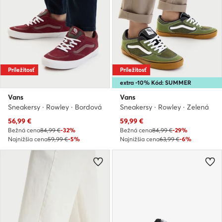
Príležitosť
Príležitosť
extra -10% Kód: SUMMER
Vans
Vans
Sneakersy · Rowley · Bordová
Sneakersy · Rowley · Zelená
Aktuálna cena
Aktuálna cena
56,99
€
59,99
€
Bežná cena
84,99 €
-32%
Bežná cena
84,99 €
-29%
Najnižšia cena
59,99 €
-5%
Najnižšia cena
63,99 €
-6%