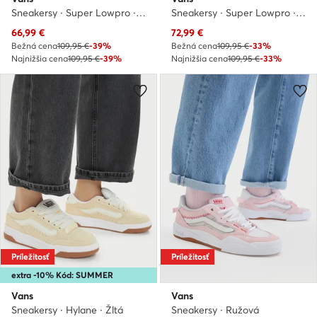
Sneakersy · Super Lowpro · Hnedá
Sneakersy · Super Lowpro · Čierna
Aktuálna cena
Aktuálna cena
66,99
€
72,99
€
Bežná cena
109,95 €
-39%
Bežná cena
109,95 €
-33%
Najnižšia cena
109,95 €
-39%
Najnižšia cena
109,95 €
-33%
Príležitosť
Príležitosť
extra -10% Kód: SUMMER
Vans
Vans
Sneakersy · Hylane · Žltá
Sneakersy · Ružová