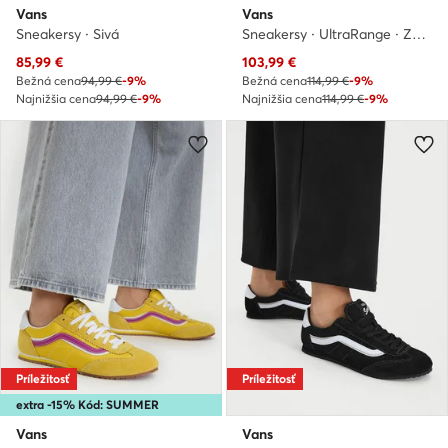
Vans
Vans
Sneakersy · Sivá
Sneakersy · UltraRange · Zelená
Aktuálna cena
Aktuálna cena
85,99
€
103,99
€
Bežná cena
94,99 €
-9%
Bežná cena
114,99 €
-9%
Najnižšia cena
94,99 €
-9%
Najnižšia cena
114,99 €
-9%
Príležitosť
Príležitosť
extra -15% Kód: SUMMER
Vans
Vans