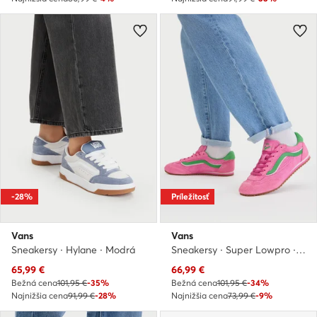
-28%
Príležitosť
Vans
Vans
Sneakersy · Hylane · Modrá
Sneakersy · Super Lowpro · Ružová
Aktuálna cena
Aktuálna cena
65,99
€
66,99
€
Bežná cena
101,95 €
-35%
Bežná cena
101,95 €
-34%
Najnižšia cena
91,99 €
-28%
Najnižšia cena
73,99 €
-9%