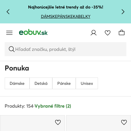
PREJSŤ NA HLAVNÝ OBSAH
PREJSŤ NA VYHĽADÁVANIE
Najhorúcejšie letné trendy až do -35%!
DÁMSKE
PÁNSKE
KABELKY
Hľadať značku, produkt, štýl
Ponuka
Dámske
Detská
Pánske
Unisex
Produkty: 154
·
Vybrané filtre (2)