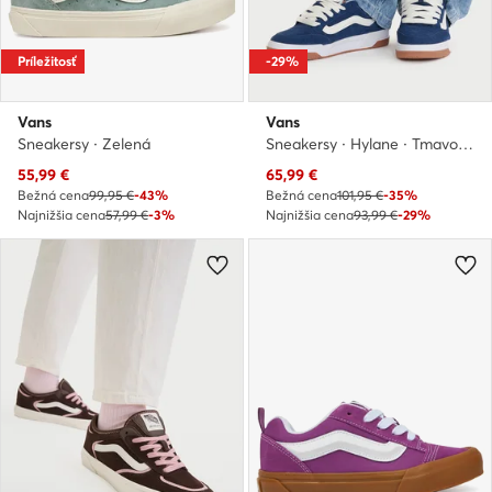
Príležitosť
-29%
Vans
Vans
Sneakersy · Zelená
Sneakersy · Hylane · Tmavomodrá
Aktuálna cena
Aktuálna cena
55,99
€
65,99
€
Bežná cena
99,95 €
-43%
Bežná cena
101,95 €
-35%
Najnižšia cena
57,99 €
-3%
Najnižšia cena
93,99 €
-29%