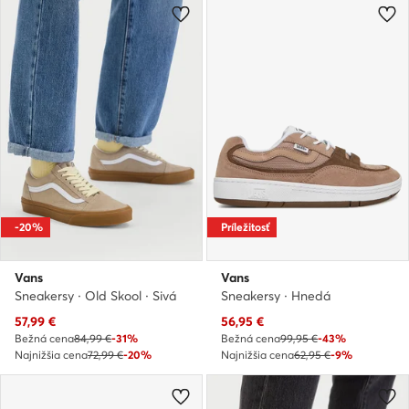
-20%
Príležitosť
Vans
Vans
Sneakersy · Old Skool · Sivá
Sneakersy · Hnedá
Aktuálna cena
Aktuálna cena
57,99
€
56,95
€
Bežná cena
84,99 €
-31%
Bežná cena
99,95 €
-43%
Najnižšia cena
72,99 €
-20%
Najnižšia cena
62,95 €
-9%