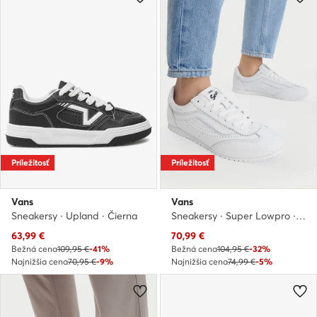
Príležitosť
Príležitosť
Vans
Vans
Sneakersy · Upland · Čierna
Sneakersy · Super Lowpro · Biela
Aktuálna cena
Aktuálna cena
63,99
€
70,99
€
Bežná cena
109,95 €
-41%
Bežná cena
104,95 €
-32%
Najnižšia cena
70,95 €
-9%
Najnižšia cena
74,99 €
-5%