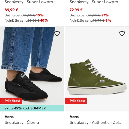
Sneakersy · Super Lowpro · Žltá
Sneakersy · Super Lowpro · Čierna
Aktuálna cena
Aktuálna cena
89,99
€
72,99
€
Bežná cena
99,99 €
-10%
Bežná cena
99,99 €
-27%
Najnižšia cena
99,99 €
-10%
Najnižšia cena
79,99 €
-8%
Príležitosť
Príležitosť
extra -15% Kód: SUMMER
Vans
Vans
Sneakersy · Čierna
Sneakersy · Authentic · Zelená