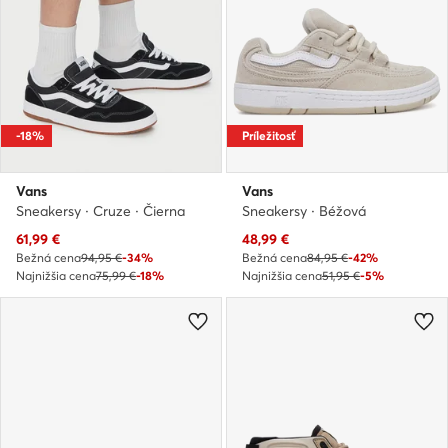
-18%
Príležitosť
Vans
Vans
Sneakersy · Cruze · Čierna
Sneakersy · Béžová
Aktuálna cena
Aktuálna cena
61,99
€
48,99
€
Bežná cena
94,95 €
-34%
Bežná cena
84,95 €
-42%
Najnižšia cena
75,99 €
-18%
Najnižšia cena
51,95 €
-5%