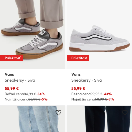
Príležitosť
Príležitosť
Vans
Vans
Sneakersy · Sivá
Sneakersy · Sivá
Aktuálna cena
Aktuálna cena
55,99
€
55,99
€
Bežná cena
84,99 €
-34%
Bežná cena
99,95 €
-43%
Najnižšia cena
58,99 €
-5%
Najnižšia cena
60,99 €
-8%