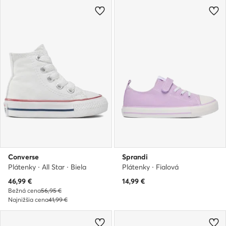
Converse
Sprandi
Plátenky · All Star · Biela
Plátenky · Fialová
Aktuálna cena
46,99
€
14,99
€
Bežná cena
56,95 €
Najnižšia cena
41,99 €