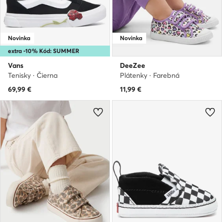
Novinka
Novinka
extra -10% Kód: SUMMER
Vans
DeeZee
Tenisky · Čierna
Plátenky · Farebná
69,99
€
11,99
€