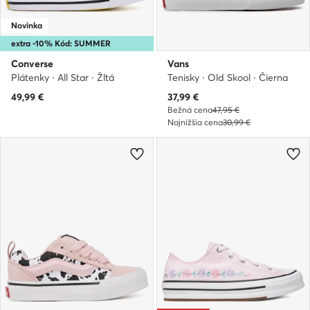
Novinka
extra -10% Kód: SUMMER
Converse
Vans
Plátenky · All Star · Žltá
Tenisky · Old Skool · Čierna
Aktuálna cena
49,99
€
37,99
€
Bežná cena
47,95 €
Najnižšia cena
30,99 €