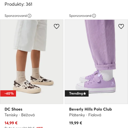
Produkty: 361
Sponzorované
Sponzorované
-40%
Trending
DC Shoes
Beverly Hills Polo Club
Tenisky · Béžová
Plátenky · Fialová
Aktuálna cena
14,99
€
19,99
€