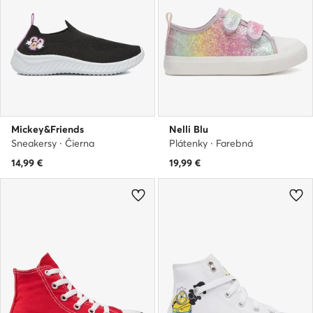
Mickey&Friends
Nelli Blu
Sneakersy · Čierna
Plátenky · Farebná
14,99
€
19,99
€