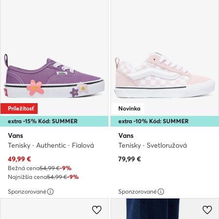
Príležitosť
Novinka
extra -15% Kód: SUMMER
extra -10% Kód: SUMMER
Vans
Vans
Tenisky · Authentic · Fialová
Tenisky · Svetloružová
Aktuálna cena
49,99
€
79,99
€
Bežná cena
54,99 €
-9%
Najnižšia cena
54,99 €
-9%
Sponzorované
Sponzorované