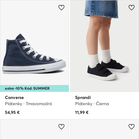
extra -10% Kód: SUMMER
Converse
Sprandi
Plátenky · Tmavomodrá
Plátenky · Čierna
54,95
€
11,99
€