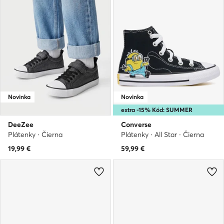
Novinka
Novinka
extra -15% Kód: SUMMER
DeeZee
Converse
Plátenky · Čierna
Plátenky · All Star · Čierna
19,99
€
59,99
€