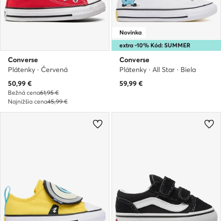
Novinka
extra -10% Kód: SUMMER
Converse
Converse
Plátenky · Červená
Plátenky · All Star · Biela
Aktuálna cena
50,99
€
59,99
€
Bežná cena
61,95 €
Najnižšia cena
45,99 €