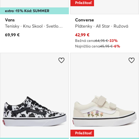
Príležitosť
extra -15% Kód: SUMMER
Vans
Converse
Tenisky · Knu Skool · Svetloružová
Plátenky · All Star · Ružová
Aktuálna cena
69,99
€
42,99
€
Bežná cena
64,95 €
-33%
Najnižšia cena
45,95 €
-6%
Príležitosť