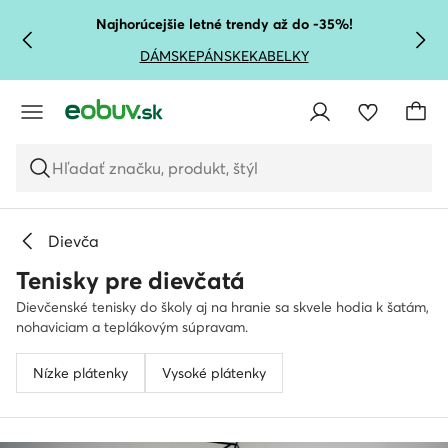
PREJSŤ NA HLAVNÝ OBSAH
PREJSŤ NA VYHĽADÁVANIE
Najhorúcejšie letné trendy až do -35%!
DÁMSKE
PÁNSKE
KABELKY
Hľadať značku, produkt, štýl
Dievča
Tenisky pre dievčatá
Dievčenské tenisky do školy aj na hranie sa skvele hodia k šatám,
nohaviciam a teplákovým súpravam.
Nízke plátenky
Vysoké plátenky