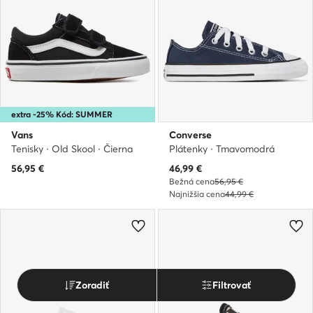
extra -25% Kód: SUMMER
Vans
Converse
Tenisky · Old Skool · Čierna
Plátenky · Tmavomodrá
Aktuálna cena
56,95
€
46,99
€
Bežná cena
56,95 €
Najnižšia cena
44,99 €
Zoradiť
Filtrovať