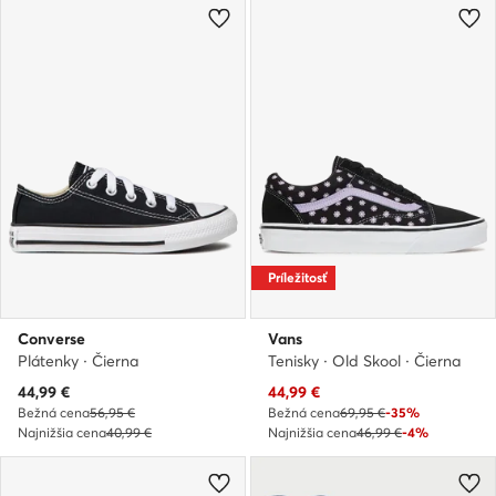
Príležitosť
Converse
Vans
Plátenky · Čierna
Tenisky · Old Skool · Čierna
Aktuálna cena
Aktuálna cena
44,99
€
44,99
€
Bežná cena
56,95 €
Bežná cena
69,95 €
-35%
Najnižšia cena
40,99 €
Najnižšia cena
46,99 €
-4%