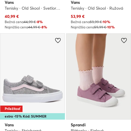
Vans
Vans
Tenisky · Old Skool · Svetloružová
Tenisky · Old Skool · Ružová
Aktuálna cena
Aktuálna cena
40,99
€
53,99
€
Bežná cena
44,99 €
-8%
Bežná cena
59,99 €
-10%
Najnižšia cena
44,99 €
-8%
Najnižšia cena
59,99 €
-10%
Príležitosť
extra -15% Kód: SUMMER
Vans
Sprandi
Tenisky · Strieborná
Plátenky · Fialová