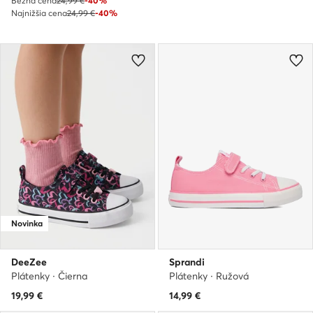
Bežná cena
24,99 €
-40%
Najnižšia cena
24,99 €
-40%
Novinka
DeeZee
Sprandi
Plátenky · Čierna
Plátenky · Ružová
19,99
€
14,99
€