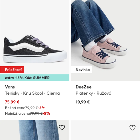
Príležitosť
Novinka
extra -15% Kód: SUMMER
Vans
DeeZee
Tenisky · Knu Skool · Čierna
Plátenky · Ružová
Aktuálna cena
75,99
€
19,99
€
Bežná cena
79,99 €
-5%
Najnižšia cena
79,99 €
-5%