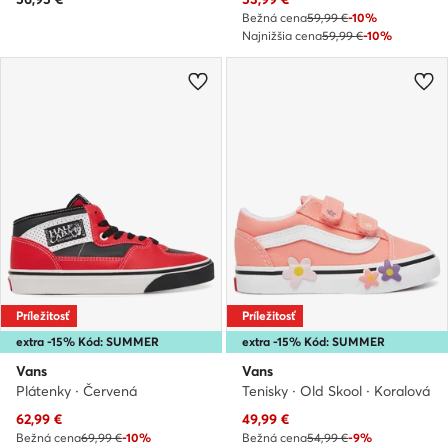
Bežná cena
59,99 €
-10%
Najnižšia cena
59,99 €
-10%
Príležitosť
Príležitosť
extra -15% Kód: SUMMER
extra -15% Kód: SUMMER
Vans
Vans
Plátenky · Červená
Tenisky · Old Skool · Koralová
Aktuálna cena
Aktuálna cena
62,99
€
49,99
€
Bežná cena
69,99 €
-10%
Bežná cena
54,99 €
-9%