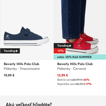
Trending
Trending
-17%
extra -25% Kód: SUMMER
Beverly Hills Polo Club
Beverly Hills Polo Club
Plátenky · Tmavomodrá
Plátenky · Červená
Aktuálna cena
19,99
€
13,99
€
Bežná cena
24,99 €
-44%
Najnižšia cena
16,99 €
-17%
Akú veľkosť hľadáte?