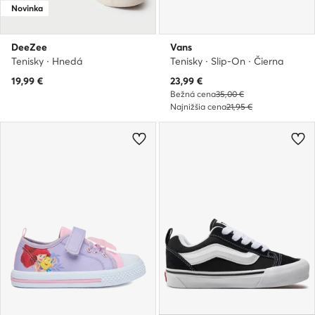
Novinka
DeeZee
Vans
Tenisky · Hnedá
Tenisky · Slip-On · Čierna
Aktuálna cena
19,99
€
23,99
€
Bežná cena
35,00 €
Najnižšia cena
21,95 €