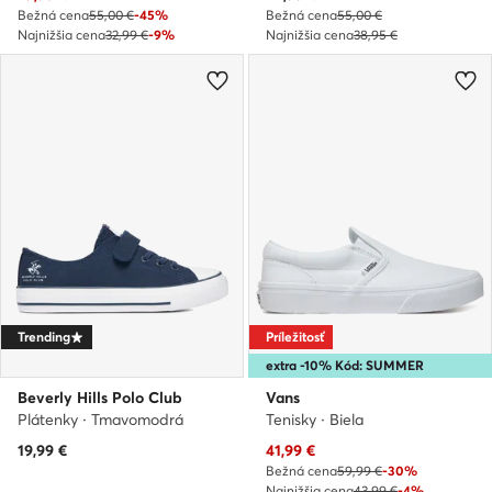
Bežná cena
55,00 €
-45%
Bežná cena
55,00 €
Najnižšia cena
32,99 €
-9%
Najnižšia cena
38,95 €
Trending
Príležitosť
extra -10% Kód: SUMMER
Beverly Hills Polo Club
Vans
Plátenky · Tmavomodrá
Tenisky · Biela
Aktuálna cena
19,99
€
41,99
€
Bežná cena
59,99 €
-30%
Najnižšia cena
43,99 €
-4%