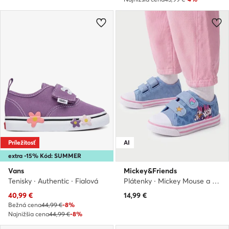
Príležitosť
AI
extra -15% Kód: SUMMER
Vans
Mickey&Friends
Tenisky · Authentic · Fialová
Plátenky · Mickey Mouse a priatelia · Modrá
Aktuálna cena
40,99
€
14,99
€
Bežná cena
44,99 €
-8%
Najnižšia cena
44,99 €
-8%