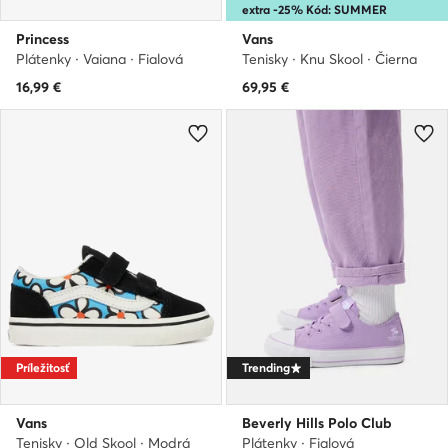
extra -25% Kód: SUMMER
Princess
Vans
Plátenky · Vaiana · Fialová
Tenisky · Knu Skool · Čierna
16,99
€
69,95
€
Príležitosť
Trending
Vans
Beverly Hills Polo Club
Tenisky · Old Skool · Modrá
Plátenky · Fialová