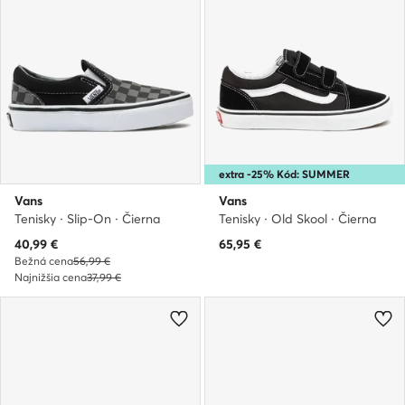
extra -25% Kód: SUMMER
Vans
Vans
Tenisky · Slip-On · Čierna
Tenisky · Old Skool · Čierna
Aktuálna cena
40,99
€
65,95
€
Bežná cena
56,99 €
Najnižšia cena
37,99 €