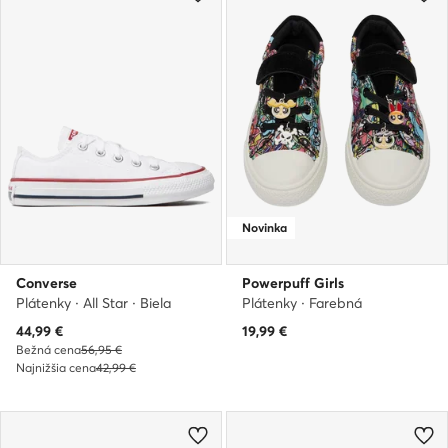
Novinka
Converse
Powerpuff Girls
Plátenky · All Star · Biela
Plátenky · Farebná
Aktuálna cena
44,99
€
19,99
€
Bežná cena
56,95 €
Najnižšia cena
42,99 €