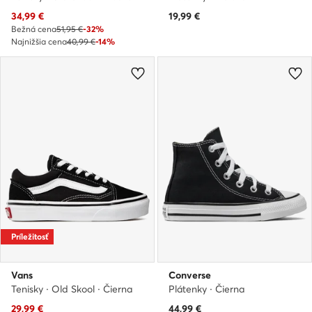
Aktuálna cena
34,99
€
19,99
€
Bežná cena
51,95 €
-32%
Najnižšia cena
40,99 €
-14%
Príležitosť
Vans
Converse
Tenisky · Old Skool · Čierna
Plátenky · Čierna
Aktuálna cena
Aktuálna cena
29,99
€
44,99
€