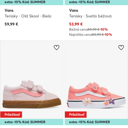
extra -15% Kód: SUMMER
extra -15% Kód: SUMMER
Vans
Vans
Tenisky · Old Skool · Biela
Tenisky · Svetlo béžová
Aktuálna cena
59,99
€
53,99
€
Bežná cena
59,99 €
-10%
Najnižšia cena
59,99 €
-10%
Príležitosť
Príležitosť
extra -15% Kód: SUMMER
extra -15% Kód: SUMMER