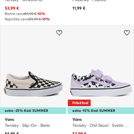
Aktuálna cena
53,99
€
11,99
€
Bežná cena
59,99 €
-10%
Najnižšia cena
59,99 €
-10%
Príležitosť
extra -25% Kód: SUMMER
extra -15% Kód: SUMMER
Vans
Vans
Tenisky · Slip-On · Biela
Tenisky · Old Skool · Svetlo fialová
Aktuálna cena
56,95
€
53,99
€