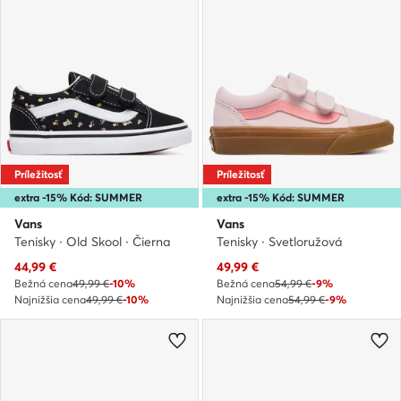
Príležitosť
Príležitosť
extra -15% Kód: SUMMER
extra -15% Kód: SUMMER
Vans
Vans
Tenisky · Old Skool · Čierna
Tenisky · Svetloružová
Aktuálna cena
Aktuálna cena
44,99
€
49,99
€
Bežná cena
49,99 €
-10%
Bežná cena
54,99 €
-9%
Najnižšia cena
49,99 €
-10%
Najnižšia cena
54,99 €
-9%