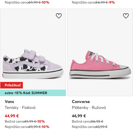
Najnižšia cena
69,99 €
-10%
Najnižšia cena
54,99 €
-9%
Príležitosť
extra -15% Kód: SUMMER
Vans
Converse
Tenisky · Fialová
Plátenky · Ružová
Aktuálna cena
Aktuálna cena
44,99
€
46,99
€
Bežná cena
49,99 €
-10%
Bežná cena
56,95 €
Najnižšia cena
49,99 €
-10%
Najnižšia cena
43,99 €