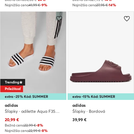
Najnižšia cena
41,99 €
-9%
Najnižšia cena
27,95 €
-14%
Trending
Príležitosť
extra -25% Kód: SUMMER
extra -15% Kód: SUMMER
adidas
adidas
Šľapky · adilette Aqua F35539 · Biela
Šľapky · Bordová
Aktuálna cena
20,99
€
39,99
€
Bežná cena
22,99 €
-8%
Najnižšia cena
22,99 €
-8%