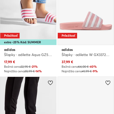
Príležitosť
Príležitosť
extra -25% Kód: SUMMER
adidas
adidas
Šľapky · adilette Aqua GZ5237 · Biela
Šľapky · adilette W GX3372 · Ružová
Aktuálna cena
Aktuálna cena
17,99
€
37,99
€
Bežná cena
22,95 €
-21%
Bežná cena
64,00 €
-40%
Najnižšia cena
20,99 €
-14%
Najnižšia cena
41,99 €
-9%