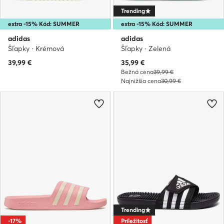
Trending
extra -15% Kód: SUMMER
extra -15% Kód: SUMMER
adidas
adidas
Šľapky · Krémová
Šľapky · Zelená
Aktuálna cena
39,99
€
35,99
€
Bežná cena
39,99 €
Najnižšia cena
30,99 €
Trending
-17%
Príležitosť