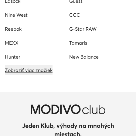
Lasocki
Guess
Nine West
CCC
Reebok
G-Star RAW
MEXX
Tamaris
Hunter
New Balance
Zobraziť viac značiek
Jeden Klub, výhody na mnohých
miestach.