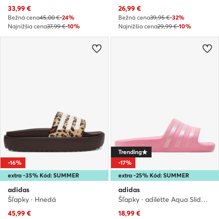
Aktuálna cena
Aktuálna cena
33,99
€
26,99
€
Bežná cena
45,00 €
-24%
Bežná cena
39,95 €
-32%
Najnižšia cena
37,99 €
-10%
Najnižšia cena
29,99 €
-10%
Trending
-16%
-17%
extra -35% Kód: SUMMER
extra -25% Kód: SUMMER
adidas
adidas
Šľapky · Hnedá
Šľapky · adilette Aqua Slides IF6071 · Ružová
Aktuálna cena
Aktuálna cena
45,99
€
18,99
€