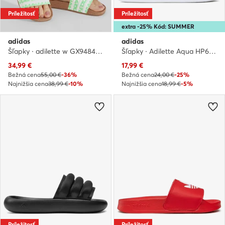
Príležitosť
Príležitosť
extra -25% Kód: SUMMER
adidas
adidas
Šľapky · adilette w GX9484 · Zelená
Šľapky · Adilette Aqua HP6295 · Biela
Aktuálna cena
Aktuálna cena
34,99
€
17,99
€
Bežná cena
55,00 €
-36%
Bežná cena
24,00 €
-25%
Najnižšia cena
38,99 €
-10%
Najnižšia cena
18,99 €
-5%
Príležitosť
Príležitosť