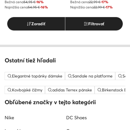
Bežná cena
54,95 €
-16%
Bežná cena
22,99 €
-17%
Najnižšia cena
54,95 €
-16%
Najnižšia cena
22,99 €
-17%
Zoradiť
Filtrovať
Ostatní tiež hľadali
Elegantné topánky dámske
Sandale na platforme
Sem
Kovbojské čižmy
adidas Terrex pánske
Birkenstock Bo
Obľúbené značky v tejto kategórii
Nike
DC Shoes