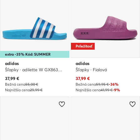
Príležitosť
extra -35% Kód: SUMMER
adidas
adidas
Šľapky · adilette W GX8639 · Modrá
Šľapky · Fialová
Aktuálna cena
Aktuálna cena
37,99
€
37,99
€
Bežná cena
55,00 €
Bežná cena
59,95 €
-36%
Najnižšia cena
29,99 €
Najnižšia cena
41,99 €
-9%