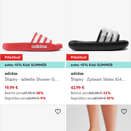
Príležitosť
Príležitosť
extra -15% Kód: SUMMER
extra -15% Kód: SUMMER
adidas
adidas
Šľapky · adilette Shower GZ5923 · Červená
Šľapky · Zplaash Slides IG4155 · Čierna
Aktuálna cena
Aktuálna cena
19,99
€
42,99
€
Bežná cena
27,95 €
-28%
Bežná cena
65,00 €
-33%
Najnižšia cena
21,99 €
-9%
Najnižšia cena
47,99 €
-10%