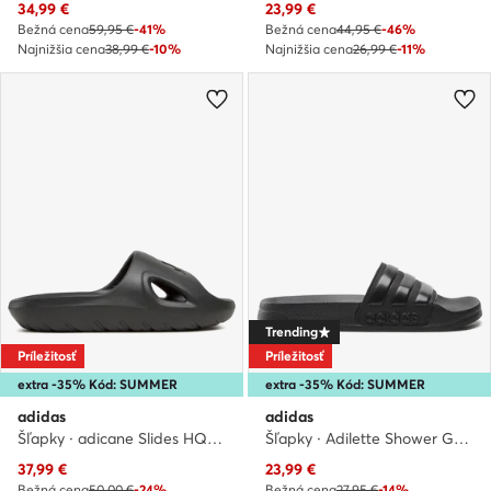
Aktuálna cena
Aktuálna cena
34,99
€
23,99
€
Bežná cena
59,95 €
-41%
Bežná cena
44,95 €
-46%
Najnižšia cena
38,99 €
-10%
Najnižšia cena
26,99 €
-11%
Trending
Príležitosť
Príležitosť
extra -35% Kód: SUMMER
extra -35% Kód: SUMMER
adidas
adidas
Šľapky · adicane Slides HQ9915 · Čierna
Šľapky · Adilette Shower GZ3772 · Čierna
Aktuálna cena
Aktuálna cena
37,99
€
23,99
€
Bežná cena
50,00 €
-24%
Bežná cena
27,95 €
-14%