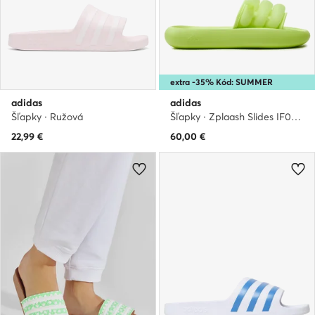
extra -35% Kód: SUMMER
adidas
adidas
Šľapky · Ružová
Šľapky · Zplaash Slides IF0889 · Zelená
22,99
€
60,00
€