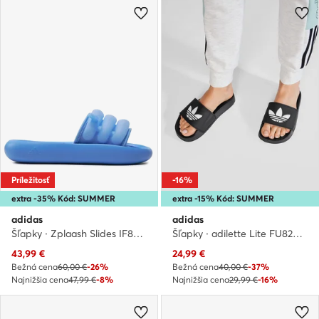
Príležitosť
-16%
extra -35% Kód: SUMMER
extra -15% Kód: SUMMER
adidas
adidas
Šľapky · Zplaash Slides IF8663 · Modrá
Šľapky · adilette Lite FU8298 · Čierna
Aktuálna cena
Aktuálna cena
43,99
€
24,99
€
Bežná cena
60,00 €
-26%
Bežná cena
40,00 €
-37%
Najnižšia cena
47,99 €
-8%
Najnižšia cena
29,99 €
-16%