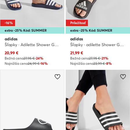
-16%
Príležitosť
extra -25% Kód: SUMMER
extra -25% Kód: SUMMER
adidas
adidas
Šľapky · Adilette Shower GZ5920 · Tmavomodrá
Šľapky · adilette Shower GZ3779 · Čierna
Aktuálna cena
Aktuálna cena
20,99
€
21,99
€
Bežná cena
27,95 €
-24%
Bežná cena
27,95 €
-21%
Najnižšia cena
24,99 €
-16%
Najnižšia cena
23,99 €
-8%