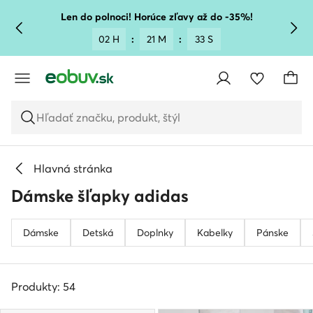
PREJSŤ NA HLAVNÝ OBSAH
PREJSŤ NA VYHĽADÁVANIE
Len do polnoci! Horúce zľavy až do -35%!
02 H
:
21 M
:
32 S
Hľadať značku, produkt, štýl
Hlavná stránka
Dámske šľapky adidas
Dámske
Detská
Doplnky
Kabelky
Pánske
Produkty: 54