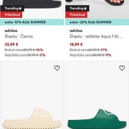
Trending
Trending
Príležitosť
Príležitosť
extra -15% Kód: SUMMER
extra -25% Kód: SUMMER
adidas
adidas
Šľapky · Čierna
Šľapky · adilette Aqua F35543 · Čierna
Aktuálna cena
Aktuálna cena
35,99
€
18,99
€
Bežná cena
39,99 €
-10%
Bežná cena
22,99 €
-17%
Najnižšia cena
37,99 €
-5%
Najnižšia cena
20,99 €
-9%