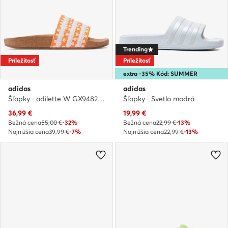
Trending
Príležitosť
Príležitosť
extra -35% Kód: SUMMER
adidas
adidas
Šľapky · adilette W GX9482 · Biela
Šľapky · Svetlo modrá
Aktuálna cena
Aktuálna cena
36,99
€
19,99
€
Bežná cena
55,00 €
-32%
Bežná cena
22,99 €
-13%
Najnižšia cena
39,99 €
-7%
Najnižšia cena
22,99 €
-13%