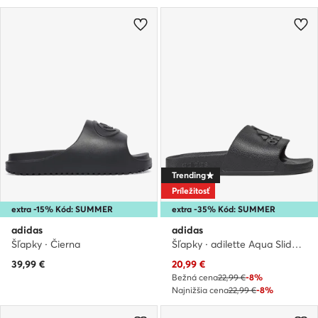
Trending
Príležitosť
extra -15% Kód: SUMMER
extra -35% Kód: SUMMER
adidas
adidas
Šľapky · Čierna
Šľapky · adilette Aqua Slides IF7371 · Čierna
Aktuálna cena
39,99
€
20,99
€
Bežná cena
22,99 €
-8%
Najnižšia cena
22,99 €
-8%