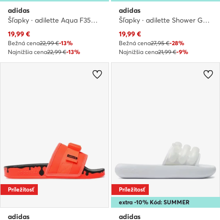
adidas
adidas
Šľapky · adilette Aqua F35550 · Čierna
Šľapky · adilette Shower GZ3774 · Tmavomodrá
Aktuálna cena
Aktuálna cena
19,99
€
19,99
€
Bežná cena
22,99 €
-13%
Bežná cena
27,95 €
-28%
Najnižšia cena
22,99 €
-13%
Najnižšia cena
21,99 €
-9%
Príležitosť
Príležitosť
extra -10% Kód: SUMMER
adidas
adidas