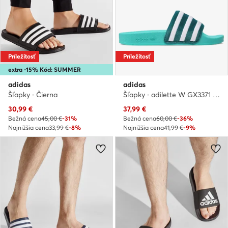
Príležitosť
Príležitosť
extra -15% Kód: SUMMER
adidas
adidas
Šľapky · Čierna
Šľapky · adilette W GX3371 · Zelená
Aktuálna cena
Aktuálna cena
30,99
€
37,99
€
Bežná cena
45,00 €
-31%
Bežná cena
60,00 €
-36%
Najnižšia cena
33,99 €
-8%
Najnižšia cena
41,99 €
-9%