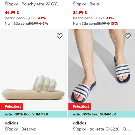
Šľapky · Pouchylette W GY1009 · Oranžová
Šľapky · Biela
Aktuálna cena
Aktuálna cena
46,99
€
34,99
€
Bežná cena
83,00 €
-43%
Bežná cena
59,95 €
-41%
Najnižšia cena
50,99 €
-7%
Najnižšia cena
38,99 €
-10%
Príležitosť
Príležitosť
extra -10% Kód: SUMMER
extra -15% Kód: SUMMER
adidas
adidas
Šľapky · Béžová
Šľapky · adilette G16220 · Biela