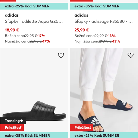
extra -25% Kód: SUMMER
extra -35% Kód: SUMMER
adidas
adidas
Šľapky · adilette Aqua GZ5877 · Ružová
Šľapky · adissage F35580 · Čierna
Aktuálna cena
Aktuálna cena
18,99
€
25,99
€
Bežná cena
22,95 €
-17%
Bežná cena
29,99 €
-13%
Najnižšia cena
22,95 €
-17%
Najnižšia cena
29,99 €
-13%
Trending
Príležitosť
Príležitosť
extra -35% Kód: SUMMER
extra -25% Kód: SUMMER