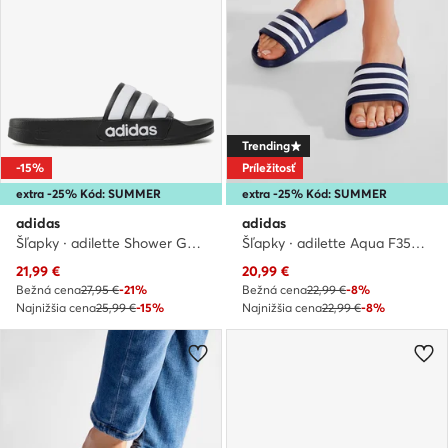
Trending
-15%
Príležitosť
extra -25% Kód: SUMMER
extra -25% Kód: SUMMER
adidas
adidas
Šľapky · adilette Shower GZ5922 · Čierna
Šľapky · adilette Aqua F35542 · Tmavomodrá
Aktuálna cena
Aktuálna cena
21,99
€
20,99
€
Bežná cena
27,95 €
-21%
Bežná cena
22,99 €
-8%
Najnižšia cena
25,99 €
-15%
Najnižšia cena
22,99 €
-8%