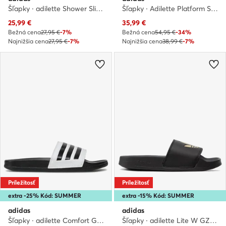
Šľapky · adilette Shower Slides IG3682 · Hnedá
Šľapky · Adilette Platform Slides HQ6179 · Čierna
Aktuálna cena
Aktuálna cena
25,99
€
35,99
€
Bežná cena
27,95 €
-7%
Bežná cena
54,95 €
-34%
Najnižšia cena
27,95 €
-7%
Najnižšia cena
38,99 €
-7%
Príležitosť
Príležitosť
extra -25% Kód: SUMMER
extra -15% Kód: SUMMER
adidas
adidas
Šľapky · adilette Comfort GZ5893 · Biela
Šľapky · adilette Lite W GZ6196 · Čierna