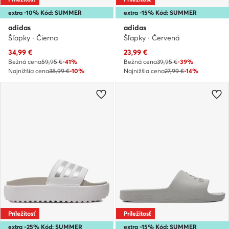
extra -10% Kód: SUMMER
extra -15% Kód: SUMMER
adidas
adidas
Šľapky · Čierna
Šľapky · Červená
Aktuálna cena
Aktuálna cena
34,99
€
23,99
€
Bežná cena
59,95 €
-41%
Bežná cena
39,95 €
-39%
Najnižšia cena
38,99 €
-10%
Najnižšia cena
27,99 €
-14%
Príležitosť
Príležitosť
extra -25% Kód: SUMMER
extra -15% Kód: SUMMER