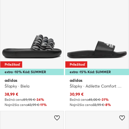
Príležitosť
Príležitosť
extra -10% Kód: SUMMER
extra -15% Kód: SUMMER
adidas
adidas
Šľapky · Biela
Šľapky · Adilette Comfort GY1945 · Čierna
Aktuálna cena
Aktuálna cena
38,99
€
30,99
€
Bežná cena
59,95 €
-34%
Bežná cena
45,00 €
-31%
Najnižšia cena
43,99 €
-11%
Najnižšia cena
33,99 €
-8%