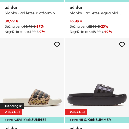
adidas
adidas
Šľapky · adilette Platform Slides IE9703 · Biela
Šľapky · adilette Aqua Slides IF6068 · Sivá
Aktuálna cena
Aktuálna cena
38,99
€
16,99
€
Bežná cena
54,95 €
-29%
Bežná cena
22,95 €
-25%
Najnižšia cena
41,99 €
-7%
Najnižšia cena
18,99 €
-10%
Trending
Príležitosť
Príležitosť
extra -35% Kód: SUMMER
extra -15% Kód: SUMMER
adidas
adidas