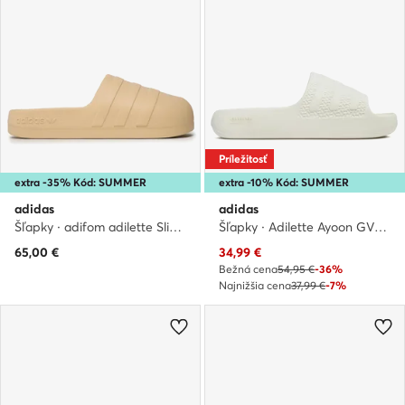
Príležitosť
extra -35% Kód: SUMMER
extra -10% Kód: SUMMER
adidas
adidas
Šľapky · adifom adilette Slides GZ2632 · Béžová
Šľapky · Adilette Ayoon GV9536 · Biela
Aktuálna cena
65,00
€
34,99
€
Bežná cena
54,95 €
-36%
Najnižšia cena
37,99 €
-7%